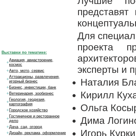
Лучшие по
представят
концептуаль
Для специал
проекта п
Выставки по тематике:
архитекторо
Авиация, авиастроение,
космос
эксперты и 
Авто, мото, сервис
Аттракционы, развлечения,
Наталия Бл
игорный бизнес
Бизнес, инвестиции, банк
Кирилл Куха
Ветеринария, зообизнес
Геология, геодезия,
картография
Ольга Косы
Городское хозяйство
Гостиничное и ресторанное
Дима Логин
дело
Дача, сад, огород
Игорь Курки
Дизайн, реклама, оформление