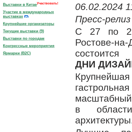
Участвовать!
06.02.2024 1
Выставки в Китае
Участие в международных
Пресс-релиз
выставках
Крупнейшие организаторы
С 27 по 2
Текущие выставки (
9
)
Выставки по городам
Ростове-н
Конгрессные мероприятия
состоится
Ярмарки (B2C)
ДНИ ДИЗА
Крупнейшая 
гастрольная
масштабный 
в област
архитектуры