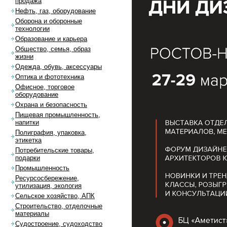
продажа
Нефть, газ, оборудование
Оборона и оборонные
технологии
Образование и карьера
Общество, семья, образ
жизни
Одежда, обувь, аксессуары
Оптика и фототехника
Офисное, торговое
оборудование
Охрана и безопасность
Пищевая промышленность,
напитки
Полиграфия, упаковка,
этикетка
Потребительские товары,
подарки
Промышленность
Ресурсосбережение,
утилизация, экология
Сельское хозяйство, АПК
Строительство, отделочные
материалы
Судостроение, судоходство