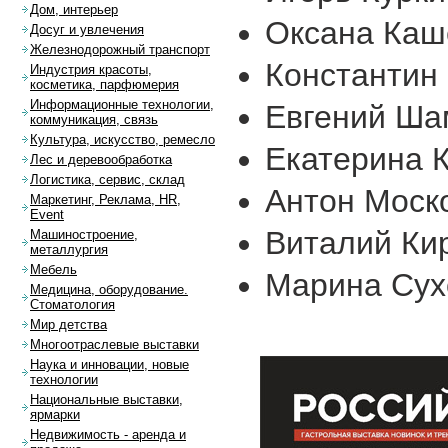
Дом, интерьер
Оксана Каш
Досуг и увлечения
Железнодорожный транспорт
Константин 
Индустрия красоты,
косметика, парфюмерия
Информационные технологии,
Евгений Ша
коммуникация, связь
Культура, искусство, ремесло
Екатерина К
Лес и деревообработка
Логистика, сервис, склад
Антон Моско
Маркетинг, Реклама, HR,
Event
Виталий Кир
Машиностроение,
металлургия
Мебель
Марина Сух
Медицина, оборудование.
Стоматология
Мир детства
Многоотраслевые выставки
Наука и инновации, новые
технологии
Национальные выставки,
ярмарки
Недвижимость - аренда и