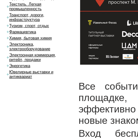
Текстиль. Легкая
промышленность
Транспорт, дороги,
инфраструктура
Туризм, спорт, отдых
Фармацевтика
Химия, бытовая химия
Электроника,
электрооборудование
Электронная коммерция,
ритейл, продажи
Энергетика
Ювелирные выставки и
антиквариат
Все событи
площадке,
эффективно
новые знаком
Вход бес