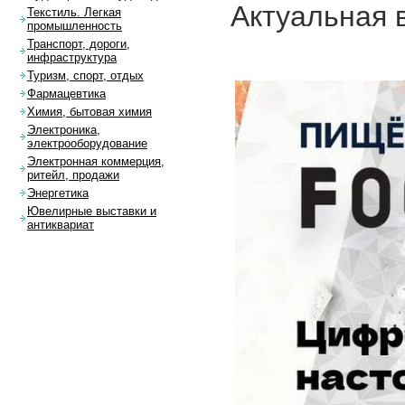
Актуальная 
Текстиль. Легкая
промышленность
Транспорт, дороги,
инфраструктура
Туризм, спорт, отдых
Фармацевтика
Химия, бытовая химия
Электроника,
электрооборудование
Электронная коммерция,
ритейл, продажи
Энергетика
Ювелирные выставки и
антиквариат