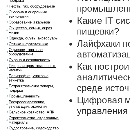
продажа
промышленн
Нефть, газ, оборудование
Оборона и оборонные
технологии
Какие IT с
Образование и карьера
Общество, семья, образ
пищевки?
жизни
Одежда, обувь, аксессуары
Лайфхаки п
Оптика и фототехника
Офисное, торговое
автоматиза
оборудование
Охрана и безопасность
Как построи
Пищевая промышленность,
напитки
аналитичес
Полиграфия, упаковка,
этикетка
среде источ
Потребительские товары,
подарки
Промышленность
Цифровая м
Ресурсосбережение,
утилизация, экология
управления
Сельское хозяйство, АПК
Строительство, отделочные
материалы
Судостроение, судоходство