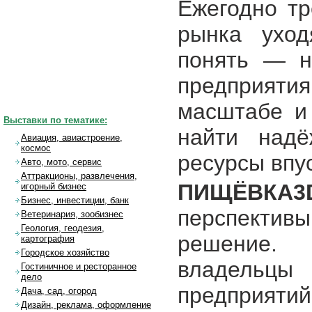
Ежегодно тр
рынка уход
понять — н
предприяти
масштабе и
Выставки по тематике:
найти надё
Авиация, авиастроение,
космос
ресурсы впу
Авто, мото, сервис
Аттракционы, развлечения,
ПИЩЁВКА3D
игорный бизнес
Бизнес, инвестиции, банк
перспекти
Ветеринария, зообизнес
Геология, геодезия,
решение.
картография
Городское хозяйство
владельц
Гостиничное и ресторанное
дело
предприятий
Дача, сад, огород
Дизайн, реклама, оформление