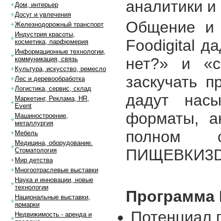
аналитики и
Дом, интерьер
Досуг и увлечения
Общение и
Железнодорожный транспорт
Индустрия красоты,
Foodigital 
косметика, парфюмерия
Информационные технологии,
нет?» и «с
коммуникация, связь
Культура, искусство, ремесло
заскучать п
Лес и деревообработка
Логистика, сервис, склад
дадут насы
Маркетинг, Реклама, HR,
Event
форматы, а
Машиностроение,
металлургия
полном с
Мебель
Медицина, оборудование.
ПИЩЕВКИ3D:
Стоматология
Мир детства
Многоотраслевые выставки
Наука и инновации, новые
технологии
Программа 
Национальные выставки,
ярмарки
Потенциал 
Недвижимость - аренда и