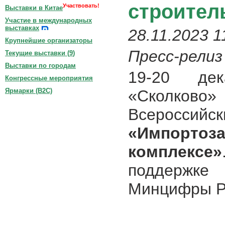
строител
Участвовать!
Выставки в Китае
Участие в международных
выставках
28.11.2023 1
Крупнейшие организаторы
Пресс-релиз
Текущие выставки (
9
)
Выставки по городам
19-20 де
Конгрессные мероприятия
«Сколково»
Ярмарки (B2C)
Всероссийс
«Импорто
комплексе»
поддержк
Минцифры Ро