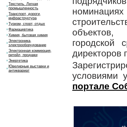
подрядчиков
Текстиль. Легкая
промышленность
номинациях
Транспорт, дороги,
инфраструктура
строительс
Туризм, спорт, отдых
объектов,
Фармацевтика
Химия, бытовая химия
городской 
Электроника,
электрооборудование
директоров 
Электронная коммерция,
ритейл, продажи
Энергетика
Зарегистр
Ювелирные выставки и
антиквариат
условиями 
портале Со