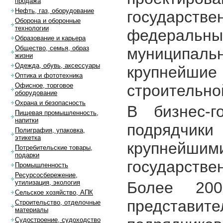
продажа
Нефть, газ, оборудование
государств
Оборона и оборонные
технологии
федерал
Образование и карьера
Общество, семья, образ
муниципаль
жизни
Одежда, обувь, аксессуары
крупнейши
Оптика и фототехника
строительно
Офисное, торговое
оборудование
Охрана и безопасность
В бизнес-г
Пищевая промышленность,
напитки
подрядчики
Полиграфия, упаковка,
этикетка
крупней
Потребительские товары,
подарки
государстве
Промышленность
Ресурсосбережение,
Более 200
утилизация, экология
Сельское хозяйство, АПК
представит
Строительство, отделочные
материалы
Судостроение, судоходство