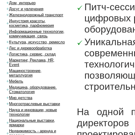
Дом, интерьер
Питч-сесс
Досуг и увлечения
цифровых 
Железнодорожный транспорт
Индустрия красоты,
косметика, парфюмерия
оборудован
Информационные технологии,
коммуникация, связь
Уникальна
Культура, искусство, ремесло
Лес и деревообработка
современн
Логистика, сервис, склад
Маркетинг, Реклама, HR,
технологи
Event
Машиностроение,
позволяющ
металлургия
Мебель
строительн
Медицина, оборудование.
Стоматология
Мир детства
Многоотраслевые выставки
На одной п
Наука и инновации, новые
технологии
директоров
Национальные выставки,
ярмарки
проектиров
Недвижимость - аренда и