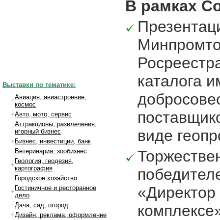
В рамках С
Презентаци
Минпромто
Росреестр
каталога 
Выставки по тематике:
добросове
Авиация, авиастроение,
космос
поставщико
Авто, мото, сервис
Аттракционы, развлечения,
виде геопр
игорный бизнес
Бизнес, инвестиции, банк
Торжестве
Ветеринария, зообизнес
Геология, геодезия,
картография
победител
Городское хозяйство
«Директор 
Гостиничное и ресторанное
дело
Дача, сад, огород
комплексе»
Дизайн, реклама, оформление