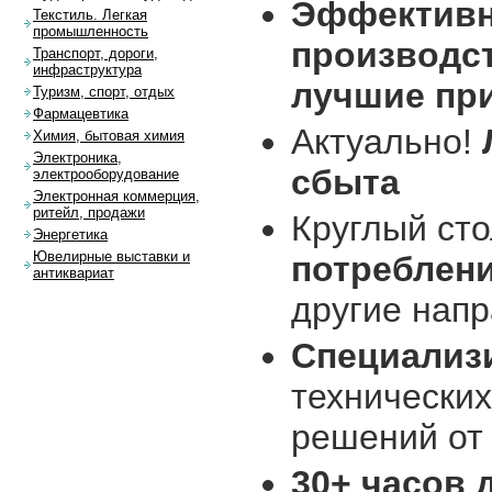
Эффективн
Текстиль. Легкая
промышленность
производс
Транспорт, дороги,
инфраструктура
лучшие пр
Туризм, спорт, отдых
Фармацевтика
Актуально!
Химия, бытовая химия
Электроника,
сбыта
электрооборудование
Электронная коммерция,
ритейл, продажи
Круглый ст
Энергетика
Ювелирные выставки и
потреблени
антиквариат
другие нап
Специализ
технических
решений от
30+ часов 