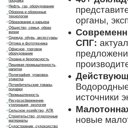
продажа
Нефть, газ, оборудование
представите
Оборона и оборонные
технологии
органы, экс
Образование и карьера
Общество, семья, образ
Современн
жизни
Одежда, обувь, аксессуары
СПГ:
актуал
Оптика и фототехника
Офисное, торговое
предложени
оборудование
Охрана и безопасность
производит
Пищевая промышленность,
напитки
Действующ
Полиграфия, упаковка,
этикетка
Водородные
Потребительские товары,
подарки
источники э
Промышленность
Ресурсосбережение,
утилизация, экология
Малотонна
Сельское хозяйство, АПК
Строительство, отделочные
новые мало
материалы
Судостроение, судоходство