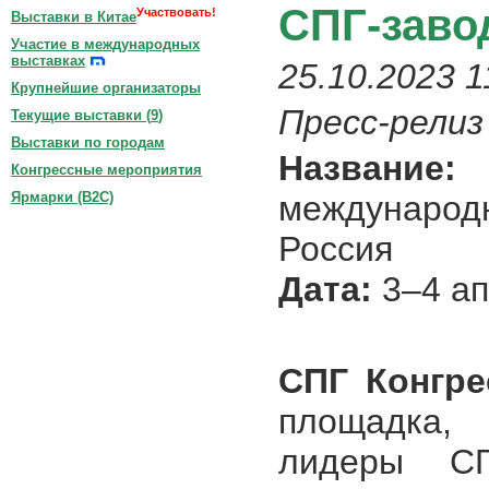
СПГ-заво
Участвовать!
Выставки в Китае
Участие в международных
выставках
25.10.2023 1
Крупнейшие организаторы
Пресс-релиз
Текущие выставки (
9
)
Выставки по городам
Название:
1
Конгрессные мероприятия
междунар
Ярмарки (B2C)
Россия
Дата:
3–4 ап
СПГ Конгре
площадка,
лидеры СП