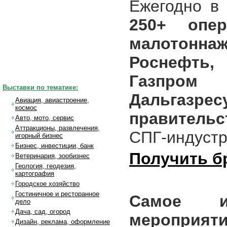
Ежегодно в
250+ опер
малотонна
Роснефть,
Газпром
Выставки по тематике:
Дальгаз
Авиация, авиастроение,
космос
правительс
Авто, мото, сервис
Аттракционы, развлечения,
СПГ-индустр
игорный бизнес
Бизнес, инвестиции, банк
Получить б
Ветеринария, зообизнес
Геология, геодезия,
картография
Городское хозяйство
Гостиничное и ресторанное
Самое и
дело
Дача, сад, огород
мероприяти
Дизайн, реклама, оформление