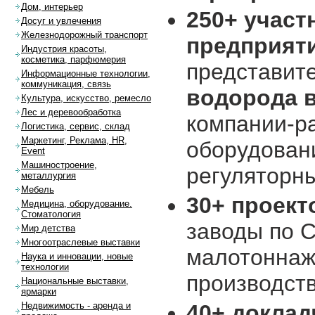
Дом, интерьер
250+ участ
Досуг и увлечения
Железнодорожный транспорт
предприяти
Индустрия красоты,
косметика, парфюмерия
представит
Информационные технологии,
коммуникация, связь
водорода 
Культура, искусство, ремесло
Лес и деревообработка
компании-р
Логистика, сервис, склад
Маркетинг, Реклама, HR,
оборудовани
Event
Машиностроение,
регуляторн
металлургия
Мебель
30+ проект
Медицина, оборудование.
Стоматология
заводы по С
Мир детства
Многоотраслевые выставки
малотоннаж
Наука и инновации, новые
технологии
производст
Национальные выставки,
ярмарки
40+ доклад
Недвижимость - аренда и