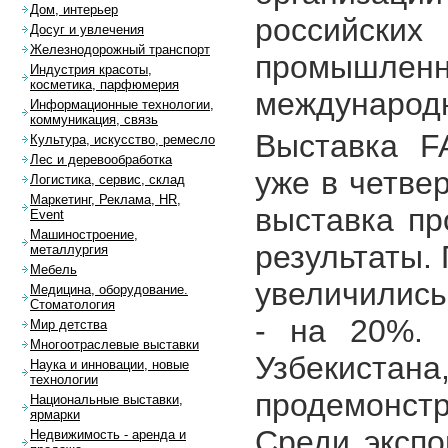
Дом, интерьер
российских
Досуг и увлечения
Железнодорожный транспорт
промышле
Индустрия красоты,
косметика, парфюмерия
международн
Информационные технологии,
коммуникация, связь
Выставка F
Культура, искусство, ремесло
Лес и деревообработка
уже в четве
Логистика, сервис, склад
Маркетинг, Реклама, HR,
выставка п
Event
Машиностроение,
результаты.
металлургия
Мебель
увеличились
Медицина, оборудование.
Стоматология
- на 20%. 
Мир детства
Многоотраслевые выставки
Узбекистан
Наука и инновации, новые
технологии
продемонст
Национальные выставки,
ярмарки
Среди экспо
Недвижимость - аренда и