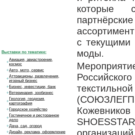
которые с
партнёрс
ассортимент
с текущими
моды.
Выставки по тематике:
Авиация, авиастроение,
Мероприяти
космос
Авто, мото, сервис
Российско
Аттракционы, развлечения,
игорный бизнес
текстильн
Бизнес, инвестиции, банк
Ветеринария, зообизнес
(СОЮЗЛЕГ
Геология, геодезия,
картография
Кожевников
Городское хозяйство
Гостиничное и ресторанное
SHOESSTAR
дело
Дача, сад, огород
организац
Дизайн, реклама, оформление