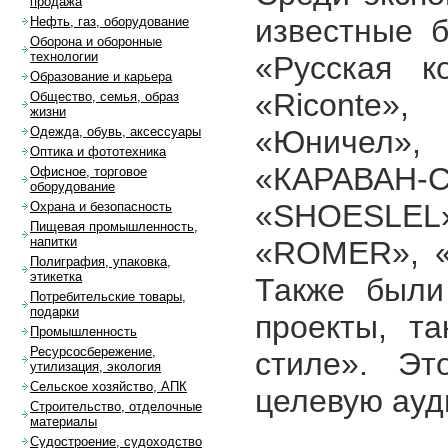
продажа
известные б
Нефть, газ, оборудование
Оборона и оборонные
технологии
«Русская к
Образование и карьера
«Riconte»,
Общество, семья, образ
жизни
«Юничел»,
Одежда, обувь, аксессуары
Оптика и фототехника
«КАРАВАН-
Офисное, торговое
оборудование
«SHOESLE
Охрана и безопасность
Пищевая промышленность,
напитки
«ROMER», «
Полиграфия, упаковка,
этикетка
Также были
Потребительские товары,
подарки
проекты, т
Промышленность
Ресурсосбережение,
стиле». Эт
утилизация, экология
Сельское хозяйство, АПК
целевую ауд
Строительство, отделочные
материалы
Судостроение, судоходство