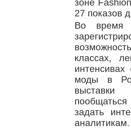
зоне Fashio
27 показов 
Во время 
зарегистр
возможност
классах, л
интенсивах 
моды в Рос
выставки 
пообщатьс
задать инт
аналитикам.