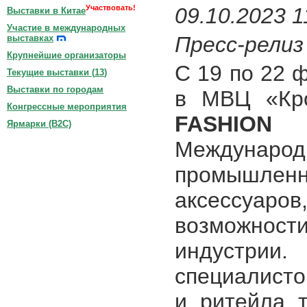
Участвовать!
09.10.2023 1
Выставки в Китае
Участие в международных
Пресс-релиз
выставках
Крупнейшие организаторы
С 19 по 22 ф
Текущие выставки (
13
)
Выставки по городам
в МВЦ «Кро
Конгрессные мероприятия
FASHION
Ярмарки (B2C)
Междуна
промышленн
аксессуар
возможности
индустрии.
специалисто
и ритейла 