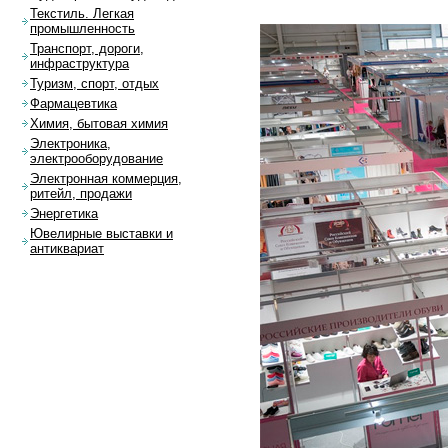
Текстиль. Легкая
промышленность
Транспорт, дороги,
инфраструктура
Туризм, спорт, отдых
Фармацевтика
Химия, бытовая химия
Электроника,
электрооборудование
Электронная коммерция,
ритейл, продажи
Энергетика
Ювелирные выставки и
антиквариат