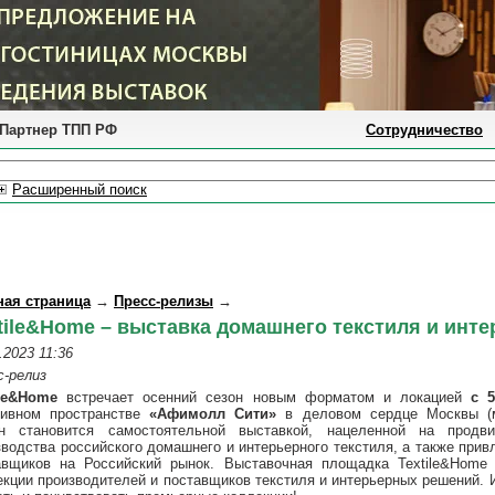
Партнер ТПП РФ
Сотрудничество
Расширенный поиск
ная страница
→
Пресс-релизы
→
tile&Home – выставка домашнего текстиля и инт
.2023 11:36
с-релиз
ile&Home
встречает осенний сезон новым форматом и локацией
c 
тивном пространстве
«Афимолл Сити»
в деловом сердце Москвы (м
н становится самостоятельной выставкой, нацеленной на продв
зводства российского домашнего и интерьерного текстиля, а также при
авщиков на Российский рынок. Выставочная площадка Textile&Home
екции производителей и поставщиков текстиля и интерьерных решений.