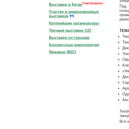
увид
Участвовать!
Выставки в Китае
Под 
площ
Участие в международных
пром
выставках
разн
Крупнейшие организаторы
Текущие выставки (
12
)
ТЕМ
Тек
Выставки по городам
Тек
Конгрессные мероприятия
Дек
Ярмарки (B2C)
Тек
Офо
Ков
«Ум
Дек
Сер
Аро
Оде
Акс
Text
трен
Вся 