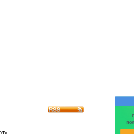
по
ТУР»