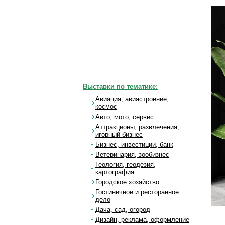
Выставки по тематике:
Авиация, авиастроение,
космос
Авто, мото, сервис
Аттракционы, развлечения,
игорный бизнес
Бизнес, инвестиции, банк
Ветеринария, зообизнес
Геология, геодезия,
картография
Городское хозяйство
Гостиничное и ресторанное
дело
Дача, сад, огород
Дизайн, реклама, оформление