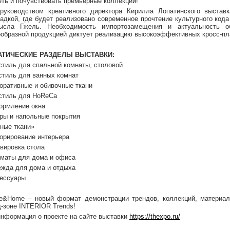
еть и почувствовать премьерные коллекции!
руководством креативного директора Кирилла Лопатинского выставк
адкой, где будет реализовано современное прочтение культурного кода
ысла Гжель. Необходимость импортозамещения и актуальность об
ообразной продукцией диктует реализацию высокоэффективных кросс-п
АТИЧЕСКИЕ РАЗДЕЛЫ ВЫСТАВКИ:
стиль для спальной комнаты, столовой
стиль для ванных комнат
оративные и обивочные ткани
стиль для HoReCa
рмление окна
ры и напольные покрытия
ные ткани»
орирование интерьера
вировка стола
маты для дома и офиса
жда для дома и отдыха
ессуары
ile&Home – новый формат демонстрации трендов, коллекций, материал
д-зоне INTERIOR Trends!
информация о проекте на сайте выставки
https://thexpo.ru/