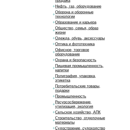
продажа
Нефть, газ, оборудование
Оборона и оборонные
технологии
Образование и карьера
Общество, семья, образ
жизни
Одежда, обувь, аксессуары
Оптика и фототехника
Офисное, торговое
оборудование
Охрана и безопасность
Пищевая промышленность,
напитки
Полиграфия, упаковка,
этикетка
Потребительские товары,
подарки
Промышленность
Ресурсосбережение,
утилизация, экология
Сельское хозяйство, АПК
Строительство, отделочные
материалы
Судостроение, судоходство