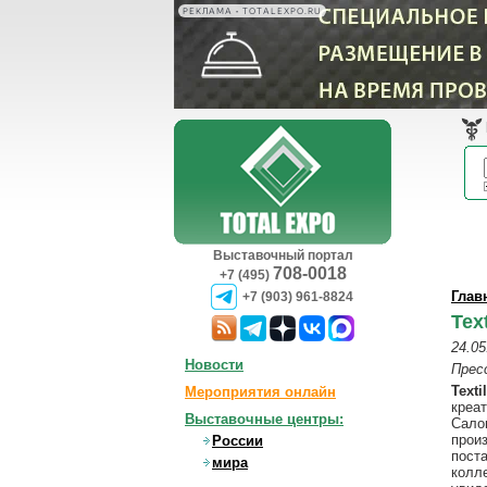
РЕКЛАМА • TOTALEXPO.RU
Выставочный портал
708-0018
+7 (495)
Глав
+7 (903) 961-8824
Tex
24.05
Новости
Прес
Text
Мероприятия онлайн
креа
Выставочные центры:
Сало
прои
России
пост
мира
колл