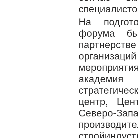
специалисто
На подгото
форума бы
партнерстве
организац
мероприят
академия 
стратегиче
центр, Цен
Северо-Зап
производ
стройинду