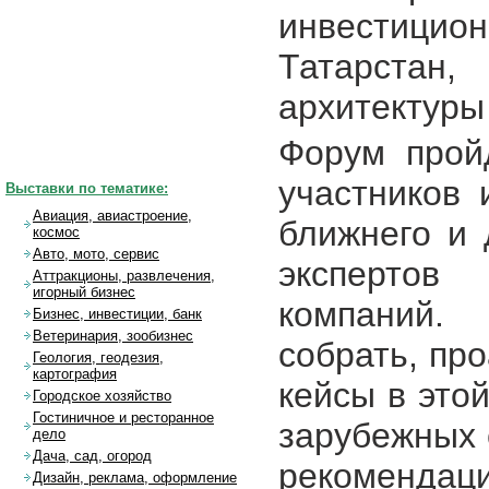
инвестици
Татарстан,
архитектуры
Форум прой
участников 
Выставки по тематике:
Авиация, авиастроение,
ближнего и 
космос
Авто, мото, сервис
экспертов
Аттракционы, развлечения,
игорный бизнес
компаний.
Бизнес, инвестиции, банк
Ветеринария, зообизнес
собрать, пр
Геология, геодезия,
картография
кейсы в этой
Городское хозяйство
Гостиничное и ресторанное
зарубежных 
дело
Дача, сад, огород
рекомендаци
Дизайн, реклама, оформление