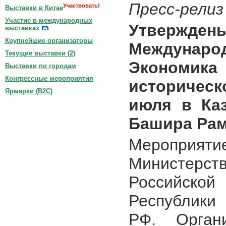
Пресс-релиз
Участвовать!
Выставки в Китае
Участие в международных
Утвержде
выставках
Крупнейшие организаторы
Междунаро
Текущие выставки (
2
)
Экономик
Выставки по городам
Конгрессные мероприятия
историческ
Ярмарки (B2C)
июля в Каз
Башира Рам
Мероприят
Министер
Российско
Республики
РФ. Орган