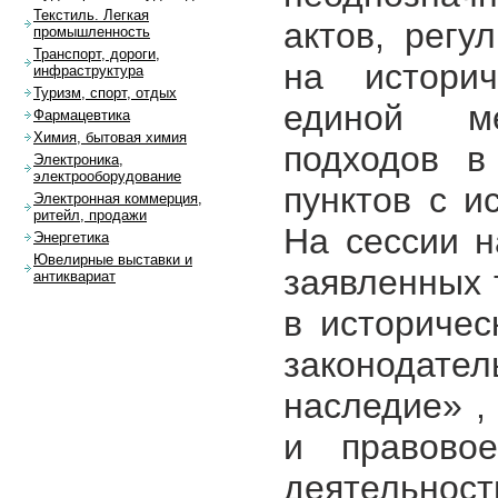
Текстиль. Легкая
актов, регу
промышленность
Транспорт, дороги,
на историч
инфраструктура
Туризм, спорт, отдых
единой ме
Фармацевтика
Химия, бытовая химия
подходов в
Электроника,
электрооборудование
пунктов с и
Электронная коммерция,
ритейл, продажи
На сессии н
Энергетика
Ювелирные выставки и
заявленных 
антиквариат
в историчес
законодате
наследие» ,
и правовое
деятельност