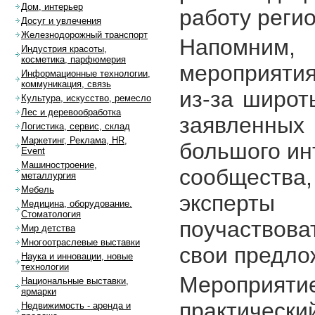
Дом, интерьер
работу реги
Досуг и увлечения
Железнодорожный транспорт
Напомним,
Индустрия красоты,
косметика, парфюмерия
мероприятия
Информационные технологии,
коммуникация, связь
из-за широт
Культура, искусство, ремесло
Лес и деревообработка
заявленны
Логистика, сервис, склад
Маркетинг, Реклама, HR,
большого ин
Event
Машиностроение,
сообщества,
металлургия
Мебель
эксперты
Медицина, оборудование.
Стоматология
поучаствова
Мир детства
Многоотраслевые выставки
свои предло
Наука и инновации, новые
технологии
Меропри
Национальные выставки,
ярмарки
практическ
Недвижимость - аренда и