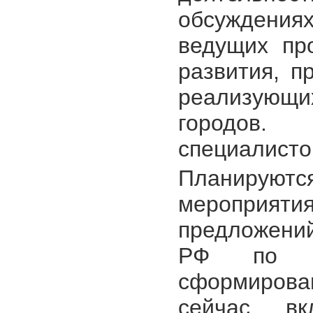
обсуждения
ведущих про
развития, п
реализующих
городов.
специалисто
Планируютс
мероприяти
предложени
РФ по о
сформирова
сейчас в