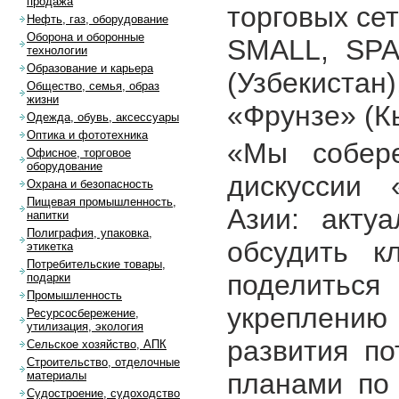
продажа
торговых се
Нефть, газ, оборудование
Оборона и оборонные
SMALL, SPAR
технологии
Образование и карьера
(Узбекистан
Общество, семья, образ
жизни
«Фрунзе» (К
Одежда, обувь, аксессуары
Оптика и фототехника
«Мы собере
Офисное, торговое
оборудование
дискуссии 
Охрана и безопасность
Пищевая промышленность,
Азии: актуа
напитки
Полиграфия, упаковка,
обсудить к
этикетка
Потребительские товары,
поделить
подарки
Промышленность
укреплению 
Ресурсосбережение,
утилизация, экология
развития по
Сельское хозяйство, АПК
Строительство, отделочные
планами по 
материалы
Судостроение, судоходство