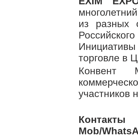
EXIM EXPO
многолетни
из разных 
Российского
Инициатив
торговле в 
Конвент 
коммерческ
участников 
Конта
Mob/WhatsA