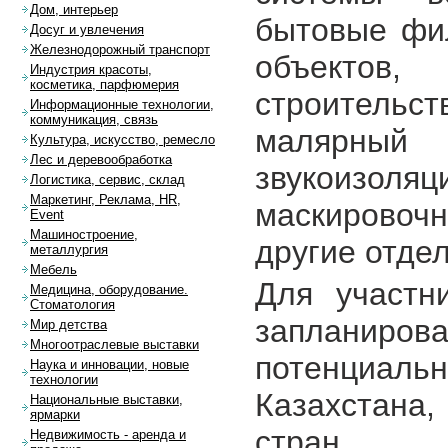
Дом, интерьер
бытовые фил
Досуг и увлечения
Железнодорожный транспорт
объектов
Индустрия красоты,
косметика, парфюмерия
строительст
Информационные технологии,
коммуникация, связь
малярный
Культура, искусство, ремесло
Лес и деревообработка
звукоиз
Логистика, сервис, склад
Маркетинг, Реклама, HR,
маскировоч
Event
Машиностроение,
другие отде
металлургия
Мебель
Для участн
Медицина, оборудование.
Стоматология
запланиров
Мир детства
Многоотраслевые выставки
потенциальн
Наука и инновации, новые
технологии
Казахстана,
Национальные выставки,
ярмарки
стран.
Недвижимость - аренда и