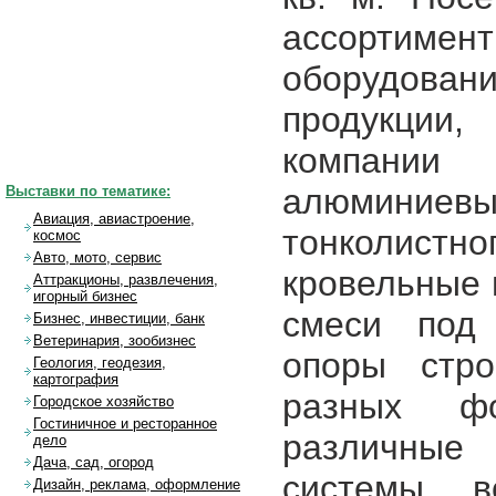
ассортиме
оборудов
продукции,
компании
алюминиев
Выставки по тематике:
Авиация, авиастроение,
тонколис
космос
Авто, мото, сервис
кровельные
Аттракционы, развлечения,
игорный бизнес
смеси под 
Бизнес, инвестиции, банк
Ветеринария, зообизнес
опоры стро
Геология, геодезия,
картография
разных ф
Городское хозяйство
Гостиничное и ресторанное
различные 
дело
Дача, сад, огород
системы в
Дизайн, реклама, оформление