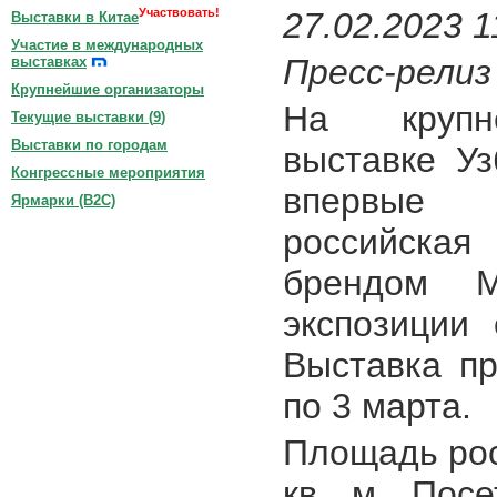
Участвовать!
27.02.2023 1
Выставки в Китае
Участие в международных
Пресс-релиз
выставках
Крупнейшие организаторы
На крупн
Текущие выставки (
9
)
Выставки по городам
выставке У
Конгрессные мероприятия
впервые 
Ярмарки (B2C)
российская
брендом M
экспозиции 
Выставка п
по 3 марта.
Площадь рос
кв. м. Пос