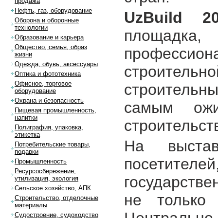
продажа
Нефть, газ, оборудование
UzBuild 2
Оборона и оборонные
технологии
площадка,
Образование и карьера
Общество, семья, образ
профессион
жизни
Одежда, обувь, аксессуары
строител
Оптика и фототехника
Офисное, торговое
строительн
оборудование
Охрана и безопасность
самым ож
Пищевая промышленность,
напитки
строительст
Полиграфия, упаковка,
этикетка
На выста
Потребительские товары,
подарки
посетителе
Промышленность
Ресурсосбережение,
государстве
утилизация, экология
Сельское хозяйство, АПК
не только 
Строительство, отделочные
материалы
Судостроение, судоходство