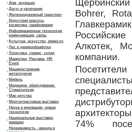
Щербински
Дом, интерьер
Досуг и увлечения
Bohrer, Rot
Железнодорожный транспорт
Индустрия красоты,
Главкера
косметика, парфюмерия
Информационные технологии,
Российски
коммуникация, связь
Культура, искусство, ремесло
Алкотек, М
Лес и деревообработка
Логистика, сервис, склад
компании.
Маркетинг, Реклама, HR,
Event
Посетител
Машиностроение,
металлургия
специалист
Мебель
Медицина, оборудование.
представите
Стоматология
Мир детства
дистрибуто
Многоотраслевые выставки
Наука и инновации, новые
архитектор
технологии
Национальные выставки,
74% посе
ярмарки
Недвижимость - аренда и