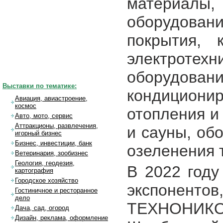
материалы,
оборудован
покрытия, 
электротехн
оборудо
Выставки по тематике:
кондицион
Авиация, авиастроение,
космос
отопления и
Авто, мото, сервис
Аттракционы, развлечения,
и сауны, об
игорный бизнес
Бизнес, инвестиции, банк
озеленения 
Ветеринария, зообизнес
Геология, геодезия,
В 2022 году
картография
Городское хозяйство
экспонент
Гостиничное и ресторанное
дело
ТЕХНОНИК
Дача, сад, огород
Дизайн, реклама, оформление