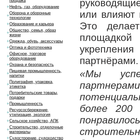
руководящи
продажа
Нефть, газ, оборудование
или влияют 
Оборона и оборонные
технологии
Это делает
Образование и карьера
Общество, семья, образ
площадкой 
жизни
Одежда, обувь, аксессуары
укреплени
Оптика и фототехника
Офисное, торговое
партнёрами.
оборудование
Охрана и безопасность
«Мы усп
Пищевая промышленность,
напитки
Полиграфия, упаковка,
партнер
этикетка
Потребительские товары,
потенциал
подарки
Промышленность
более 200 
Ресурсосбережение,
утилизация, экология
понравилос
Сельское хозяйство, АПК
Строительство, отделочные
строитель
материалы
Судостроение, судоходство