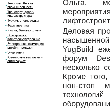
Ольга, м
Текстиль. Легкая
промышленность
меропр
Транспорт, дороги,
инфраструктура
лифтостроит
Туризм, спорт, отдых
Фармацевтика
Деловая про
Химия, бытовая химия
Электроника,
насыщенно
электрооборудование
Электронная коммерция,
YugBuild е
ритейл, продажи
Энергетика
форум Des
Ювелирные выставки и
антиквариат
несколько с
Кроме того,
нон-стоп м
технологи
оборудован