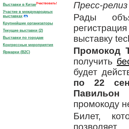
Пресс-релиз
Участвовать!
Выставки в Китае
Участие в международных
Рады объ
выставках
Крупнейшие организаторы
регистраци
Текущие выставки (
2
)
выставку tech
Выставки по городам
Конгрессные мероприятия
Промокод 
Ярмарки (B2C)
получить
бе
будет дейст
по 22 сен
Павильон 
промокоду н
Билет, ко
позволяет 