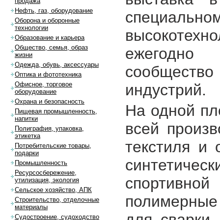
продажа
Нефть, газ, оборудование
специа
Оборона и оборонные
технологии
высокотехно
Образование и карьера
Общество, семья, образ
ежегодно 
жизни
Одежда, обувь, аксессуары
сообществ
Оптика и фототехника
Офисное, торговое
индустрий.
оборудование
Охрана и безопасность
На одной пл
Пищевая промышленность,
напитки
всей произв
Полиграфия, упаковка,
этикетка
текстиля и 
Потребительские товары,
подарки
синтетичес
Промышленность
Ресурсосбережение,
спортивной
утилизация, экология
Сельское хозяйство, АПК
полимерные
Строительство, отделочные
материалы
для сварки,
Судостроение, судоходство