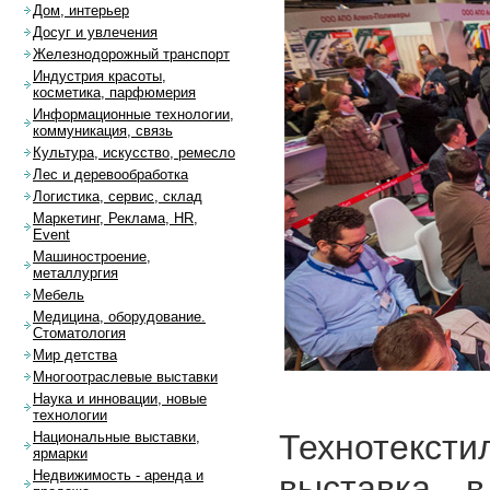
Дом, интерьер
Досуг и увлечения
Железнодорожный транспорт
Индустрия красоты,
косметика, парфюмерия
Информационные технологии,
коммуникация, связь
Культура, искусство, ремесло
Лес и деревообработка
Логистика, сервис, склад
Маркетинг, Реклама, HR,
Event
Машиностроение,
металлургия
Мебель
Медицина, оборудование.
Стоматология
Мир детства
Многоотраслевые выставки
Наука и инновации, новые
технологии
Технотекстил
Национальные выставки,
ярмарки
Недвижимость - аренда и
выставка 