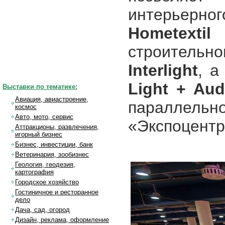
интерьерн
Hometexti
строительн
Interlight
, а
Light + Aud
Выставки по тематике:
Авиация, авиастроение,
параллельн
космос
Авто, мото, сервис
«Экспоцентр
Аттракционы, развлечения,
игорный бизнес
Бизнес, инвестиции, банк
Ветеринария, зообизнес
Геология, геодезия,
картография
Городское хозяйство
Гостиничное и ресторанное
дело
Дача, сад, огород
Дизайн, реклама, оформление