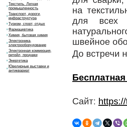
Текстиль. Легкая
на текстиль
промышленность
Транспорт, дороги,
для всех э
инфраструктура
Туризм, спорт, отдых
натурально
Фармацевтика
Химия, бытовая химия
швейное обо
Электроника,
электрооборудование
До встречи на
Электронная коммерция,
ритейл, продажи
Энергетика
Ювелирные выставки и
антиквариат
Бесплатная
Сайт:
https:/