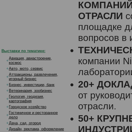
КОМПАНИЙ
ОТРАСЛИ
с
площадке д
вопросов в 
ТЕХНИЧЕС
Выставки по тематике:
компании Ni
Авиация, авиастроение,
космос
Авто, мото, сервис
лаборатори
Аттракционы, развлечения,
игорный бизнес
20+ ДОКЛ
Бизнес, инвестиции, банк
Ветеринария, зообизнес
от руковод
Геология, геодезия,
картография
отрасли.
Городское хозяйство
Гостиничное и ресторанное
50+ КРУП
дело
Дача, сад, огород
ИНДУСТРИ
Дизайн, реклама, оформление