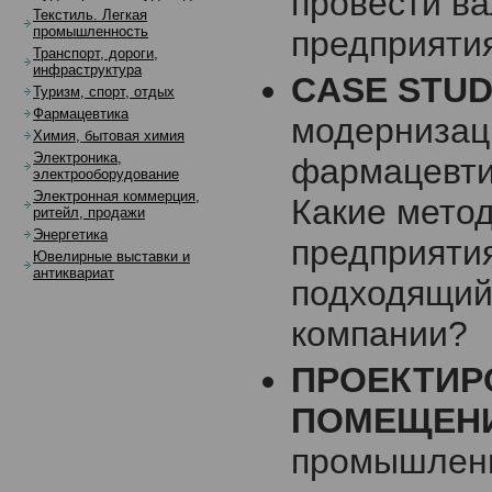
провести ва
Текстиль. Легкая
промышленность
предприяти
Транспорт, дороги,
инфраструктура
CASE STUD
Туризм, спорт, отдых
Фармацевтика
модернизац
Химия, бытовая химия
Электроника,
фармацевти
электрооборудование
Электронная коммерция,
Какие мето
ритейл, продажи
Энергетика
предприяти
Ювелирные выставки и
антиквариат
подходящий
компании?
ПРОЕКТИР
ПОМЕЩЕНИ
промышленн