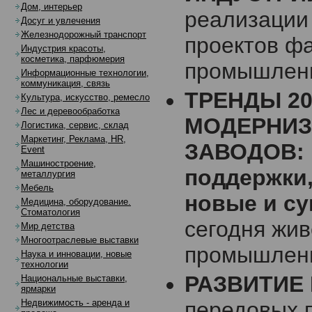
Дом, интерьер
реализации
Досуг и увлечения
Железнодорожный транспорт
проектов ф
Индустрия красоты,
косметика, парфюмерия
промышленн
Информационные технологии,
коммуникация, связь
ТРЕНДЫ 20
Культура, искусство, ремесло
Лес и деревообработка
МОДЕРНИЗ
Логистика, сервис, склад
Маркетинг, Реклама, HR,
ЗАВОДОВ: 
Event
Машиностроение,
поддержки,
металлургия
Мебель
новые и с
Медицина, оборудование.
Стоматология
сегодня жи
Мир детства
Многоотраслевые выставки
промышленн
Наука и инновации, новые
технологии
РАЗВИТИЕ
Национальные выставки,
ярмарки
передовых п
Недвижимость - аренда и