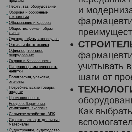
продажа
Нефть, газ, оборудование
и модерниз
Оборона и оборонные
технологии
фармацевти
Образование и карьера
Общество, семья, образ
преимущест
жизни
Одежда, обувь, аксессуары
СТРОИТЕЛ
Оптика и фототехника
Офисное, торговое
фармацевти
оборудование
Охрана и безопасность
учитывать в
Пищевая промышленность,
напитки
шаги от про
Полиграфия, упаковка,
этикетка
ТЕХНОЛОГ
Потребительские товары,
подарки
оборудовани
Промышленность
Ресурсосбережение,
Как выбрат
утилизация, экология
Сельское хозяйство, АПК
вспомогате
Строительство, отделочные
материалы
Судостроение, судоходство