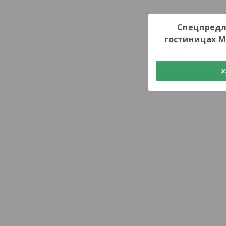
Спецпредл
гостиницах М
У