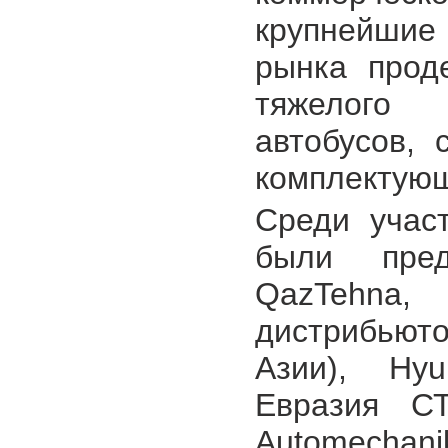
крупнейшие
рынка прод
тяжелого 
автобусов, 
комплектующ
Среди учас
были пред
QazTehna,
дистрибьют
Азии), Hy
Евразия СТ
Automechani