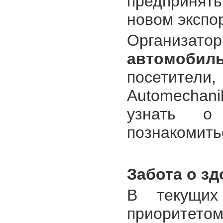
предпринят
новом экспо
Организат
автомобил
посетител
Automechani
узнать о
познакомить
Забота о з
В текущих 
приоритето