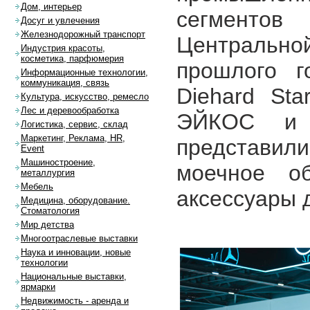
Дом, интерьер
сегментов
Досуг и увлечения
Железнодорожный транспорт
Центральн
Индустрия красоты,
косметика, парфюмерия
прошлого г
Информационные технологии,
коммуникация, связь
Diehard St
Культура, искусство, ремесло
Лес и деревообработка
ЭЙКОС и д
Логистика, сервис, склад
Маркетинг, Реклама, HR,
представили
Event
Машиностроение,
моечное об
металлургия
Мебель
аксессуары 
Медицина, оборудование.
Стоматология
Мир детства
Многоотраслевые выставки
Наука и инновации, новые
технологии
Национальные выставки,
ярмарки
Недвижимость - аренда и