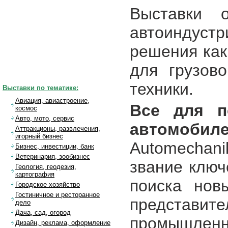
Выставки 
автоиндуст
решения как
для грузов
техники.
Выставки по тематике:
Авиация, авиастроение,
Все для п
космос
Авто, мото, сервис
автомобил
Аттракционы, развлечения,
игорный бизнес
Automechan
Бизнес, инвестиции, банк
Ветеринария, зообизнес
звание ключ
Геология, геодезия,
картография
поиска нов
Городское хозяйство
Гостиничное и ресторанное
предста
дело
Дача, сад, огород
промышлен
Дизайн, реклама, оформление