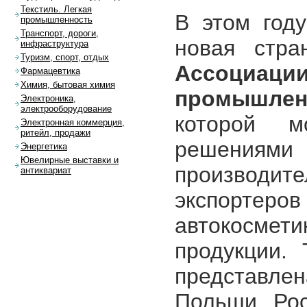
Текстиль. Легкая
В этом году
промышленность
Транспорт, дороги,
новая стра
инфраструктура
Туризм, спорт, отдых
Ассоциаци
Фармацевтика
Химия, бытовая химия
промышленн
Электроника,
электрооборудование
которой м
Электронная коммерция,
ритейл, продажи
решениями 
Энергетика
Ювелирные выставки и
производ
антиквариат
экспорте
автокосме
продукции.
представле
Польши, Рос