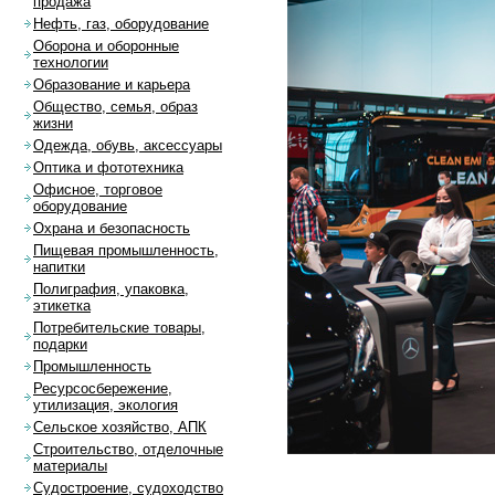
продажа
Нефть, газ, оборудование
Оборона и оборонные
технологии
Образование и карьера
Общество, семья, образ
жизни
Одежда, обувь, аксессуары
Оптика и фототехника
Офисное, торговое
оборудование
Охрана и безопасность
Пищевая промышленность,
напитки
Полиграфия, упаковка,
этикетка
Потребительские товары,
подарки
Промышленность
Ресурсосбережение,
утилизация, экология
Сельское хозяйство, АПК
Строительство, отделочные
материалы
Судостроение, судоходство