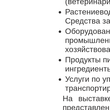
(ветеринари
Растениевод
Средства з
Оборудован
промышленн
хозяйствов
Продукты п
ингредиен
Услуги по у
транспортир
На выставк
представлен