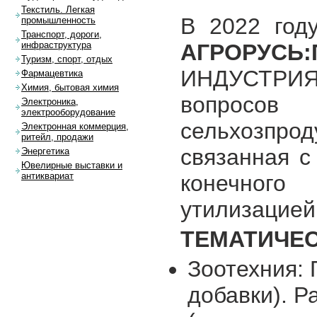
Текстиль. Легкая
В 2022 год
промышленность
Транспорт, дороги,
АГРОРУСЬ:П
инфраструктура
Туризм, спорт, отдых
ИНДУСТРИЯ.
Фармацевтика
Химия, бытовая химия
вопросов 
Электроника,
электрооборудование
сельхозпро
Электронная коммерция,
ритейл, продажи
связанная с
Энергетика
Ювелирные выставки и
конечног
антиквариат
утилизацией
ТЕМАТИЧЕС
Зоотехния:
добавки). 