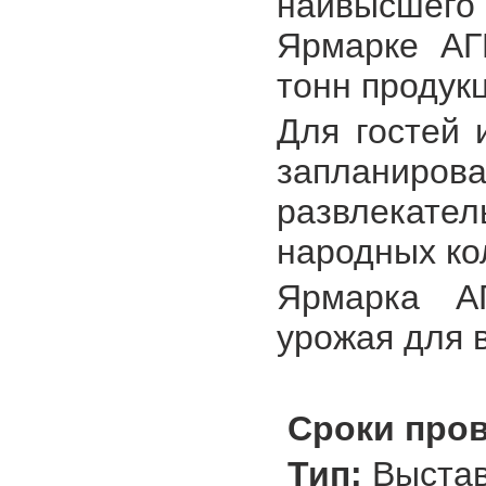
наивысшего
Ярмарке АГ
тонн продук
Для гостей
запланир
развлекат
народных ко
Ярмарка А
урожая для 
Сроки прове
Тип:
Выстав