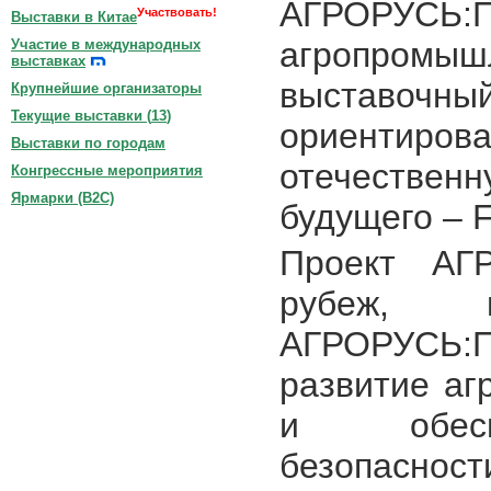
АГРОРУС
Участвовать!
Выставки в Китае
агропромы
Участие в международных
выставках
выстав
Крупнейшие организаторы
Текущие выставки (
13
)
ориентир
Выставки по городам
отечестве
Конгрессные мероприятия
Ярмарки (B2C)
будущего – F
Проект АГР
рубеж,
АГРОРУСЬ:
развитие а
и обеспе
безопас