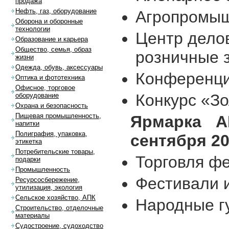
продажа
Нефть, газ, оборудование
Агропромыш
Оборона и оборонные
технологии
Центр делов
Образование и карьера
Общество, семья, образ
розничные з
жизни
Одежда, обувь, аксессуары
Конференци
Оптика и фототехника
Офисное, торговое
Конкурс «З
оборудование
Охрана и безопасность
Пищевая промышленность,
Ярмарка А
напитки
Полиграфия, упаковка,
сентября 20
этикетка
Потребительские товары,
Торговля ф
подарки
Промышленность
Фестивали 
Ресурсосбережение,
утилизация, экология
Сельское хозяйство, АПК
Народные г
Строительство, отделочные
материалы
Судостроение, судоходство