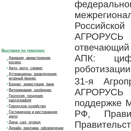
федераль
межрегионал
Российской
АГРОРУСЬ т
отвечающий
Выставки по тематике:
АПК: циф
Авиация, авиастроение,
космос
роботизации
Авто, мото, сервис
Аттракционы, развлечения,
31-я Агроп
игорный бизнес
Бизнес, инвестиции, банк
АГРОРУСЬ
Ветеринария, зообизнес
Геология, геодезия,
поддержке М
картография
Городское хозяйство
РФ, Прави
Гостиничное и ресторанное
дело
Правительст
Дача, сад, огород
Дизайн, реклама, оформление