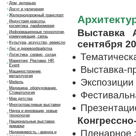
Дом, интерьер
Досуг и увлечения
Железнодорожный транспорт
Архитекту
Индустрия красоты,
косметика, парфюмерия
Выставка 
Информационные технологии,
коммуникация, связь
сентября 20
Культура, искусство, ремесло
Лес и деревообработка
Тематическ
Логистика, сервис, склад
Маркетинг, Реклама, HR,
Event
Выставка-п
Машиностроение,
металлургия
Экспозиции
Мебель
Медицина, оборудование.
Фестивальн
Стоматология
Мир детства
Презентаци
Многоотраслевые выставки
Наука и инновации, новые
технологии
Конгрессно
Национальные выставки,
ярмарки
Пленарное 
Недвижимость - аренда и