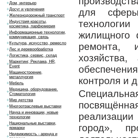
производст
Дом, интерьер
для сфер
Досуг и увлечения
Железнодорожный транспорт
технолог
Индустрия красоты,
косметика, парфюмерия
жилищного 
Информационные технологии,
коммуникация, связь
Культура, искусство, ремесло
ремонта, 
Лес и деревообработка
хозяйства,
Логистика, сервис, склад
Маркетинг, Реклама, HR,
обеспечения
Event
Машиностроение,
металлургия
контроля и д
Мебель
Медицина, оборудование.
Специал
Стоматология
Мир детства
посвящён
Многоотраслевые выставки
Наука и инновации, новые
реализации
технологии
Национальные выставки,
город», пр
ярмарки
Недвижимость - аренда и