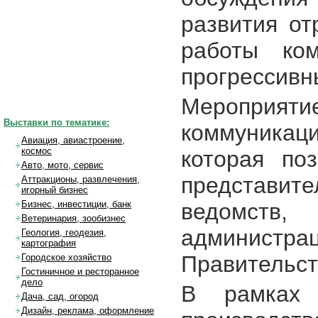
развития от
работы ком
прогрессивн
Мероприя
Выставки по тематике:
коммуника
Авиация, авиастроение,
космос
которая по
Авто, мото, сервис
представите
Аттракционы, развлечения,
игорный бизнес
ведомств,
Бизнес, инвестиции, банк
Ветеринария, зообизнес
администра
Геология, геодезия,
картография
Правительст
Городское хозяйство
Гостиничное и ресторанное
дело
В рамка
Дача, сад, огород
Дизайн, реклама, оформление