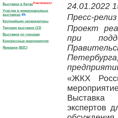
Участвовать!
24.01.2022 1
Выставки в Китае
Участие в международных
Пресс-релиз
выставках
Крупнейшие организаторы
Проект реа
Текущие выставки (
13
)
Выставки по городам
при под
Конгрессные мероприятия
Правит
Ярмарки (B2C)
Петербур
предприятий
«ЖКХ Росс
мероприяти
Выставка 
экспертов д
обсуждени