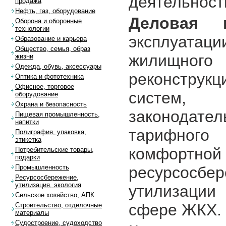
деятельност
продажа
Нефть, газ, оборудование
Деловая п
Оборона и оборонные
технологии
эксплуата
Образование и карьера
Общество, семья, образ
жилищног
жизни
Одежда, обувь, аксессуары
реконструк
Оптика и фототехника
Офисное, торговое
систем, и
оборудование
Охрана и безопасность
законодате
Пищевая промышленность,
напитки
тарифного 
Полиграфия, упаковка,
этикетка
комфортной
Потребительские товары,
подарки
ресурсос
Промышленность
Ресурсосбережение,
утилизация, экология
утилизации 
Сельское хозяйство, АПК
сфере ЖКХ.
Строительство, отделочные
материалы
Судостроение, судоходство