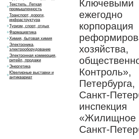
Ключевым
Текстиль. Легкая
промышленность
ежегодно 
Транспорт, дороги,
инфраструктура
корпора
Туризм, спорт, отдых
Фармацевтика
реформиро
Химия, бытовая химия
Электроника,
хозяйст
электрооборудование
Электронная коммерция,
общественн
ритейл, продажи
Энергетика
Контроль»
Ювелирные выставки и
антиквариат
Петербурга
Санкт-Петер
инспекция
«Жилищное
Санкт-П