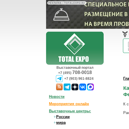
РЕКЛАМА • TOTALEXPO.RU
Выставочный портал
708-0018
+7 (495)
Гл
+7 (903) 961-8824
К
Ф
Новости
Мероприятия онлайн
К 
Выставочные центры:
Ра
России
мира