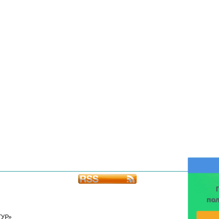
по
ТУР»