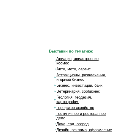
Выставки по тематике:
Авиация, авиастроение,
космос
Авто, мото, сервис
Аттракционы, развлечения,
игорный бизнес
Бизнес, инвестиции, банк
Ветеринария, зообизнес
Геология, геодезия,
картография
Городское хозяйство
Гостиничное и ресторанное
дело
Дача, сад, огород
Дизайн, реклама, оформление