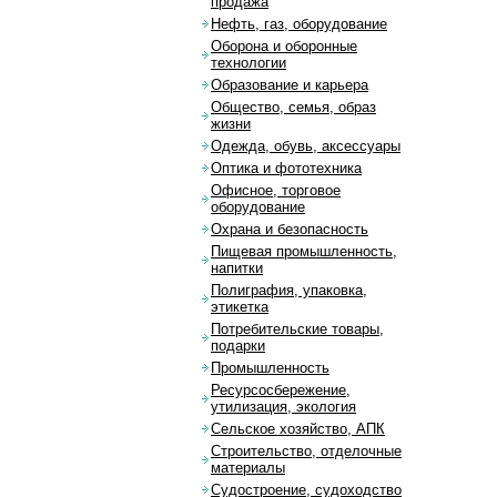
продажа
Нефть, газ, оборудование
Оборона и оборонные
технологии
Образование и карьера
Общество, семья, образ
жизни
Одежда, обувь, аксессуары
Оптика и фототехника
Офисное, торговое
оборудование
Охрана и безопасность
Пищевая промышленность,
напитки
Полиграфия, упаковка,
этикетка
Потребительские товары,
подарки
Промышленность
Ресурсосбережение,
утилизация, экология
Сельское хозяйство, АПК
Строительство, отделочные
материалы
Судостроение, судоходство