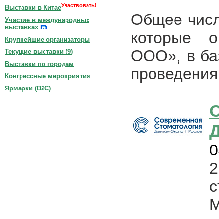
Участвовать!
Выставки в Китае
Общее числ
Участие в международных
выставках
которые о
Крупнейшие организаторы
ООО», в баз
Текущие выставки (
9
)
Выставки по городам
проведения 
Конгрессные мероприятия
Ярмарки (B2C)
С
Д
0
с
М