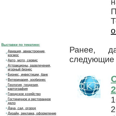
н
П
о
Выставки по тематике:
Ранее, д
Авиация, авиастроение,
космос
следующие 
Авто, мото, сервис
Аттракционы, развлечения,
игорный бизнес
Бизнес, инвестиции, банк
О
Ветеринария, зообизнес
Геология, геодезия,
2
картография
Городское хозяйство
1
Гостиничное и ресторанное
дело
2
Дача, сад, огород
Дизайн, реклама, оформление