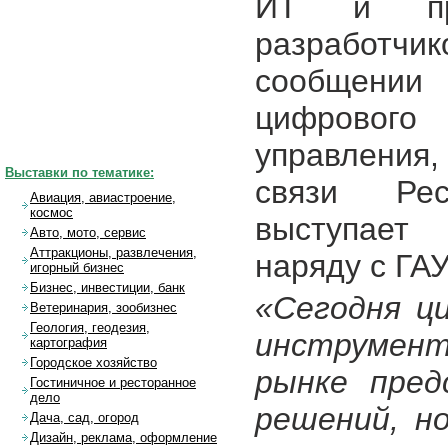
ИТ и про
разработч
сообщен
цифрового
управления
Выставки по тематике:
связи Рес
Авиация, авиастроение,
космос
выступает 
Авто, мото, сервис
Аттракционы, развлечения,
наряду с ГА
игорный бизнес
Бизнес, инвестиции, банк
«Сегодня ц
Ветеринария, зообизнес
Геология, геодезия,
инструмен
картография
Городское хозяйство
рынке пред
Гостиничное и ресторанное
дело
решений, н
Дача, сад, огород
Дизайн, реклама, оформление