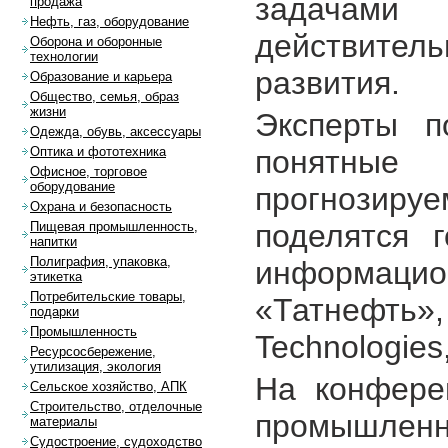
задачами
продажа
Нефть, газ, оборудование
действите
Оборона и оборонные
технологии
развития.
Образование и карьера
Общество, семья, образ
жизни
Эксперты п
Одежда, обувь, аксессуары
понятны
Оптика и фототехника
Офисное, торговое
оборудование
прогнозиру
Охрана и безопасность
поделятся 
Пищевая промышленность,
напитки
Полиграфия, упаковка,
информаци
этикетка
Потребительские товары,
«Татнефть»,
подарки
Промышленность
Technologies
Ресурсосбережение,
утилизация, экология
На конфере
Сельское хозяйство, АПК
Строительство, отделочные
промышленно
материалы
Судостроение, судоходство