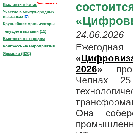
состоитс
Участвовать!
Выставки в Китае
Участие в международных
«Цифров
выставках
Крупнейшие организаторы
Текущие выставки (
12
)
24.06.2026
Выставки по городам
Ежегодн
Конгрессные мероприятия
Ярмарки (B2C)
«
Цифровиз
2026
»
прой
Челнах 2
технологич
трансформа
Она собер
промышленн