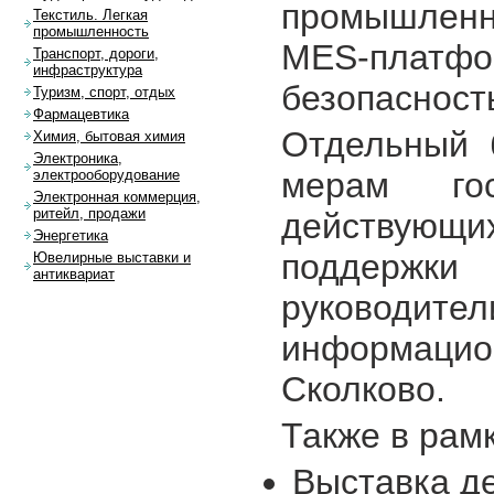
промышленны
Текстиль. Легкая
промышленность
MES-пла
Транспорт, дороги,
инфраструктура
безопасност
Туризм, спорт, отдых
Фармацевтика
Отдельный 
Химия, бытовая химия
Электроника,
мерам гос
электрооборудование
Электронная коммерция,
ритейл, продажи
действующ
Энергетика
поддержк
Ювелирные выставки и
антиквариат
руководите
информац
Сколково.
Также в рам
Выставка д