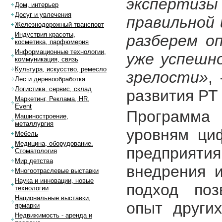
эксперти
Дом, интерьер
Досуг и увлечения
правильной
Железнодорожный транспорт
Индустрия красоты,
разберем о
косметика, парфюмерия
Информационные технологии,
уже успешн
коммуникация, связь
Культура, искусство, ремесло
зрелости»
,
Лес и деревообработка
Логистика, сервис, склад
развития Р
Маркетинг, Реклама, HR,
Event
Программа
Машиностроение,
металлургия
уровням ци
Мебель
Медицина, оборудование.
предприятия
Стоматология
Мир детства
внедрения и
Многоотраслевые выставки
Наука и инновации, новые
подход поз
технологии
Национальные выставки,
опыт други
ярмарки
Недвижимость - аренда и