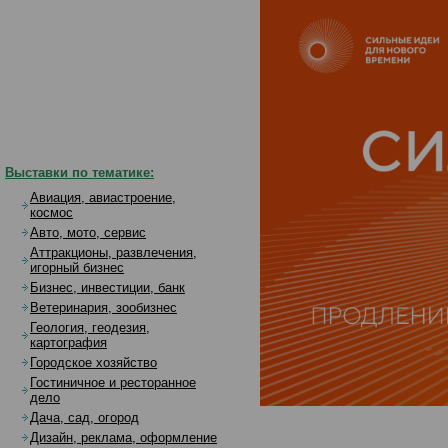
Выставки по тематике:
Авиация, авиастроение,
космос
Авто, мото, сервис
Аттракционы, развлечения,
игорный бизнес
Бизнес, инвестиции, банк
Ветеринария, зообизнес
Геология, геодезия,
картография
Городское хозяйство
Гостиничное и ресторанное
дело
Дача, сад, огород
Дизайн, реклама, оформление