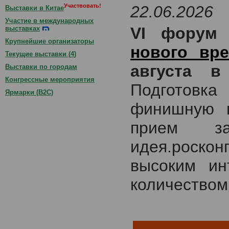
Участвовать!
22.06.2026
Выставки в Китае
Участие в международных
VI фору
выставках
Крупнейшие организаторы
нового вр
Текущие выставки (
4
)
августа в
Выставки по городам
Конгрессные мероприятия
Подготовк
Ярмарки (B2C)
финишную п
прием за
идея.роско
высоким ин
количеством