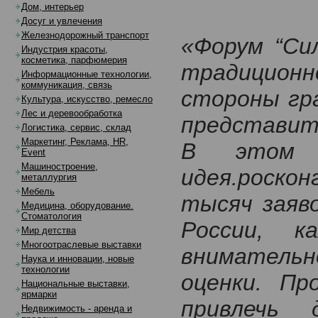
Дом, интерьер
Досуг и увлечения
Железнодорожный транспорт
«Форум “Си
Индустрия красоты,
косметика, парфюмерия
традиционн
Информационные технологии,
коммуникация, связь
стороны гр
Культура, искусство, ремесло
Лес и деревообработка
представит
Логистика, сервис, склад
Маркетинг, Реклама, HR,
В этом г
Event
Машиностроение,
идея.роско
металлургия
Мебель
тысяч заяв
Медицина, оборудование.
Стоматология
России, 
Мир детства
Многоотраслевые выставки
внимательн
Наука и инновации, новые
технологии
оценки. Пр
Национальные выставки,
ярмарки
привлечь 
Недвижимость - аренда и