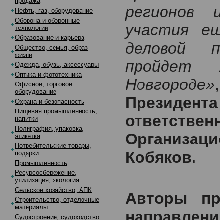
продажа
регионов 
Нефть, газ, оборудование
Оборона и оборонные
участия е
технологии
Образование и карьера
деловой 
Общество, семья, образ
жизни
пройдет 
Одежда, обувь, аксессуары
Оптика и фототехника
Новгороде»
Офисное, торговое
оборудование
Президен
Охрана и безопасность
Пищевая промышленность,
ответс
напитки
Полиграфия, упаковка,
Организаци
этикетка
Потребительские товары,
Кобяков.
подарки
Промышленность
Ресурсосбережение,
утилизация, экология
Сельское хозяйство, АПК
Авторы пр
Строительство, отделочные
материалы
направле
Судостроение, судоходство