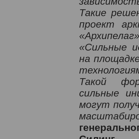
зависимост
Такие реше
проект арк
«Архипела
«Сильные и
на площадк
технология
Такой фо
сильные ин
могут полу
масштабиро
генераль