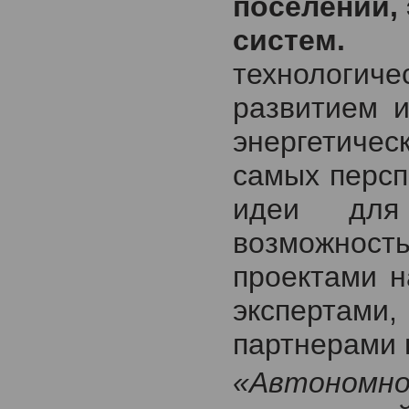
поселений,
систем.
Ос
технологич
развитием и
энергетичес
самых перс
идеи для
возможност
проектами н
экспертами
партнерами 
«Автономно