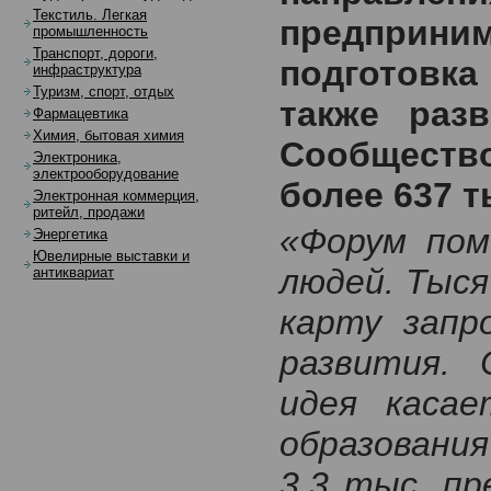
Текстиль. Легкая
предприн
промышленность
Транспорт, дороги,
подготовка
инфраструктура
Туризм, спорт, отдых
также разв
Фармацевтика
Химия, бытовая химия
Сообщест
Электроника,
электрооборудование
более 637 т
Электронная коммерция,
ритейл, продажи
«Форум пом
Энергетика
Ювелирные выставки и
людей. Тыс
антиквариат
карту запр
развития. 
идея касае
образования
3,3 тыс. п