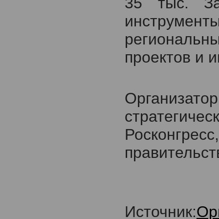
35 тыс. З
инструмент
региональн
проектов и и
Организа
стратегиче
Росконгрес
правительст
Источник:
Ор