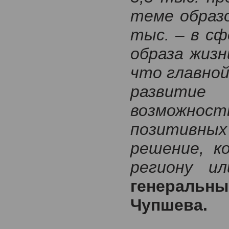
теме образо
тыс. – в сф
образа жизн
что главно
развити
возможнос
позитивн
решение, к
региону и
генераль
Чупшева.