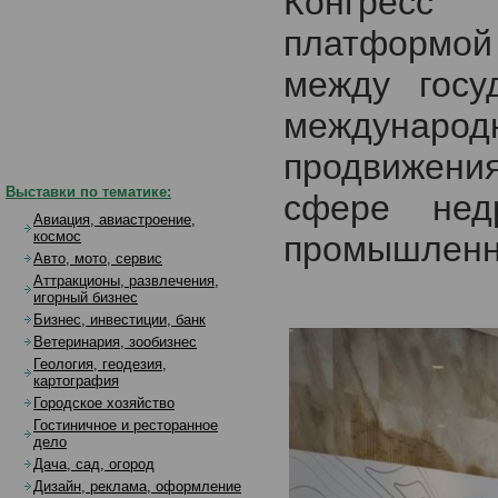
Конгресс
платформой
между госу
междунар
продвижени
Выставки по тематике:
сфере недр
Авиация, авиастроение,
космос
промышленно
Авто, мото, сервис
Аттракционы, развлечения,
игорный бизнес
Бизнес, инвестиции, банк
Ветеринария, зообизнес
Геология, геодезия,
картография
Городское хозяйство
Гостиничное и ресторанное
дело
Дача, сад, огород
Дизайн, реклама, оформление