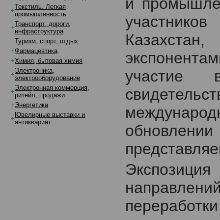
и промышле
Текстиль. Легкая
промышленность
участнико
Транспорт, дороги,
инфраструктура
Казахстан
Туризм, спорт, отдых
Фармацевтика
экспонентам
Химия, бытовая химия
Электроника,
участие 
электрооборудование
Электронная коммерция,
свидете
ритейл, продажи
Энергетика
международ
Ювелирные выставки и
антиквариат
обновлени
представля
Экспозиц
направлений
переработ