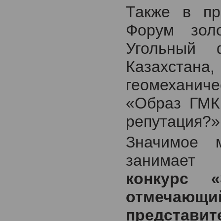
Также в пр
Форум золо
Угольный 
Казахстана
геомеханич
«Образ ГМК
репутация?»
Значимое 
занимае
конкурс «
отмечаю
представит