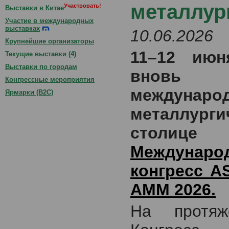
металлур
Участвовать!
Выставки в Китае
Участие в международных
выставках
10.06.2026
Крупнейшие организаторы
11–12 июн
Текущие выставки (
4
)
Выставки по городам
вновь 
Конгрессные мероприятия
междунаро
Ярмарки (B2C)
металлурги
столице
Междунаро
конгресс A
AMM 2026.
На протяж