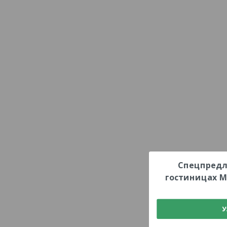
Спецпредл
гостиницах М
У