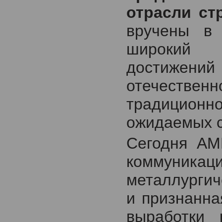
отрасли ст
вручены в 
широкий 
достиже
отечественн
традицио
ожидаемых с
Сегодня AM
коммуник
металлургич
и признанн
выработки 