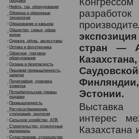
Конгресс
продажа
Нефть, газ, оборудование
разработок
Оборона и оборонные
технологии
производит
Образование и карьера
Общество, семья, образ
экспозиция
жизни
Одежда, обувь, аксессуары
стран — А
Оптика и фототехника
Офисное, торговое
Казахстан
оборудование
Охрана и безопасность
Саудовско
Пищевая промышленность,
напитки
Финляндии
Полиграфия, упаковка,
этикетка
Эстонии.
Потребительские товары,
подарки
Промышленность
Выставка 
Ресурсосбережение,
утилизация, экология
интерес ме
Сельское хозяйство, АПК
Строительство, отделочные
Казахстана 
материалы
Судостроение, судоходство