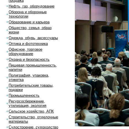
продажа
Нефть, газ, оборудование
Оборона и оборонные
технологии
Образование и карьера
Общество, семья, образ
жизни
Одежда, обувь, аксессуары
Оптика и фототехника
Офисное, торговое
оборудование
Охрана и безопасность
Пищевая промышленность,
напитки
Полиграфия, упаковка,
этикетка
Потребительские товары,
подарки
Промышленность
Ресурсосбережение,
утилизация, экология
Сельское хозяйство, АПК
Строительство, отделочные
материалы
Судостроение, судоходство