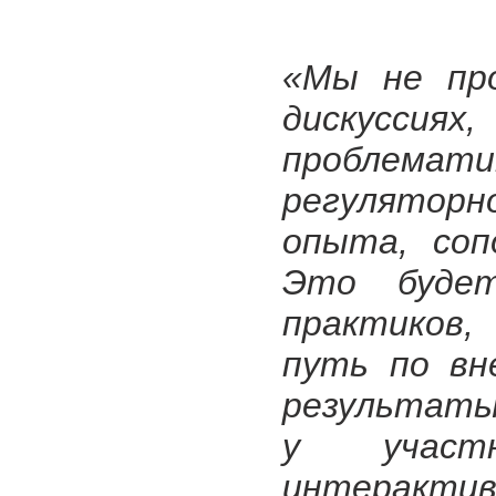
«Мы не пр
дискуссия
проблема
регуляторн
опыта, соп
Это буде
практиков,
путь по вн
результаты
у участн
интеракт