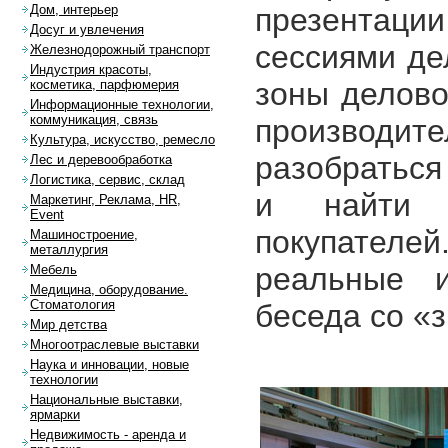
презентац
Дом, интерьер
Досуг и увлечения
сессиями де
Железнодорожный транспорт
Индустрия красоты,
зоны делово
косметика, парфюмерия
Информационные технологии,
коммуникация, связь
производи
Культура, искусство, ремесло
разобраться
Лес и деревообработка
Логистика, сервис, склад
и найти 
Маркетинг, Реклама, HR,
Event
покупател
Машиностроение,
металлургия
реальные и
Мебель
Медицина, оборудование.
Стоматология
беседа со «
Мир детства
Многоотраслевые выставки
Наука и инновации, новые
технологии
Национальные выставки,
ярмарки
Недвижимость - аренда и