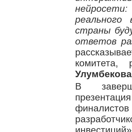
нейросети
реального 
страны буд
ответов ра
рассказыва
комитета,
Улумбекова
В заверш
презента
финалистов
разработ
инвестиций»