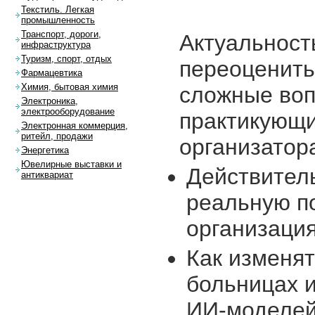
Текстиль. Легкая
промышленность
Транспорт, дороги,
Актуальнос
инфраструктура
Туризм, спорт, отдых
переоценит
Фармацевтика
Химия, бытовая химия
сложные воп
Электроника,
электрооборудование
практику
Электронная коммерция,
ритейл, продажи
организатор
Энергетика
Ювелирные выставки и
Действител
антиквариат
реальную п
организаци
Как изменя
больницах 
ИИ-моделе