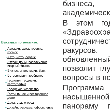
бизнеса
академическ
В этом го
«Здраво
сотрудниче
Выставки по тематике:
ракурсов
Авиация, авиастроение,
космос
обновленны
Авто, мото, сервис
Аттракционы, развлечения,
позволит гл
игорный бизнес
Бизнес, инвестиции, банк
вопросы в п
Ветеринария, зообизнес
Геология, геодезия,
картография
Программа 
Городское хозяйство
Гостиничное и ресторанное
насыщенной.
дело
Дача, сад, огород
панораму 
Дизайн, реклама, оформление