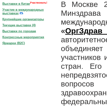
В Москве 
Участвовать!
Выставки в Китае
Участие в международных
Минздрава
выставках
Крупнейшие организаторы
междуна
Текущие выставки (
4
)
«
ОргЗдрав
Выставки по городам
авторите
Конгрессные мероприятия
Ярмарки (B2C)
объединяет
участников 
стран. Его
непредвзя
вопросов
здравоох
федеральных