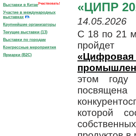
«ЦИПР 20
Участвовать!
Выставки в Китае
Участие в международных
выставках
14.05.2026
Крупнейшие организаторы
С 18 по 21 
Текущие выставки (
13
)
Выставки по городам
пройдет 
Конгрессные мероприятия
«Цифро
Ярмарки (B2C)
промышлен
этом году
посвя
конкурент
которой со
собствен
продуктов в