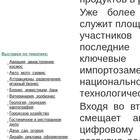
Уже более
служит площ
участников
последние
Выставки по тематике:
ключевы
Авиация, авиастроение,
космос
импортозам
Авто, мото, сервис
национал
Аттракционы, развлечения,
игорный бизнес
технологиче
Бизнес, инвестиции, банк
Ветеринария, зообизнес
Геология, геодезия,
Входя во в
картография
Городское хозяйство
смещает а
Гостиничное и ресторанное
дело
цифровому
Дача, сад, огород
Дизайн, реклама, оформление