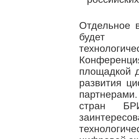
Отдельное 
будет у
технолог
Конферен
площадкой д
развития ц
партнерами.
стран БР
заинтересо
технологи