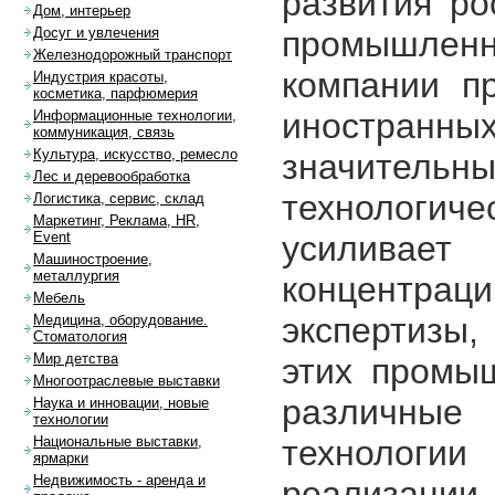
развития р
Дом, интерьер
промышленн
Досуг и увлечения
Железнодорожный транспорт
компании п
Индустрия красоты,
косметика, парфюмерия
иностранн
Информационные технологии,
коммуникация, связь
Культура, искусство, ремесло
значите
Лес и деревообработка
технологиче
Логистика, сервис, склад
Маркетинг, Реклама, HR,
усиливае
Event
Машиностроение,
металлургия
концентра
Мебель
экспертизы,
Медицина, оборудование.
Стоматология
Мир детства
этих промы
Многоотраслевые выставки
различные 
Наука и инновации, новые
технологии
технологи
Национальные выставки,
ярмарки
Недвижимость - аренда и
реализац