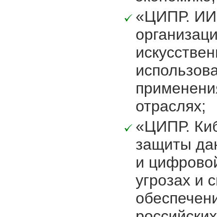
«ЦИПР. ИИ»
организац
искусствен
использов
применени
отраслях;
«ЦИПР. Киб
защиты да
и цифрово
угрозах и 
обеспечен
российских