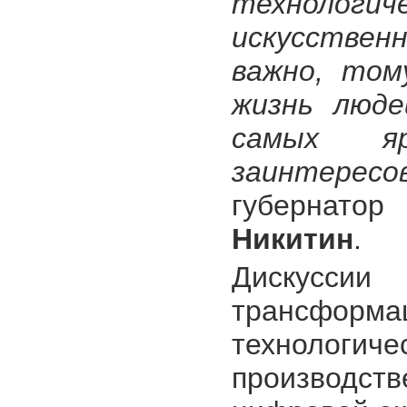
технологич
искусствен
важно, том
жизнь люд
самых я
заинтересо
губернато
Никитин
.
Дискусси
трансформа
технологич
производс