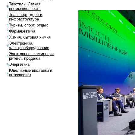
Текстиль. Легкая
промышленность
Транспорт, дороги,
инфраструктура
Туризм, спорт, отдых
Фармацевтика
Химия, бытовая химия
Электроника,
электрооборудование
Электронная коммерция,
ритейл, продажи
Энергетика
Ювелирные выставки и
антиквариат