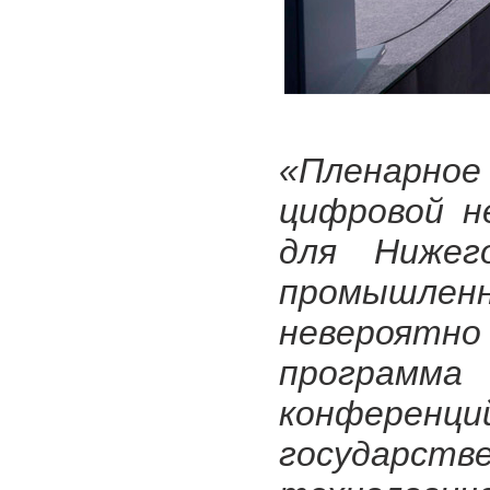
«Пленарн
цифровой н
для Нижег
промышленн
невероятн
программа
конференци
государ