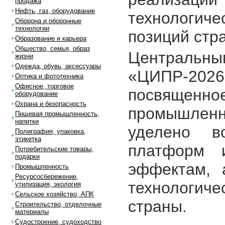
продажа
Нефть, газ, оборудование
технологич
Оборона и оборонные
технологии
позиций стр
Образование и карьера
Общество, семья, образ
Централь
жизни
Одежда, обувь, аксессуары
«ЦИПР-2026
Оптика и фототехника
Офисное, торговое
посвященн
оборудование
Охрана и безопасность
промышленн
Пищевая промышленность,
напитки
уделено в
Полиграфия, упаковка,
этикетка
платформ 
Потребительские товары,
подарки
эффектам, 
Промышленность
Ресурсосбережение,
технологи
утилизация, экология
Сельское хозяйство, АПК
страны.
Строительство, отделочные
материалы
Судостроение, судоходство