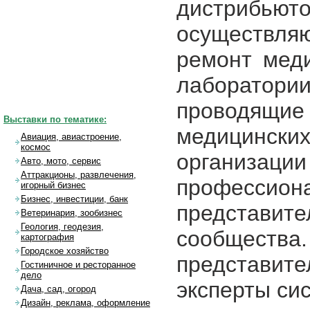
дистрибьюто
осуществляю
ремонт меди
лаборатори
проводящ
Выставки по тематике:
медицинск
Авиация, авиастроение,
космос
организаци
Авто, мото, сервис
Аттракционы, развлечения,
професси
игорный бизнес
Бизнес, инвестиции, банк
представ
Ветеринария, зообизнес
Геология, геодезия,
сообщест
картография
Городское хозяйство
представите
Гостиничное и ресторанное
дело
эксперты си
Дача, сад, огород
Дизайн, реклама, оформление