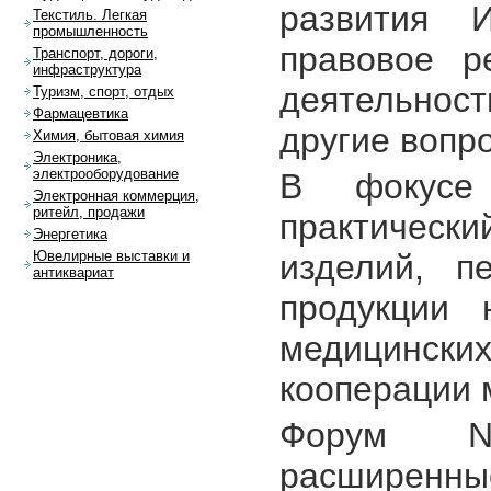
развития 
Текстиль. Легкая
промышленность
правовое р
Транспорт, дороги,
инфраструктура
деятельност
Туризм, спорт, отдых
Фармацевтика
другие вопр
Химия, бытовая химия
Электроника,
электрооборудование
В фокусе
Электронная коммерция,
ритейл, продажи
практически
Энергетика
изделий, п
Ювелирные выставки и
антиквариат
продукции 
медицински
кооперации 
Форум NO
расширенн