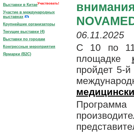
внимания
Участвовать!
Выставки в Китае
Участие в международных
NOVAMED
выставках
Крупнейшие организаторы
Текущие выставки (
4
)
06.11.2025
Выставки по городам
С 10 по 1
Конгрессные мероприятия
Ярмарки (B2C)
площадке
пройдет 5-й
междунар
медицински
Программа 
производ
предста