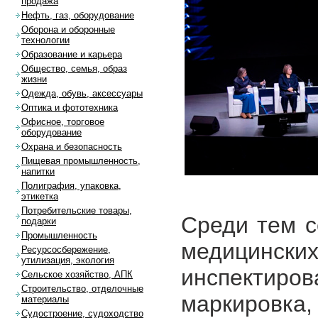
продажа
Нефть, газ, оборудование
Оборона и оборонные
технологии
Образование и карьера
Общество, семья, образ
жизни
Одежда, обувь, аксессуары
Оптика и фототехника
Офисное, торговое
оборудование
Охрана и безопасность
Пищевая промышленность,
напитки
Полиграфия, упаковка,
этикетка
Потребительские товары,
Среди тем с
подарки
Промышленность
медицинских
Ресурсосбережение,
утилизация, экология
инспектиров
Сельское хозяйство, АПК
Строительство, отделочные
маркировка,
материалы
Судостроение, судоходство