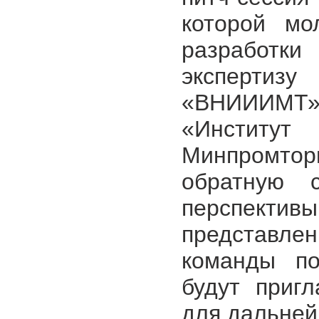
которой мо
разработ
экспертиз
«ВНИИИМТ
«Институ
Минпромторг
обратную с
перспект
представле
команды по
будут приг
для дальней