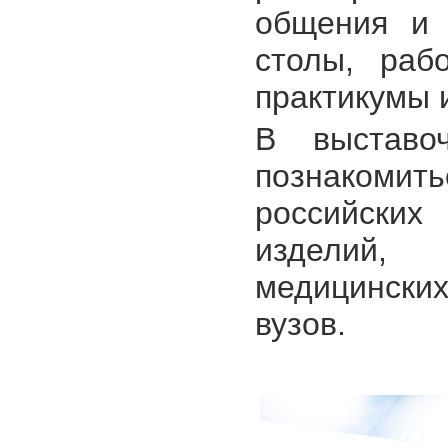
общения и 
столы, раб
практикумы и
В выставо
познакомит
российских
изделий,
медицински
вузов.