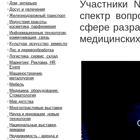
Участники 
Дом, интерьер
Досуг и увлечения
спектр вопр
Железнодорожный транспорт
Индустрия красоты,
сфере разра
косметика, парфюмерия
Информационные технологии,
медицинских
коммуникация, связь
Культура, искусство, ремесло
Лес и деревообработка
Логистика, сервис, склад
Маркетинг, Реклама, HR,
Event
Машиностроение,
металлургия
Мебель
Медицина, оборудование.
Стоматология
Мир детства
Многоотраслевые выставки
Наука и инновации, новые
технологии
Национальные выставки,
ярмарки
Недвижимость - аренда и