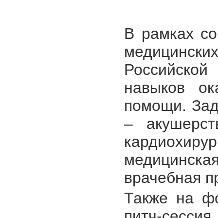
В рамках с
медицинс
Российской
навыков ок
помощи. Зад
– акушерст
кардиохи
медицинск
врачебная п
Также на ф
питч-сессия