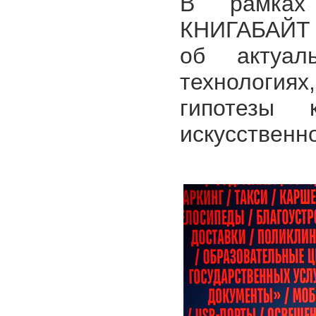
В рамках
КНИГАБАЙТ э
об актуа
технология
гипотезы 
искусственно