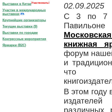
Участвовать!
02.09.2025
Выставки в Китае
Участие в международных
С 3 по 7
выставках
Крупнейшие организаторы
Павильо
Текущие выставки (
9
)
Московск
Выставки по городам
Конгрессные мероприятия
книжная я
Ярмарки (B2C)
форум нашей
и традицио
что вып
книгоиздател
В этом году
издателей 
различных 