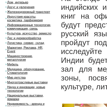
Дом, интерьер
индийских 
Досуг и увлечения
Железнодорожный транспорт
книг на оф
Индустрия красоты,
косметика, парфюмерия
будут предс
Информационные технологии,
коммуникация, связь
русский язы
Культура, искусство, ремесло
Лес и деревообработка
пройдут по
Логистика, сервис, склад
Маркетинг, Реклама, HR,
исследуйте 
Event
Машиностроение,
Индии будет
металлургия
Мебель
зал для ме
Медицина, оборудование.
Стоматология
зоны, посв
Мир детства
Многоотраслевые выставки
культуре, ли
Наука и инновации, новые
технологии
Национальные выставки,
ярмарки
Недвижимость - аренда и