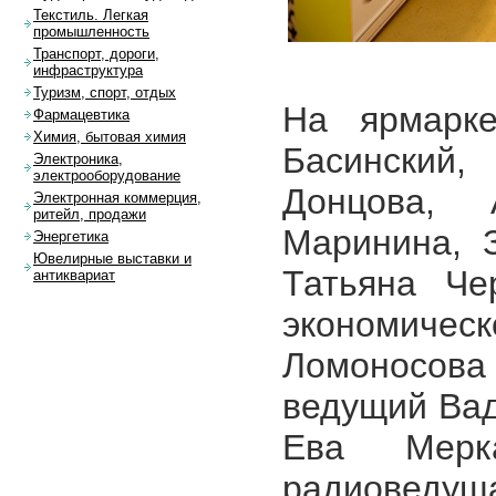
Текстиль. Легкая
промышленность
Транспорт, дороги,
инфраструктура
Туризм, спорт, отдых
На ярмарке
Фармацевтика
Химия, бытовая химия
Басинский
Электроника,
электрооборудование
Донцова, 
Электронная коммерция,
ритейл, продажи
Маринина, 
Энергетика
Ювелирные выставки и
Татьяна Че
антиквариат
экономичес
Ломоносова
ведущий Вад
Ева Мерк
радиоведущ