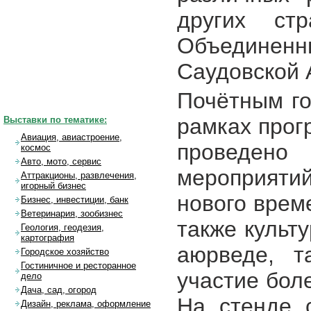
других стр
Объедине
Саудовской 
Почётным го
рамках прог
Выставки по тематике:
Авиация, авиастроение,
проведен
космос
Авто, мото, сервис
мероприят
Аттракционы, развлечения,
игорный бизнес
нового врем
Бизнес, инвестиции, банк
Ветеринария, зообизнес
также культ
Геология, геодезия,
картография
аюрведе, т
Городское хозяйство
Гостиничное и ресторанное
участие бол
дело
Дача, сад, огород
На стенде 
Дизайн, реклама, оформление