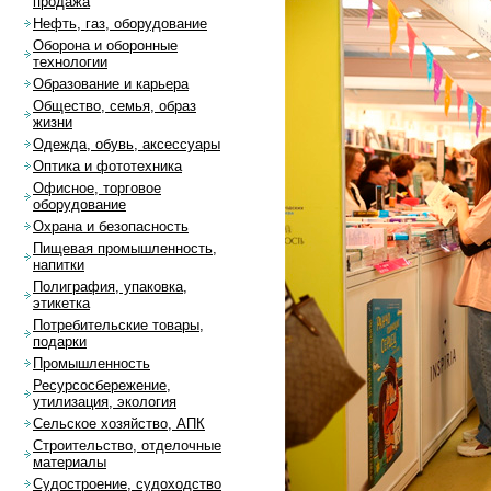
продажа
Нефть, газ, оборудование
Оборона и оборонные
технологии
Образование и карьера
Общество, семья, образ
жизни
Одежда, обувь, аксессуары
Оптика и фототехника
Офисное, торговое
оборудование
Охрана и безопасность
Пищевая промышленность,
напитки
Полиграфия, упаковка,
этикетка
Потребительские товары,
подарки
Промышленность
Ресурсосбережение,
утилизация, экология
Сельское хозяйство, АПК
Строительство, отделочные
материалы
Судостроение, судоходство