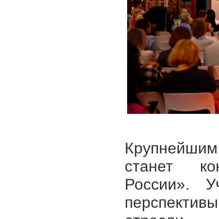
Крупнейши
станет к
России». У
перспектив