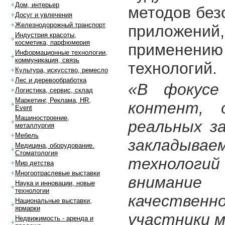
Дом, интерьер
методов без
Досуг и увлечения
Железнодорожный транспорт
приложений
Индустрия красоты,
косметика, парфюмерия
применению
Информационные технологии,
коммуникация, связь
технологий.
Культура, искусство, ремесло
Лес и деревообработка
«В фокусе
Логистика, сервис, склад
Маркетинг, Реклама, HR,
контент, 
Event
Машиностроение,
реальных за
металлургия
Мебель
закладывае
Медицина, оборудование.
Стоматология
технологий
Мир детства
Многоотраслевые выставки
внимание
Наука и инновации, новые
технологии
качестве
Национальные выставки,
ярмарки
участники м
Недвижимость - аренда и