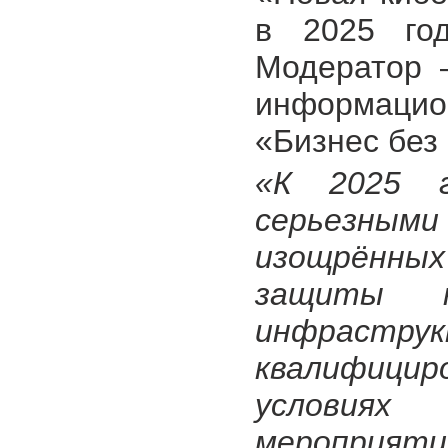
в 2025 го
Модератор 
информацион
«Бизнес без
«К 2025 г
серьезными 
изощрённы
защиты к
инфрас
квалифиц
условиях
мероприят