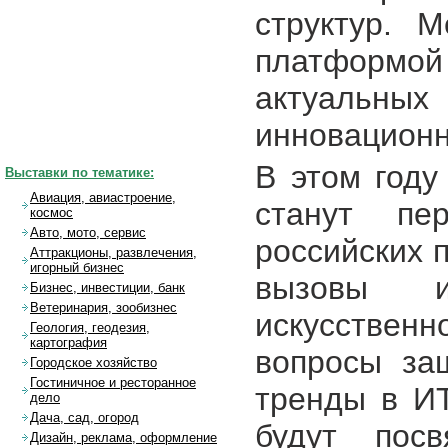
структур. 
платформой
актуальны
инновационн
В этом год
Выставки по тематике:
Авиация, авиастроение,
станут пер
космос
Авто, мото, сервис
российских 
Аттракционы, развлечения,
игорный бизнес
вызовы и
Бизнес, инвестиции, банк
Ветеринария, зообизнес
искусствен
Геология, геодезия,
картография
вопросы за
Городское хозяйство
Гостиничное и ресторанное
тренды в ИТ
дело
Дача, сад, огород
будут пос
Дизайн, реклама, оформление