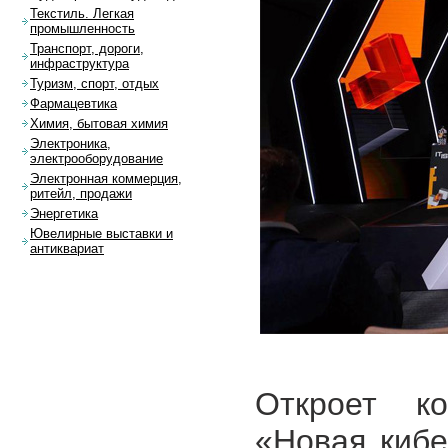
Текстиль. Легкая
промышленность
Транспорт, дороги,
инфраструктура
Туризм, спорт, отдых
Фармацевтика
Химия, бытовая химия
Электроника,
электрооборудование
Электронная коммерция,
ритейл, продажи
Энергетика
Ювелирные выставки и
антиквариат
Откроет к
«Новая кибе