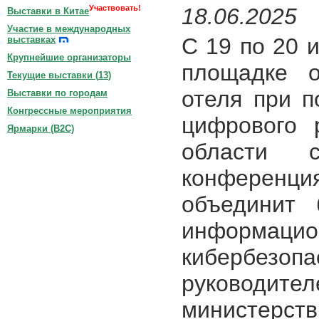
Участвовать!
18.06.2025
Выставки в Китае
Участие в международных
С 19 по 20 
выставках
Крупнейшие организаторы
площадке о
Текущие выставки (
13
)
отеля при п
Выставки по городам
Конгрессные мероприятия
цифрового 
Ярмарки (B2C)
области с
конферен
объединит 
информа
кибербез
руководите
министерс