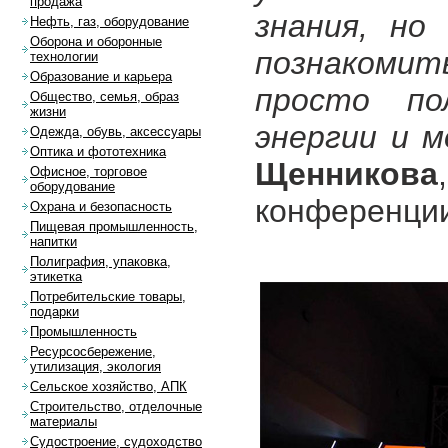
продажа
знания, но
Нефть, газ, оборудование
Оборона и оборонные
познакоми
технологии
Образование и карьера
просто по
Общество, семья, образ
жизни
энергии и 
Одежда, обувь, аксессуары
Оптика и фототехника
Щенникова
Офисное, торговое
оборудование
конференции
Охрана и безопасность
Пищевая промышленность,
напитки
Полиграфия, упаковка,
этикетка
Потребительские товары,
подарки
Промышленность
Ресурсосбережение,
утилизация, экология
Сельское хозяйство, АПК
Строительство, отделочные
материалы
Судостроение, судоходство