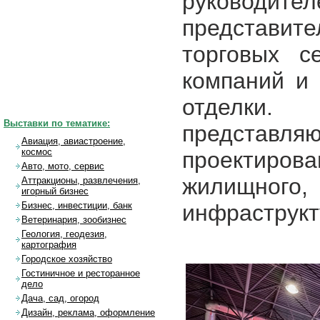
руководит
представи
торговых се
компаний и
отделки.
Выставки по тематике:
представля
Авиация, авиастроение,
космос
проектиро
Авто, мото, сервис
жилищно
Аттракционы, развлечения,
игорный бизнес
инфраструкт
Бизнес, инвестиции, банк
Ветеринария, зообизнес
Геология, геодезия,
картография
Городское хозяйство
Гостиничное и ресторанное
дело
Дача, сад, огород
Дизайн, реклама, оформление