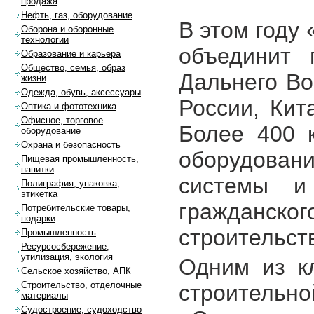
продажа
Нефть, газ, оборудование
В этом году
Оборона и оборонные
технологии
объединит 
Образование и карьера
Общество, семья, образ
Дальнего Во
жизни
Одежда, обувь, аксессуары
России, Кит
Оптика и фототехника
Офисное, торговое
Более 400 
оборудование
Охрана и безопасность
оборудован
Пищевая промышленность,
напитки
системы и
Полиграфия, упаковка,
этикетка
гражданс
Потребительские товары,
подарки
строительст
Промышленность
Ресурсосбережение,
утилизация, экология
Одним из к
Сельское хозяйство, АПК
Строительство, отделочные
строител
материалы
Судостроение, судоходство