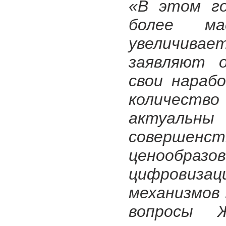
«В этом г
более ма
увеличива
заявляют 
свои нараб
количест
актуальн
совершенст
ценообразо
цифровиз
механизмов 
вопросы 