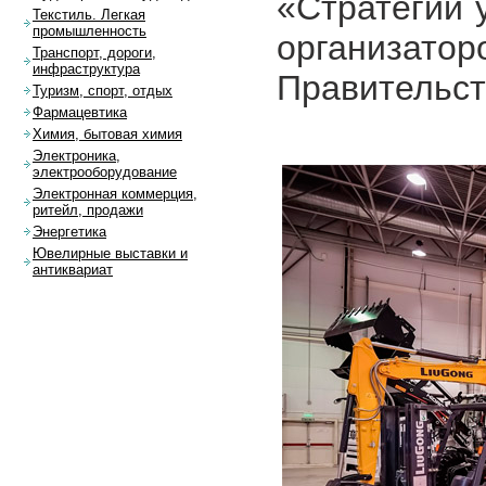
«Стратегии 
Текстиль. Легкая
промышленность
организа
Транспорт, дороги,
инфраструктура
Правительст
Туризм, спорт, отдых
Фармацевтика
Химия, бытовая химия
Электроника,
электрооборудование
Электронная коммерция,
ритейл, продажи
Энергетика
Ювелирные выставки и
антиквариат