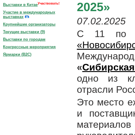
2025»
Участвовать!
Выставки в Китае
Участие в международных
выставках
07.02.2025
Крупнейшие организаторы
С 11 по
Текущие выставки (
9
)
Выставки по городам
«Новосибир
Конгрессные мероприятия
Междуна
Ярмарки (B2C)
«
Сибирская
одно из кл
отрасли Рос
Это место е
и поставщи
материалов 