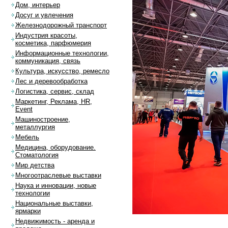
Дом, интерьер
Досуг и увлечения
Железнодорожный транспорт
Индустрия красоты,
косметика, парфюмерия
Информационные технологии,
коммуникация, связь
Культура, искусство, ремесло
Лес и деревообработка
Логистика, сервис, склад
Маркетинг, Реклама, HR,
Event
Машиностроение,
металлургия
Мебель
Медицина, оборудование.
Стоматология
Мир детства
Многоотраслевые выставки
Наука и инновации, новые
технологии
Национальные выставки,
ярмарки
Недвижимость - аренда и