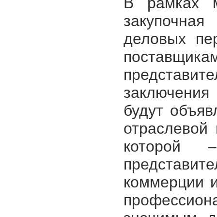
В рамках м
закупочна
деловых пе
поставщик
представ
заключения
будут объя
отраслевой 
которой 
представ
коммерции и
профессион