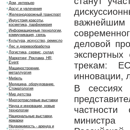
станут учас
Дом, интерьер
дискуссио
Досуг и увлечения
Железнодорожный транспорт
важнейши
Индустрия красоты,
косметика, парфюмерия
современн
Информационные технологии,
коммуникация, связь
Культура, искусство, ремесло
деловой пр
Лес и деревообработка
экспертных
Логистика, сервис, склад
Маркетинг, Реклама, HR,
трекам: EC
Event
Машиностроение,
металлургия
инновации, л
Мебель
Медицина, оборудование.
В сессиях 
Стоматология
Мир детства
представи
Многоотраслевые выставки
Наука и инновации, новые
частности 
технологии
Национальные выставки,
министра 
ярмарки
Недвижимость - аренда и