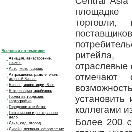
Central Asi
площадке 
торговли, 
поставщ
потребител
Выставки по тематике:
ритейла,
Авиация, авиастроение,
космос
отраслевые 
Авто, мото, сервис
отмечают о
Аттракционы, развлечения,
игорный бизнес
возможност
Бизнес, инвестиции, банк
Ветеринария, зообизнес
установить 
Геология, геодезия,
картография
коллегами из
Городское хозяйство
Гостиничное и ресторанное
дело
Более 200 с
Дача, сад, огород
Дизайн, реклама, оформление