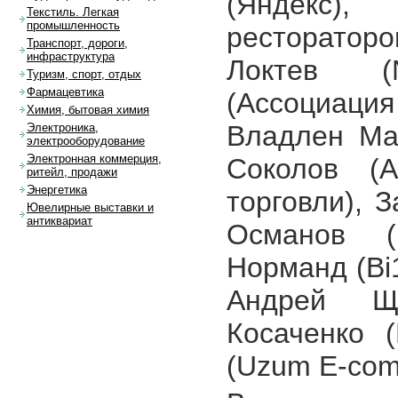
(Яндекс),
Текстиль. Легкая
промышленность
ресторатор
Транспорт, дороги,
инфраструктура
Локтев (
Туризм, спорт, отдых
Фармацевтика
(Ассоциаци
Химия, бытовая химия
Владлен Ма
Электроника,
электрооборудование
Электронная коммерция,
Соколов (А
ритейл, продажи
Энергетика
торговли), 
Ювелирные выставки и
антиквариат
Османов (
Норманд (Bi
Андрей Ще
Косаченко 
(Uzum E-com