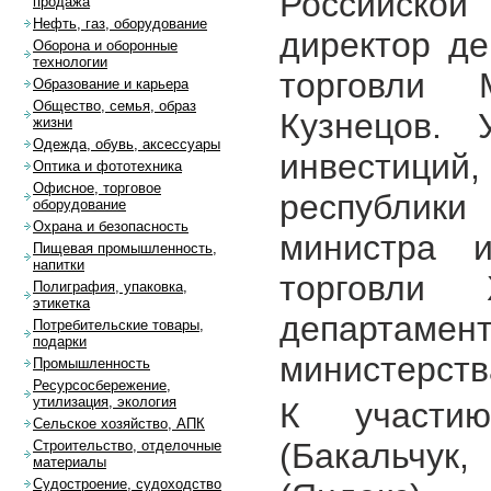
Российско
продажа
Нефть, газ, оборудование
директор де
Оборона и оборонные
технологии
торговли 
Образование и карьера
Общество, семья, образ
Кузнецов. 
жизни
Одежда, обувь, аксессуары
инвестиций
Оптика и фототехника
Офисное, торговое
республики
оборудование
Охрана и безопасность
министра и
Пищевая промышленность,
напитки
торговли 
Полиграфия, упаковка,
этикетка
департа
Потребительские товары,
подарки
министерств
Промышленность
Ресурсосбережение,
утилизация, экология
К участи
Сельское хозяйство, АПК
(Бакальчук,
Строительство, отделочные
материалы
Судостроение, судоходство