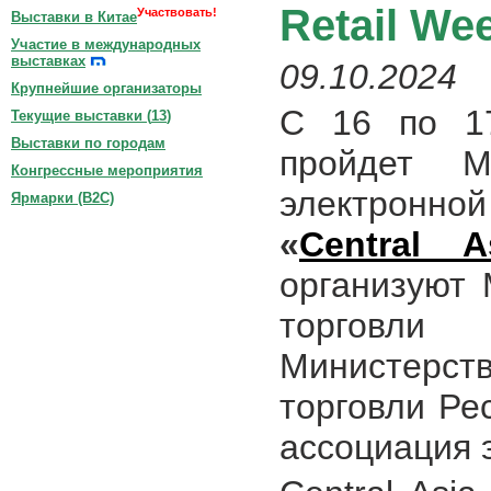
Retail We
Участвовать!
Выставки в Китае
Участие в международных
выставках
09.10.2024
Крупнейшие организаторы
С 16 по 1
Текущие выставки (
13
)
Выставки по городам
пройдет М
Конгрессные мероприятия
электронно
Ярмарки (B2C)
«
Central 
организуют
торговли
Министерств
торговли Ре
ассоциация 