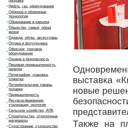
продажа
Нефть, газ, оборудование
Оборона и оборонные
технологии
Образование и карьера
Общество, семья, образ
жизни
Одежда, обувь, аксессуары
Оптика и фототехника
Офисное, торговое
оборудование
Охрана и безопасность
Пищевая промышленность,
Одновремен
напитки
Полиграфия, упаковка,
выставка «К
этикетка
Потребительские товары,
новые реше
подарки
Промышленность
безопаснос
Ресурсосбережение,
утилизация, экология
представите
Сельское хозяйство, АПК
Строительство, отделочные
материалы
Также на п
Судостроение, судоходство