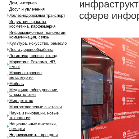
инфраструкт
Дом, интерьер
Досуг и увлечения
сфере инфор
Железнодорожный транспорт
Индустрия красоты,
косметика, парфюмерия
Информационные технологии,
коммуникация, связь
Культура, искусство, ремесло
Лес и деревообработка
Логистика, сервис, склад
Маркетинг, Реклама, HR,
Event
Машиностроение,
металлургия
Мебель
Медицина, оборудование.
Стоматология
Мир детства
Многоотраслевые выставки
Наука и инновации, новые
технологии
Национальные выставки,
ярмарки
Недвижимость - аренда и