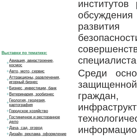
институтов
обсуждени
развития
безопасност
совершенств
Выставки по тематике:
специалиста
Авиация, авиастроение,
космос
Среди осн
Авто, мото, сервис
Аттракционы, развлечения,
защищенно
игорный бизнес
Бизнес, инвестиции, банк
граждан,
Ветеринария, зообизнес
Геология, геодезия,
инфраструк
картография
Городское хозяйство
техноло
Гостиничное и ресторанное
дело
информацио
Дача, сад, огород
Дизайн, реклама, оформление