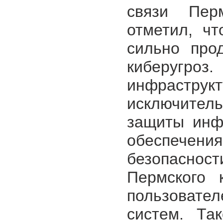
связи Пер
отметил, чт
сильно про
киберуг
инфрастру
исключите
защиты инф
обеспечени
безопасно
Пермского 
пользоват
систем. Та