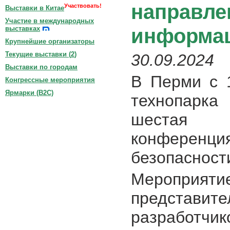
направле
Участвовать!
Выставки в Китае
Участие в международных
информац
выставках
Крупнейшие организаторы
Текущие выставки (
2
)
30.09.2024
Выставки по городам
В Перми с 1
Конгрессные мероприятия
Ярмарки (B2C)
технопарка 
шестая 
конфере
безопаснос
Мероприяти
представ
разработчи