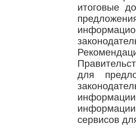
итоговые д
предложе
информац
законода
Рекомендац
Правительс
для предл
законода
информации,
информац
сервисов дл