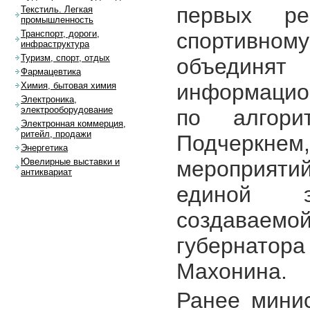
первых ре
Текстиль. Легкая
промышленность
спортивн
Транспорт, дороги,
инфраструктура
Туризм, спорт, отдых
объедин
Фармацевтика
информацио
Химия, бытовая химия
Электроника,
электрооборудование
по алгорит
Электронная коммерция,
ритейл, продажи
Подчеркнем,
Энергетика
мероприятий
Ювелирные выставки и
антиквариат
единой эк
создаваем
губернато
Махонина.
Ранее мини