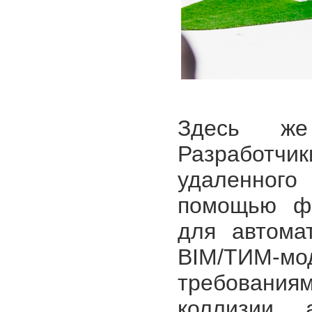
Здесь же 
Разработчик
удаленног
помощью фо
для автома
BIM/ТИМ-
требовани
коллизии, 