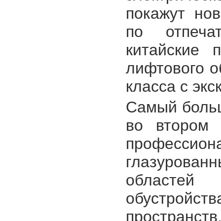
покажут нов
по отпеча
китайские 
лифтового о
класса с эк
Самый больш
во втором 
професси
глазурован
областей 
обустройст
пространств