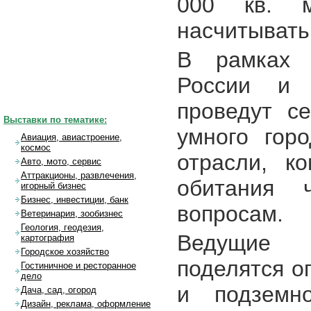
000 кв. м
насчитывать
В рамках 
России и 
проведут с
Выставки по тематике:
умного гор
Авиация, авиастроение,
космос
отрасли, к
Авто, мото, сервис
Аттракционы, развлечения,
обитания 
игорный бизнес
Бизнес, инвестиции, банк
вопросам.
Ветеринария, зообизнес
Геология, геодезия,
Ведущие 
картография
Городское хозяйство
поделятся о
Гостиничное и ресторанное
дело
и подземно
Дача, сад, огород
Дизайн, реклама, оформление