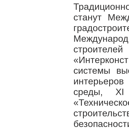
Традицион
станут Меж
градостроит
Междунаро
строителе
«Интеркон
системы вы
интерьеров
среды, XI
«Технич
строитель
безопасност