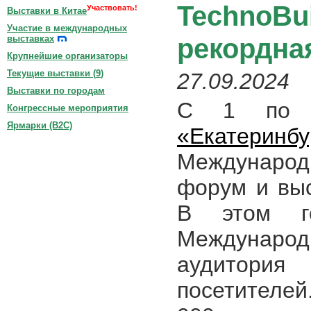
TechnoBu
Участвовать!
Выставки в Китае
Участие в международных
рекордна
выставках
Крупнейшие организаторы
Текущие выставки (
9
)
27.09.2024
Выставки по городам
С 1 по 
Конгрессные мероприятия
Ярмарки (B2C)
«Екатеринбу
Междунар
форум и вы
В этом г
Международ
аудитория
посетителей