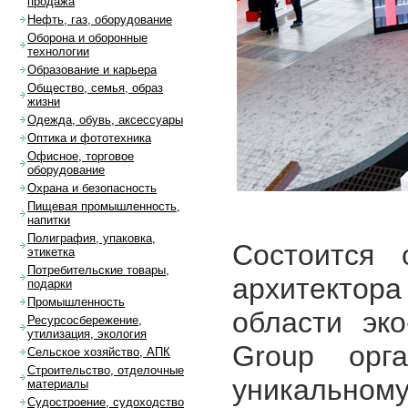
продажа
Нефть, газ, оборудование
Оборона и оборонные
технологии
Образование и карьера
Общество, семья, образ
жизни
Одежда, обувь, аксессуары
Оптика и фототехника
Офисное, торговое
оборудование
Охрана и безопасность
Пищевая промышленность,
напитки
Полиграфия, упаковка,
Состоится 
этикетка
Потребительские товары,
архитекто
подарки
Промышленность
области эко
Ресурсосбережение,
утилизация, экология
Group орг
Сельское хозяйство, АПК
Строительство, отделочные
уникально
материалы
Судостроение, судоходство