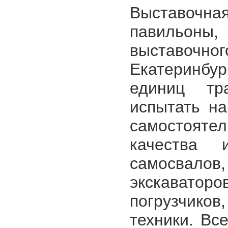
Выставочн
павильоны,
выставочно
Екатеринбур
единиц тр
испытать на
самостоят
качества 
самосвало
экскаватор
погрузчико
техники. Вс