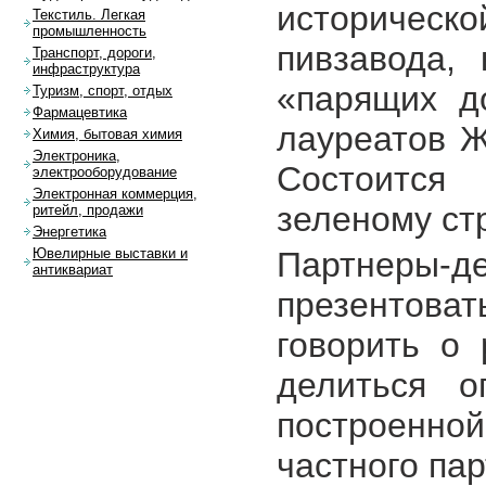
историчес
Текстиль. Легкая
промышленность
пивзавода, 
Транспорт, дороги,
инфраструктура
«парящих д
Туризм, спорт, отдых
Фармацевтика
лауреатов Ж
Химия, бытовая химия
Электроника,
Состоится
электрооборудование
Электронная коммерция,
зеленому ст
ритейл, продажи
Энергетика
Партнер
Ювелирные выставки и
антиквариат
презентоват
говорить о
делиться о
построенн
частного пар