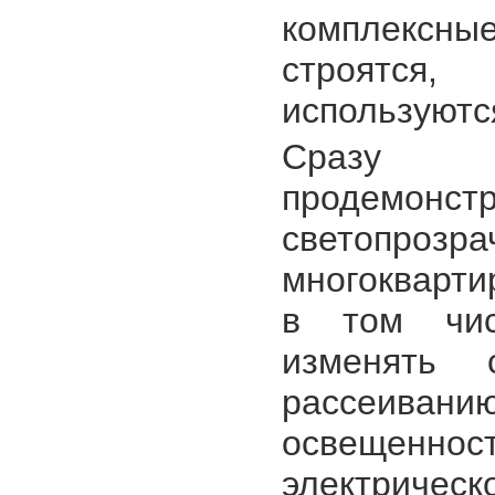
комплексные
строятся
используютс
Сразу не
продемон
светопро
многокварти
в том чис
изменять 
рассеиван
освещенно
электричес