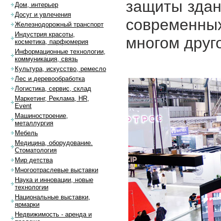
защиты здан
Дом, интерьер
Досуг и увлечения
современных
Железнодорожный транспорт
Индустрия красоты,
многом друг
косметика, парфюмерия
Информационные технологии,
коммуникация, связь
Культура, искусство, ремесло
Лес и деревообработка
Логистика, сервис, склад
Маркетинг, Реклама, HR,
Event
Машиностроение,
металлургия
Мебель
Медицина, оборудование.
Стоматология
Мир детства
Многоотраслевые выставки
Наука и инновации, новые
технологии
Национальные выставки,
ярмарки
Недвижимость - аренда и