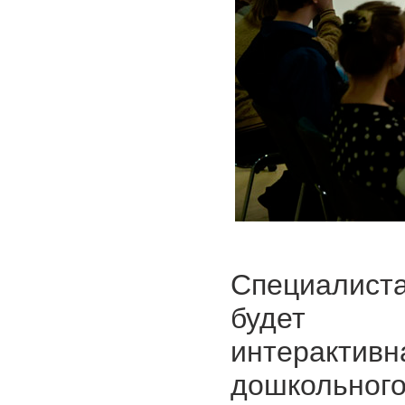
Специалис
будет п
интеракти
дошкольного