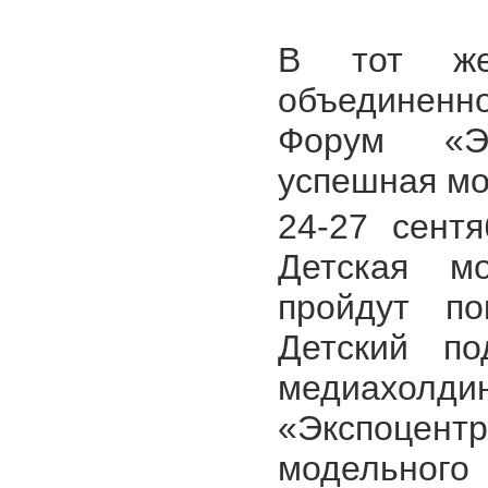
В тот же
объединенно
Форум «Э
успешная мо
24-27 сент
Детская мо
пройдут по
Детский по
медиахол
«Экспоце
модельного