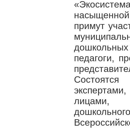
«Экосисте
насыщенно
примут учас
муниципал
дошкольных
педагоги, п
представит
Состоятс
экспертам
лицами,
дошкольн
Всероссийс