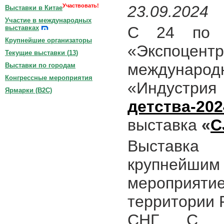
Участвовать!
23.09.2024
Выставки в Китае
Участие в международных
С 24 по 
выставках
Крупнейшие организаторы
«Экспоце
Текущие выставки (
13
)
междуна
Выставки по городам
Конгрессные мероприятия
«Индустр
Ярмарки (B2C)
детства-202
выставка
«
C
Выставка
крупнейш
мероприятие
территории 
СНГ. С 1