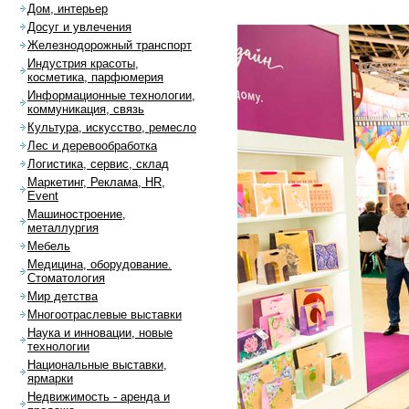
Дом, интерьер
Досуг и увлечения
Железнодорожный транспорт
Индустрия красоты,
косметика, парфюмерия
Информационные технологии,
коммуникация, связь
Культура, искусство, ремесло
Лес и деревообработка
Логистика, сервис, склад
Маркетинг, Реклама, HR,
Event
Машиностроение,
металлургия
Мебель
Медицина, оборудование.
Стоматология
Мир детства
Многоотраслевые выставки
Наука и инновации, новые
технологии
Национальные выставки,
ярмарки
Недвижимость - аренда и