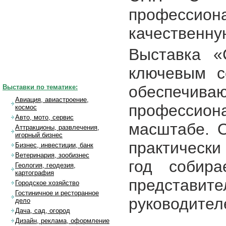
профессиона
качественну
Выставка «
ключевым с
обеспеч
Выставки по тематике:
Авиация, авиастроение,
профессион
космос
Авто, мото, сервис
масштабе. 
Аттракционы, развлечения,
игорный бизнес
практически
Бизнес, инвестиции, банк
Ветеринария, зообизнес
год собира
Геология, геодезия,
картография
представ
Городское хозяйство
Гостиничное и ресторанное
руководител
дело
Дача, сад, огород
Дизайн, реклама, оформление