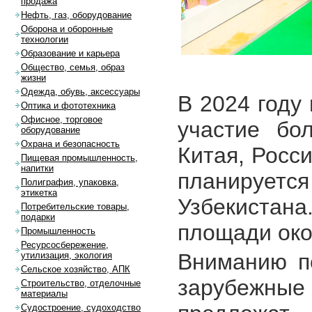
продажа
Нефть, газ, оборудование
Оборона и оборонные
технологии
Образование и карьера
Общество, семья, образ
жизни
Одежда, обувь, аксессуары
В 2024 году
Оптика и фототехника
Офисное, торговое
участие бо
оборудование
Охрана и безопасность
Китая, Росс
Пищевая промышленность,
напитки
планирует
Полиграфия, упаковка,
этикетка
Узбекистан
Потребительские товары,
подарки
площади окол
Промышленность
Ресурсосбережение,
Вниманию п
утилизация, экология
Сельское хозяйство, АПК
зарубежны
Строительство, отделочные
материалы
Судостроение, судоходство