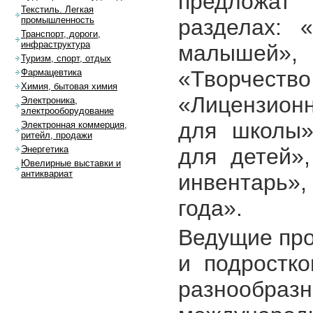
предложа
Текстиль. Легкая
разделах: 
промышленность
Транспорт, дороги,
инфраструктура
малышей»
Туризм, спорт, отдых
«Творчество
Фармацевтика
Химия, бытовая химия
«Лицензионн
Электроника,
электрооборудование
для школы»
Электронная коммерция,
ритейл, продажи
для детей»
Энергетика
Ювелирные выставки и
антиквариат
инвентарь»
года».
Ведущие про
и подростк
разнообр