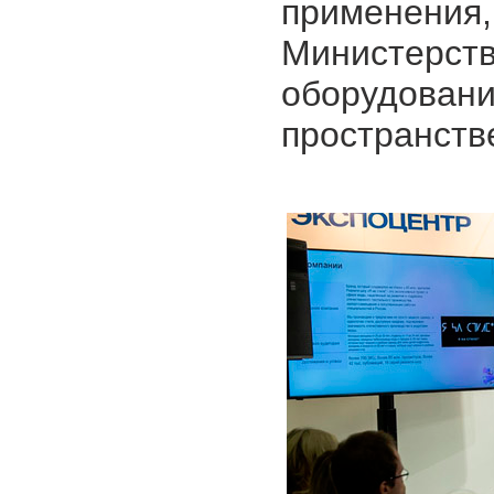
примене
Министерс
оборудо
пространств