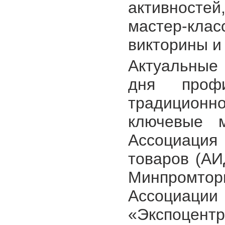
активносте
мастер-кла
викторины и
Актуальные 
дня профи
традиционн
ключевые м
Ассоциация
товаров (АИ
Минпромтор
Ассоциаци
«Экспоцент