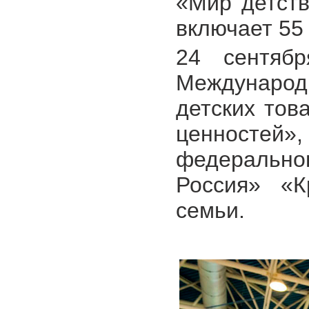
«Мир детств
включает 55
24 сентябр
Международ
детских тов
ценностей
федеральн
Россия» «К
семьи.