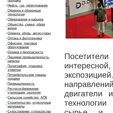
продажа
Нефть, газ, оборудование
Оборона и оборонные
технологии
Образование и карьера
Общество, семья, образ
жизни
Одежда, обувь, аксессуары
Оптика и фототехника
Офисное, торговое
оборудование
Охрана и безопасность
Посетите
Пищевая промышленность,
напитки
интересн
Полиграфия, упаковка,
этикетка
экспозиц
Потребительские товары,
подарки
направлен
Промышленность
Ресурсосбережение,
двигатели 
утилизация, экология
Сельское хозяйство, АПК
технологии
Строительство, отделочные
материалы
сырье и м
Судостроение, судоходство