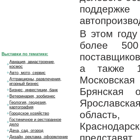
поддержк
автопроизво
В этом году
более 500
поставщиков
Выставки по тематике:
Авиация, авиастроение,
а также 1
космос
Авто, мото, сервис
Московская
Аттракционы, развлечения,
игорный бизнес
Брянская о
Бизнес, инвестиции, банк
Ветеринария, зообизнес
Ярославск
Геология, геодезия,
картография
область,
Городское хозяйство
Гостиничное и ресторанное
Краснодар
дело
Дача, сад, огород
представя
Дизайн, реклама, оформление