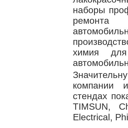
наборы про
ремонта 
автомобиль
производс
химия для
автомобильн
Значитель
компании и
стендах пок
TIMSUN, Ch
Electrical, P