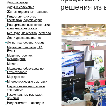
Дом, интерьер
решения из 
Досуг и увлечения
Железнодорожный транспорт
Индустрия красоты,
косметика, парфюмерия
Информационные технологии,
коммуникация, связь
Культура, искусство, ремесло
Лес и деревообработка
Логистика, сервис, склад
Маркетинг, Реклама, HR,
Event
Машиностроение,
металлургия
Мебель
Медицина, оборудование.
Стоматология
Мир детства
Многоотраслевые выставки
Наука и инновации, новые
технологии
Национальные выставки,
ярмарки
Недвижимость - аренда и