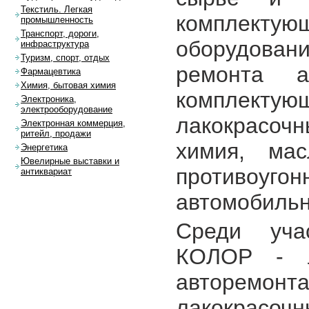
Текстиль. Легкая
комплектующ
промышленность
Транспорт, дороги,
оборудован
инфраструктура
Туризм, спорт, отдых
ремонта а
Фармацевтика
Химия, бытовая химия
комплектую
Электроника,
электрооборудование
лакокрасоч
Электронная коммерция,
ритейл, продажи
химия, мас
Энергетика
Ювелирные выставки и
противо
антиквариат
автомобильн
Среди уча
КОЛОР - л
авторемонта
лакокрасо