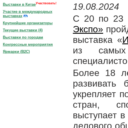
Участвовать!
19.08.2024
Выставки в Китае
Участие в международных
С 20 по 23
выставках
Крупнейшие организаторы
Экспо»
прой
Текущие выставки (
4
)
выставка «
И
Выставки по городам
Конгрессные мероприятия
из самых
Ярмарки (B2C)
специалисто
Более 18 л
развивать 
укрепляет п
стран, сп
выступает в
делового об