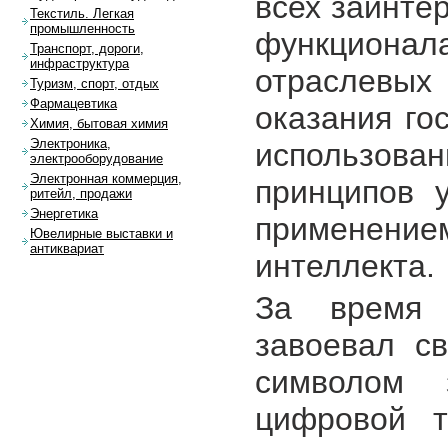
всех заинте
Текстиль. Легкая
промышленность
функциона
Транспорт, дороги,
инфраструктура
отраслевы
Туризм, спорт, отдых
Фармацевтика
оказания го
Химия, бытовая химия
Электроника,
использо
электрооборудование
Электронная коммерция,
принципов 
ритейл, продажи
Энергетика
применение
Ювелирные выставки и
антиквариат
интеллекта.
За время 
завоевал с
символом 
цифровой т