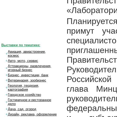
Правительс
«Лаборатор
Планируется
примут уча
специали
Выставки по тематике:
приглашенн
Авиация, авиастроение,
космос
Правитель
Авто, мото, сервис
Аттракционы, развлечения,
Руководит
игорный бизнес
Бизнес, инвестиции, банк
Российской
Ветеринария, зообизнес
Геология, геодезия,
глава Мин
картография
Городское хозяйство
руководит
Гостиничное и ресторанное
дело
федеральных
Дача, сад, огород
Дизайн, реклама, оформление