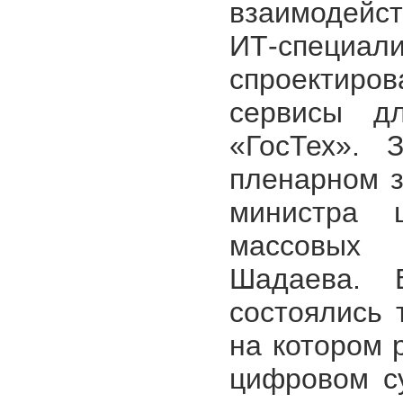
взаимодейст
ИТ-специ
спроектир
сервисы д
«ГосТех». 
пленарном з
министра 
массовых
Шадаева. 
состоялись 
на котором 
цифровом су