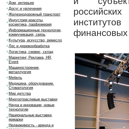
и субъек
Дом, интерьер
российских
Досуг и увлечения
Железнодорожный транспорт
институто
Индустрия красоты,
косметика, парфюмерия
финансовых 
Информационные технологии,
коммуникация, связь
Культура, искусство, ремесло
Лес и деревообработка
Логистика, сервис, склад
Маркетинг, Реклама, HR,
Event
Машиностроение,
металлургия
Мебель
Медицина, оборудование.
Стоматология
Мир детства
Многоотраслевые выставки
Наука и инновации, новые
технологии
Национальные выставки,
ярмарки
Недвижимость - аренда и