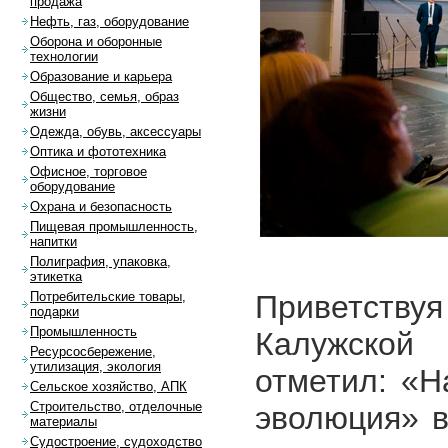
продажа
Нефть, газ, оборудование
Оборона и оборонные
технологии
Образование и карьера
Общество, семья, образ
жизни
Одежда, обувь, аксессуары
Оптика и фототехника
Офисное, торговое
оборудование
Охрана и безопасность
Пищевая промышленность,
напитки
Полиграфия, упаковка,
этикетка
Приветствуя
Потребительские товары,
подарки
Промышленность
Калужско
Ресурсосбережение,
утилизация, экология
отметил: «
Сельское хозяйство, АПК
Строительство, отделочные
эволюция» в
материалы
Судостроение, судоходство