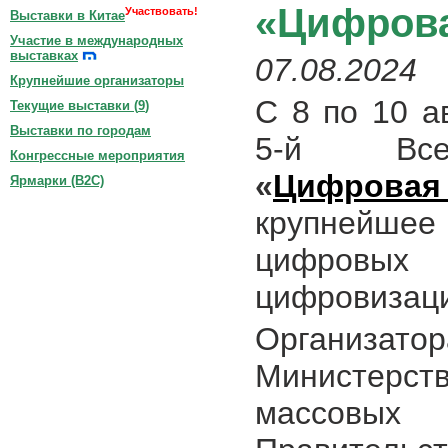
«Цифрова
Участвовать!
Выставки в Китае
Участие в международных
выставках
07.08.2024
Крупнейшие организаторы
С 8 по 10 а
Текущие выставки (
9
)
Выставки по городам
5-й Все
Конгрессные мероприятия
«
Цифровая
Ярмарки (B2C)
крупнейшее
цифровых
цифровизаци
Организат
Министерст
массовы