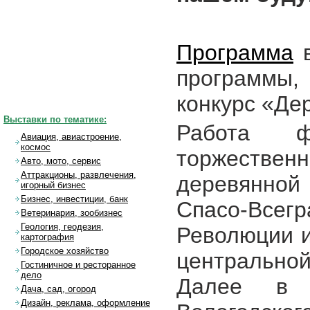
Программа
в
программы,
конкурс «Дер
Выставки по тематике:
Работа 
Авиация, авиастроение,
космос
торжестве
Авто, мото, сервис
Аттракционы, развлечения,
деревянной
игорный бизнес
Бизнес, инвестиции, банк
Спасо-Все
Ветеринария, зообизнес
Геология, геодезия,
Революции и
картография
Городское хозяйство
центрально
Гостиничное и ресторанное
дело
Далее в 
Дача, сад, огород
Дизайн, реклама, оформление