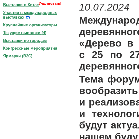
Участвовать!
10.07.2024
Выставки в Китае
Участие в международных
Междун
выставках
Крупнейшие организаторы
деревянн
Текущие выставки (
4
)
«Дерево в 
Выставки по городам
Конгрессные мероприятия
с 25 по 2
Ярмарки (B2C)
деревянного
Тема форум
вообразить
и реализов
и технолог
будут акту
нашем буду