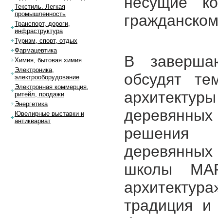
несущие к
Текстиль. Легкая
промышленность
гражданском
Транспорт, дороги,
инфраструктура
Туризм, спорт, отдых
Фармацевтика
В заверша
Химия, бытовая химия
Электроника,
обсудят те
электрооборудование
Электронная коммерция,
архитектур
ритейл, продажи
Энергетика
деревянных 
Ювелирные выставки и
антиквариат
решения 
деревянных 
школы МАР
архитектур
традиция и