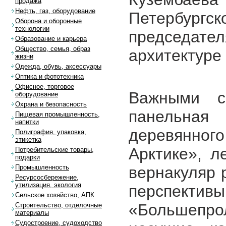
продажа
Нефть, газ, оборудование
Петербург
Оборона и оборонные
технологии
председа
Образование и карьера
Общество, семья, образ
архитектуре
жизни
Одежда, обувь, аксессуары
Оптика и фототехника
Офисное, торговое
Важными с
оборудование
Охрана и безопасность
панельна
Пищевая промышленность,
напитки
деревянног
Полиграфия, упаковка,
этикетка
Арктике», л
Потребительские товары,
подарки
вернакуляр 
Промышленность
Ресурсосбережение,
утилизация, экология
перспект
Сельское хозяйство, АПК
«Большепр
Строительство, отделочные
материалы
Судостроение, судоходство