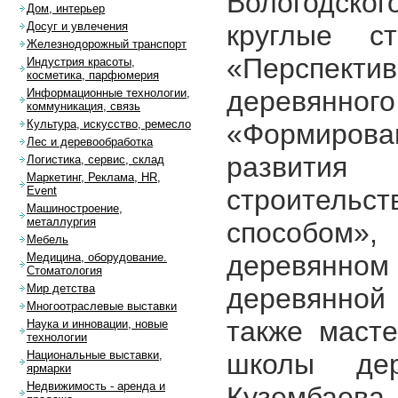
Вологодског
Дом, интерьер
круглые с
Досуг и увлечения
Железнодорожный транспорт
«Перспекти
Индустрия красоты,
косметика, парфюмерия
деревянно
Информационные технологии,
коммуникация, связь
Культура, искусство, ремесло
«Формиров
Лес и деревообработка
развития 
Логистика, сервис, склад
Маркетинг, Реклама, HR,
строительст
Event
Машиностроение,
металлургия
способом»
Мебель
деревянном
Медицина, оборудование.
Стоматология
Мир детства
деревянной 
Многоотраслевые выставки
также масте
Наука и инновации, новые
технологии
школы дер
Национальные выставки,
ярмарки
Недвижимость - аренда и
Кузембаев