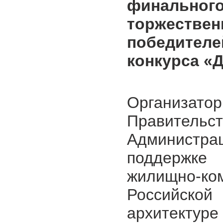
финально
торжестве
победите
конкурса «Д
Организато
Правитель
Админист
поддержке 
жилищно-
Российск
архитектур