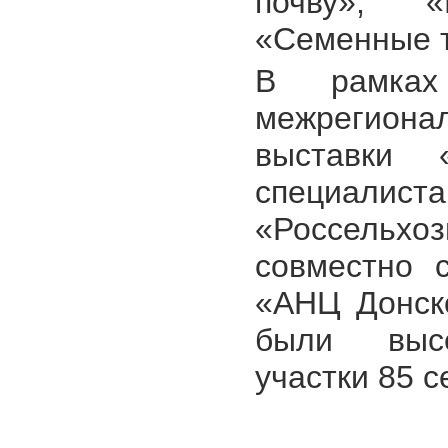
почву», «Г
«Семенные т
В рамках
межрегио
выставки 
специал
«Россельхо
совместно 
«АНЦ Донск
были высе
участки 85 