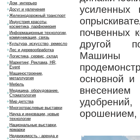
Дом, интерьер
усиленных 
Досуг и увлечения
Железнодорожный транспорт
опрыскиват
Индустрия красоты,
косметика, парфюмерия
почвенных к
Информационные технологии,
коммуникация, связь
другой по
Культура, искусство, ремесло
Лес и деревообработка
Машины 
Логистика, сервис, склад
Маркетинг, Реклама, HR,
продемонс
Event
Машиностроение,
основной и 
металлургия
Мебель
внесением
Медицина, оборудование.
Стоматология
удобрений,
Мир детства
Многоотраслевые выставки
орошением, 
Наука и инновации, новые
технологии
Национальные выставки,
ярмарки
Недвижимость - аренда и