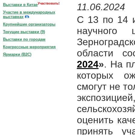
Участвовать!
11.06.2024
Выставки в Китае
Участие в международных
С 13 по 14 
выставках
Крупнейшие организаторы
научного 
Текущие выставки (
9
)
Зерноградс
Выставки по городам
Конгрессные мероприятия
области с
Ярмарки (B2C)
2024
»
. На п
которых ож
смогут не т
экспози
сельскохоз
оценить кач
принять уч