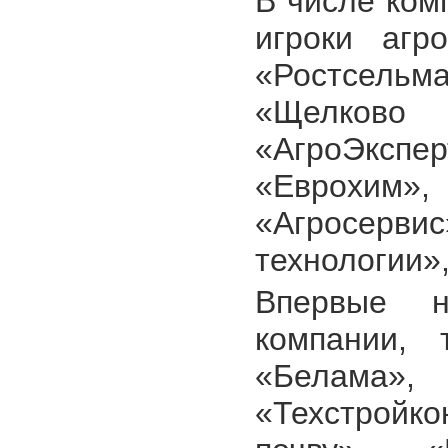
В числе ком
игроки агр
«Ростсельм
«Щелково
«АгроЭксп
«Еврохим»,
«Агросер
технологии»
Впервые н
компании, 
«Белама»,
«Техстройко