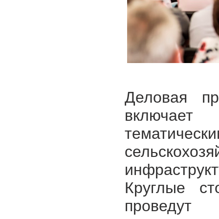
Деловая пр
включает
тематическ
сельскохозя
инфрастру
Круглые ст
проведут 