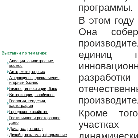
программы.
В этом году
Она собе
производит
единиц т
Выставки по тематике:
Авиация, авиастроение,
инноваци
космос
Авто, мото, сервис
разработ
Аттракционы, развлечения,
игорный бизнес
отечест
Бизнес, инвестиции, банк
Ветеринария, зообизнес
производите
Геология, геодезия,
картография
Кроме тог
Городское хозяйство
Гостиничное и ресторанное
участках
дело
Дача, сад, огород
динамическ
Дизайн, реклама, оформление