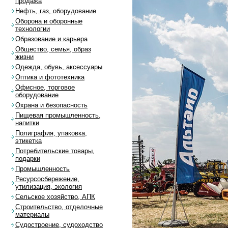
продажа
Нефть, газ, оборудование
Оборона и оборонные
технологии
Образование и карьера
Общество, семья, образ
жизни
Одежда, обувь, аксессуары
Оптика и фототехника
Офисное, торговое
оборудование
Охрана и безопасность
Пищевая промышленность,
напитки
Полиграфия, упаковка,
этикетка
Потребительские товары,
подарки
Промышленность
Ресурсосбережение,
утилизация, экология
Сельское хозяйство, АПК
Строительство, отделочные
материалы
Судостроение, судоходство