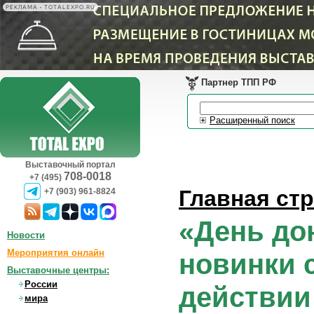
РЕКЛАМА • TOTALEXPO.RU
Партнер ТПП РФ
Расширенный поиск
Выставочный портал
708-0018
+7 (495)
Главная ст
+7 (903) 961-8824
«День дон
Новости
Мероприятия онлайн
новинки 
Выставочные центры:
России
действии
мира