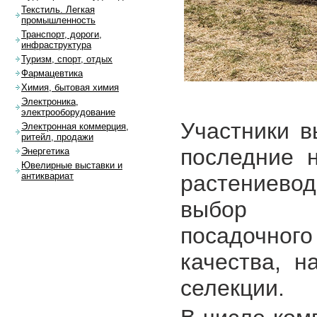
Текстиль. Легкая
промышленность
Транспорт, дороги,
инфраструктура
Туризм, спорт, отдых
Фармацевтика
Химия, бытовая химия
Электроника,
электрооборудование
Участники в
Электронная коммерция,
ритейл, продажи
последние 
Энергетика
Ювелирные выставки и
растениевод
антиквариат
выбор аг
посадочног
качества, н
селекции.