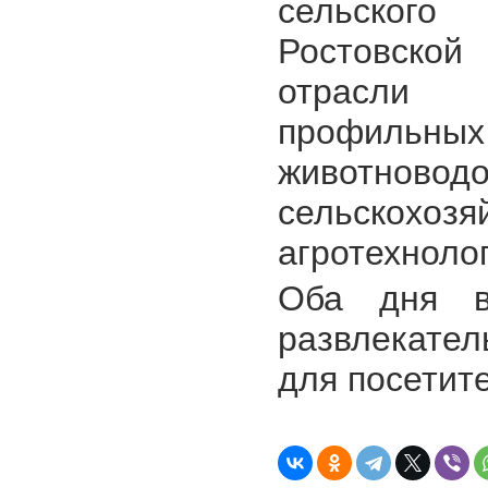
сельского
Ростовско
отрасли д
профильны
животновод
сельскохоз
агротехноло
Оба дня вы
развлекате
для посетит