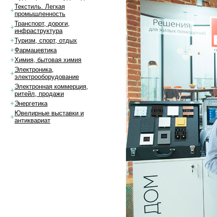
Текстиль. Легкая
промышленность
Транспорт, дороги,
инфраструктура
Туризм, спорт, отдых
Фармацевтика
Химия, бытовая химия
Электроника,
электрооборудование
Электронная коммерция,
ритейл, продажи
Энергетика
Ювелирные выставки и
антиквариат