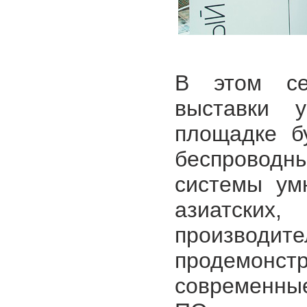
В этом се
выставки 
площадке б
беспровод
системы ум
азиатских
произв
продемонст
современные