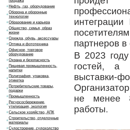
пройдет
продажа
Нефть, газ, оборудование
профессиона
Оборона и оборонные
технологии
интеграции 
Образование и карьера
Общество, семья, образ
посетителя
жизни
Одежда, обувь, аксессуары
партнеров в
Оптика и фототехника
Офисное, торговое
В 2023 год
оборудование
Охрана и безопасность
гостей, а
Пищевая промышленность,
напитки
выставки-ф
Полиграфия, упаковка,
этикетка
Организатор
Потребительские товары,
подарки
не менее 
Промышленность
Ресурсосбережение,
работы.
утилизация, экология
Сельское хозяйство, АПК
Строительство, отделочные
материалы
Судостроение, судоходство