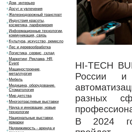
Дом, интерьер
Досуг и увлечения
Железнодорожный транспорт
Индустрия красоты,
косметика, парфюмерия
Информационные технологии,
коммуникация, связь
Культура, искусство, ремесло
Лес и деревообработка
Логистика, сервис, склад
Маркетинг, Реклама, HR,
HI-TECH BU
Event
Машиностроение,
России 
металлургия
Мебель
автоматиза
Медицина, оборудование.
Стоматология
разных с
Мир детства
Многоотраслевые выставки
профессиона
Наука и инновации, новые
технологии
Национальные выставки,
В 2024 го
ярмарки
Недвижимость - аренда и