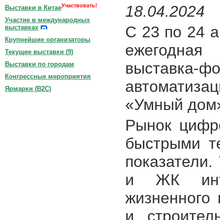
Участвовать!
18.04.2024
Выставки в Китае
Участие в международных
С 23 по 24 
выставках
Крупнейшие организаторы
ежегодна
Текущие выставки (
9
)
выставка
Выставки по городам
Конгрессные мероприятия
автоматиза
Ярмарки (B2C)
«Умный дом
Рынок цифр
быстрыми т
показатели.
и ЖК инт
жизненного 
и строител