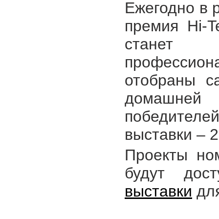
Ежегодно в 
премия Hi-T
станет 
профессио
отобраны с
домашней 
победителей
выставки – 2
Проекты но
будут до
выставки
для