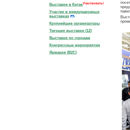
посе
Участвовать!
Выставки в Китае
пред
пави
Участие в международных
выставках
Выст
пром
Крупнейшие организаторы
Текущие выставки (
12
)
Выставки по городам
Конгрессные мероприятия
Ярмарки (B2C)