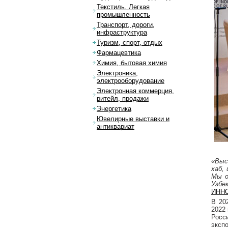
Текстиль. Легкая
промышленность
Транспорт, дороги,
инфраструктура
Туризм, спорт, отдых
Фармацевтика
Химия, бытовая химия
Электроника,
электрооборудование
Электронная коммерция,
ритейл, продажи
Энергетика
Ювелирные выставки и
антиквариат
«Выс
хаб,
Мы о
Узбе
ИНН
В 20
2022
Росс
эксп