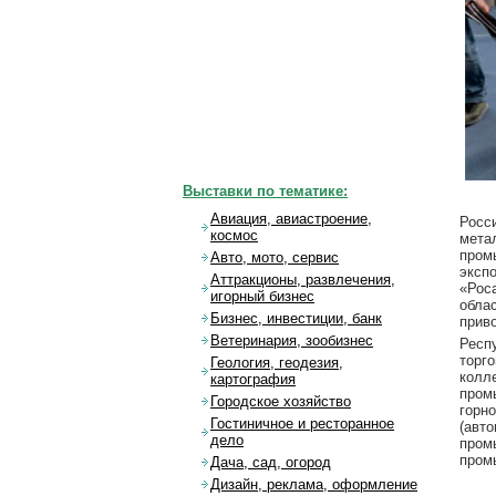
Выставки по тематике:
Авиация, авиастроение,
Росс
космос
мета
пром
Авто, мото, сервис
эксп
Аттракционы, развлечения,
«Рос
игорный бизнес
обла
Бизнес, инвестиции, банк
прив
Ветеринария, зообизнес
Респ
торг
Геология, геодезия,
колл
картография
пром
Городское хозяйство
горн
Гостиничное и ресторанное
(авт
дело
пром
пром
Дача, сад, огород
Дизайн, реклама, оформление