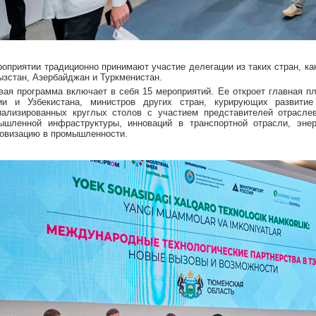
роприятии традиционно принимают участие делегации из таких стран, ка
ызстан, Азербайджан и Туркменистан.
вая программа включает в себя 15 мероприятий. Ее откроет главная п
ии и Узбекистана, министров других стран, курирующих развити
иализированных круглых столов с участием представителей отрасле
ышленной инфраструктуры, инноваций в транспортной отрасли, энер
овизацию в промышленности.