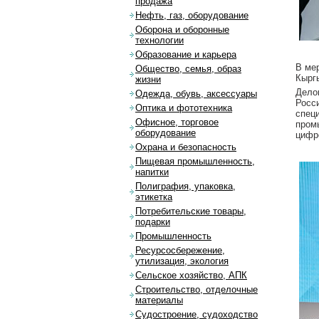
продажа
Нефть, газ, оборудование
Оборона и оборонные
технологии
Образование и карьера
В ме
Общество, семья, образ
Кырг
жизни
Дело
Одежда, обувь, аксессуары
Росс
Оптика и фототехника
спец
Офисное, торговое
пром
оборудование
цифр
Охрана и безопасность
Пищевая промышленность,
напитки
Полиграфия, упаковка,
этикетка
Потребительские товары,
подарки
Промышленность
Ресурсосбережение,
утилизация, экология
Сельское хозяйство, АПК
Строительство, отделочные
материалы
Судостроение, судоходство