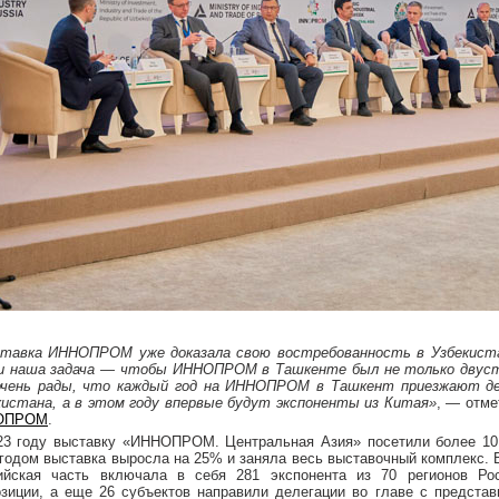
тавка ИННОПРОМ уже доказала свою востребованность в Узбекист
 и наша задача — чтобы ИННОПРОМ в Ташкенте был не только двуст
чень рады, что каждый год на ИННОПРОМ в Ташкент приезжают дел
кистана, а в этом году впервые будут экспоненты из Китая»
, — отме
ОПРОМ
.
23 году выставку «ИННОПРОМ. Центральная Азия» посетили более 10 
 годом выставка выросла на 25% и заняла весь выставочный комплекс. В
ийская часть включала в себя 281 экспонента из 70 регионов Рос
озиции, а еще 26 субъектов направили делегации во главе с представ