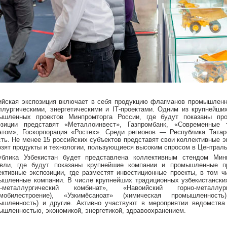
ийская экспозиция включает в себя продукцию флагманов промышлен
ллургическими, энергетическими и IТ-проектами. Одним из крупнейши
ышленных проектов Минпромторга России, где будут показаны п
озиции представят «Металлоинвест», Газпромбанк, «Современные т
атом», Госкорпорация «Ростех». Среди регионов — Республика Татар
сть. Не менее 15 российских субъектов представят свои коллективные э
озят продукты и технологии, пользующиеся высоким спросом в Централь
ублика Узбекистан будет представлена коллективным стендом Мин
овли, где будут показаны крупнейшие компании и промышленные п
ективные экспозиции, где разместят инвестиционные проекты, в том ч
ышленные компании. В числе крупнейших традиционных узбекистански
о-металлургический комбинат», «Навоийский горно-металлу
омобилестроение), «Узкимёсаноат» (химическая промышленность)
ышленность) и другие. Активно участвуют в мероприятии ведомства
ышленностью, экономикой, энергетикой, здравоохранением.