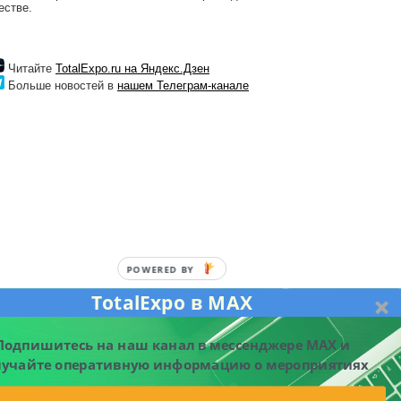
естве.
Читайте
TotalExpo.ru на Яндекс.Дзен
Больше новостей в
нашем Телеграм-канале
TotalExpo в MAX
ишитесь на наш канал в мессенджере MAX и получайте
оперативную информацию о мероприятиях