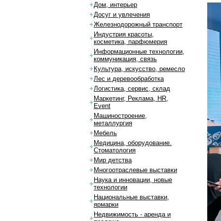
Дом, интерьер
Досуг и увлечения
Железнодорожный транспорт
Индустрия красоты,
косметика, парфюмерия
Информационные технологии,
коммуникация, связь
Культура, искусство, ремесло
Лес и деревообработка
Логистика, сервис, склад
Маркетинг, Реклама, HR,
Event
Машиностроение,
металлургия
Мебель
Медицина, оборудование.
Стоматология
Мир детства
Многоотраслевые выставки
Наука и инновации, новые
технологии
Национальные выставки,
ярмарки
Недвижимость - аренда и