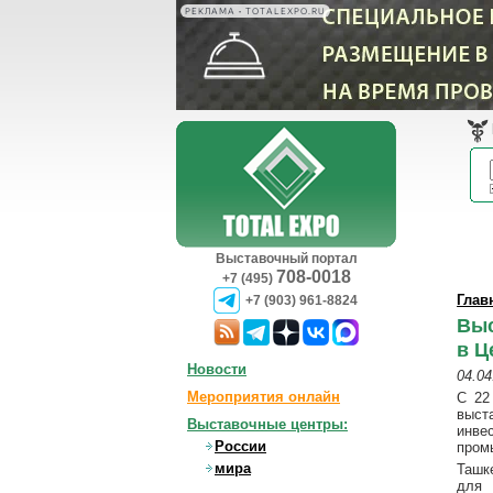
РЕКЛАМА • TOTALEXPO.RU
Выставочный портал
708-0018
+7 (495)
Глав
+7 (903) 961-8824
Выс
в Ц
Новости
04.04
Мероприятия онлайн
С 22
выст
Выставочные центры:
инве
России
пром
мира
Ташк
для 