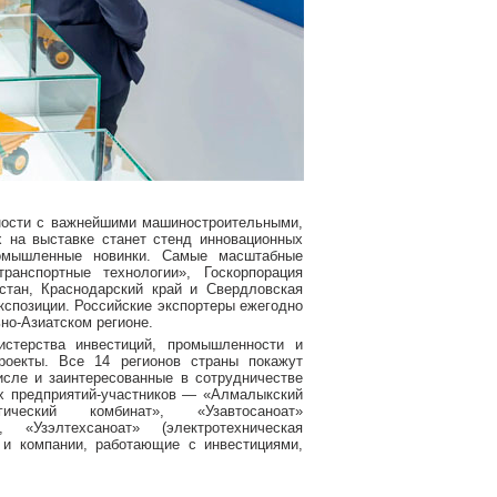
ности с важнейшими машиностроительными,
х на выставке станет стенд инновационных
ромышленные новинки. Самые масштабные
ранспортные технологии», Госкорпорация
стан, Краснодарский край и Свердловская
кспозиции. Российские экспортеры ежегодно
но-Азиатском регионе.
истерства инвестиций, промышленности и
роекты. Все 14 регионов страны покажут
исле и заинтересованные в сотрудничестве
х предприятий-участников — «Алмалыкский
ргический комбинат», «Узавтосаноат»
, «Узэлтехсаноат» (электротехническая
 и компании, работающие с инвестициями,