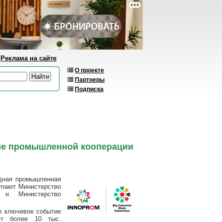
Реклама на сайте
О проекте
Партнеры
Подписка
ие промышленной кооперации
дная промышленная
упают Министерство
н и Министерство
о ключевое событие
рет более 10 тыс.