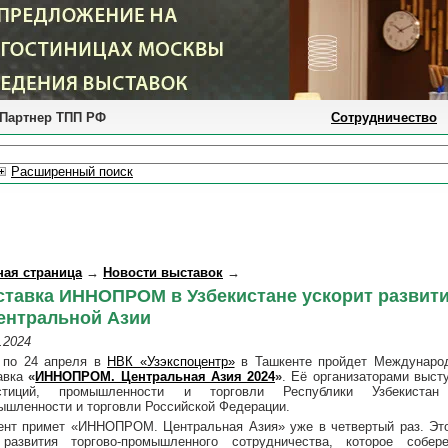
Партнер ТПП РФ
Сотрудничество
Расширенный поиск
ная страница
→
Новости выставок
→
тавка ИННОПРОМ в Узбекистане ускорит развит
ентральной Азии
.2024
 по 24 апреля в
НВК «Узэкспоцентр»
в Ташкенте пройдет Междунаро
авка
«
ИННОПРОМ. Центральная Азия 2024
»
. Её организаторами выст
стиций, промышленности и торговли Республики Узбекиста
ышленности и торговли Российской Федерации.
ент примет «ИННОПРОМ. Центральная Азия» уже в четвертый раз. Эт
развития торгово-промышленного сотрудничества, которое собе