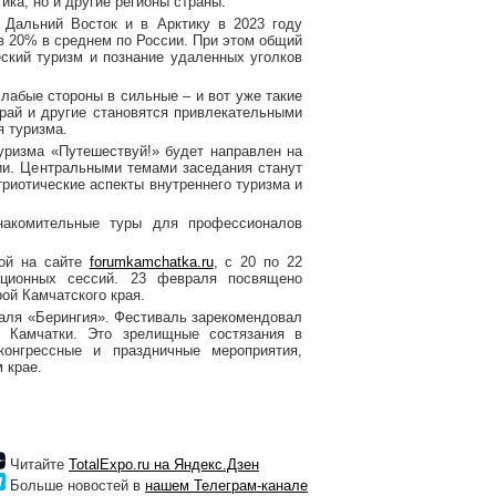
ика, но и другие регионы страны.
 Дальний Восток и в Арктику в 2023 году
в 20% в среднем по России. При этом общий
еский туризм и познание удаленных уголков
лабые стороны в сильные – и вот уже такие
край и другие становятся привлекательными
я туризма.
уризма «Путешествуй!» будет направлен на
ии. Центральными темами заседания станут
триотические аспекты внутреннего туризма и
накомительные туры для профессионалов
ной на сайте
forumkamchatka.ru
, с 20 по 22
ационных сессий. 23 февраля посвящено
ой Камчатского края.
аля «Берингия». Фестиваль зарекомендовал
й Камчатки. Это зрелищные состязания в
конгрессные и праздничные мероприятия,
 крае.
Читайте
TotalExpo.ru на Яндекс.Дзен
Больше новостей в
нашем Телеграм-канале