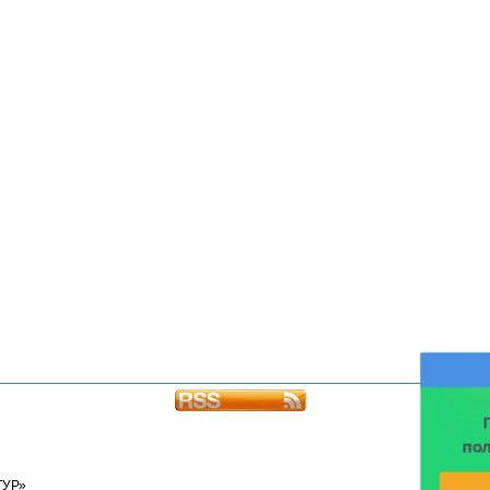
по
ТУР»