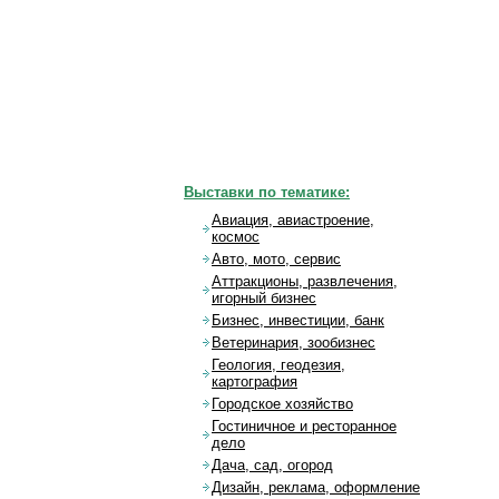
Выставки по тематике:
Авиация, авиастроение,
космос
Авто, мото, сервис
Аттракционы, развлечения,
игорный бизнес
Бизнес, инвестиции, банк
Ветеринария, зообизнес
Геология, геодезия,
картография
Городское хозяйство
Гостиничное и ресторанное
дело
Дача, сад, огород
Дизайн, реклама, оформление