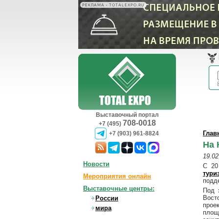
РЕКЛАМА • TOTALEXPO.RU
Выставочный портал
708-0018
+7 (495)
Глав
+7 (903) 961-8824
На 
19.02
Новости
С 20
тури
Мероприятия онлайн
подд
Выставочные центры:
Под 
Вост
России
прое
мира
площ