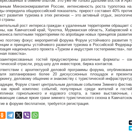
ересованных в обмене опытом: это уже не только Дальний Восток и Аркт
анным Минэкономразвития России, интенсивность роста турпотока на
ды опередила общероссийский показатель: прирост составил 40% проти
екст развития туризма в этих регионах – это активный отдых, экологич
й страны.
мительный рост интереса граждан к удаленным территориям обращает с
оны, как Камчатский край, Чукотка, Мурманская область, Хабаровский 
бизнеса пилотными территориями по апробации новых принципов развити
но поэтому фокус мероприятий форума Форум устойчивого развития т
енции и принципы устойчивого развития туризма в Российской Федерац
изация национального проекта «Туризм и индустрия гостеприимства», па
ная повестка».
заинтересованных гостей предусмотрены различные форматы – оз
тической отрасли, роуд-шоу для инвесторов, биржа контактов.
ответствии с архитектурой деловой программы форума, опубликован
аля запланировано более 20 дискуссионных площадок и презент
оркингу, деловому общению и знакомству с туристической инфраструктур
радиции, Форум станет центральным деловым событием Зимнего фестив
 как яркий комплекс событий, популярных среди жителей и госте
иплинах горнолыжного и ездового спорта, а также выставочные, 
ывающие самые яркие грани зимнего туристического сезона в Камчатском
тие в форуме бесплатное, требуется регистрация.