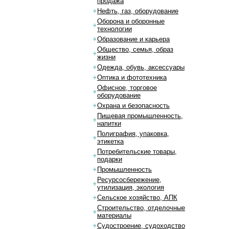
продажа
Нефть, газ, оборудование
Оборона и оборонные
технологии
Образование и карьера
Общество, семья, образ
жизни
Одежда, обувь, аксессуары
Оптика и фототехника
Офисное, торговое
оборудование
Охрана и безопасность
Пищевая промышленность,
напитки
Полиграфия, упаковка,
этикетка
Потребительские товары,
подарки
Промышленность
Ресурсосбережение,
утилизация, экология
Сельское хозяйство, АПК
Строительство, отделочные
материалы
Судостроение, судоходство