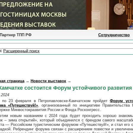
Партнер ТПП РФ
Сотрудничество
Расширенный поиск
ная страница
→
Новости выставок
→
Камчатке состоится Форум устойчивого развития
.2024
 по 23 февраля в Петропавловске-Камчатском пройдет
Форум усто
зма «Путешествуй!»
, организованный по инициативе Правительства 
ержке Минвостокразвития России и Фонда Росконгресс.
этим новым названием с 2024 года будет проходить хорошо знаком
ок – зима открытий», который объединился с брендом самого масштабн
кта — Российским туристическим форумом «Путешествуй!», и стал его 
адкой. Ребрендинг форума связан с расширением повестки и увеличени