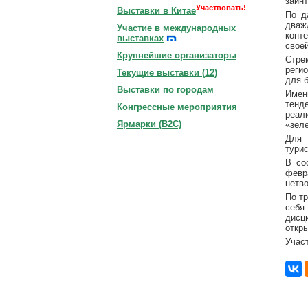
заинт
Участвовать!
Выставки в Китае
По д
дваж
Участие в международных
конт
выставках
свое
Крупнейшие организаторы
Стре
реги
Текущие выставки (
12
)
для 
Выставки по городам
Имен
тенд
Конгрессные мероприятия
реал
Ярмарки (B2C)
«зеле
Для 
турис
В со
февр
нетв
По т
себя
дисц
откр
Учас