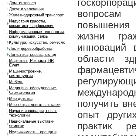
госкорпора
Дом, интерьер
Досуг и увлечения
вопросам 
Железнодорожный транспорт
Индустрия красоты,
повышения 
косметика, парфюмерия
Информационные технологии,
жизни гра
коммуникация, связь
Культура, искусство, ремесло
инноваций 
Лес и деревообработка
Логистика, сервис, склад
области зд
Маркетинг, Реклама, HR,
Event
фармацев
Машиностроение,
металлургия
регулир
Мебель
Медицина, оборудование.
международ
Стоматология
Мир детства
получить вн
Многоотраслевые выставки
Наука и инновации, новые
опыт други
технологии
Национальные выставки,
практик р
ярмарки
Недвижимость - аренда и