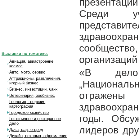
презентации
Среди уч
представите
здравоохра
сообщество
Выставки по тематике:
организаций
Авиация, авиастроение,
космос
«В делов
Авто, мото, сервис
Аттракционы, развлечения,
„Националь
игорный бизнес
Бизнес, инвестиции, банк
отражены
Ветеринария, зообизнес
Геология, геодезия,
здравоохран
картография
Городское хозяйство
годы. Обсу
Гостиничное и ресторанное
дело
лидеров дру
Дача, сад, огород
Дизайн, реклама, оформление