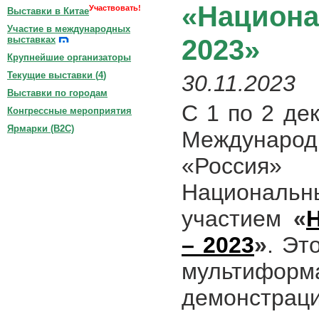
«Национа
Участвовать!
Выставки в Китае
Участие в международных
2023»
выставках
Крупнейшие организаторы
Текущие выставки (
4
)
30.11.2023
Выставки по городам
С 1 по 2 де
Конгрессные мероприятия
Ярмарки (B2C)
Междунаро
«Росси
Национальн
участием
«
– 2023
»
. Эт
мультиф
демонстраци