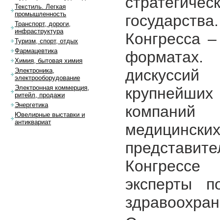
стратегичес
Текстиль. Легкая
промышленность
государст
Транспорт, дороги,
инфраструктура
Конгресса –
Туризм, спорт, отдых
Фармацевтика
форматах. 
Химия, бытовая химия
дискуссий 
Электроника,
электрооборудование
Электронная коммерция,
крупнейших
ритейл, продажи
Энергетика
компаний 
Ювелирные выставки и
антиквариат
медицинс
представит
Конгрессе
эксперты 
здравоохран