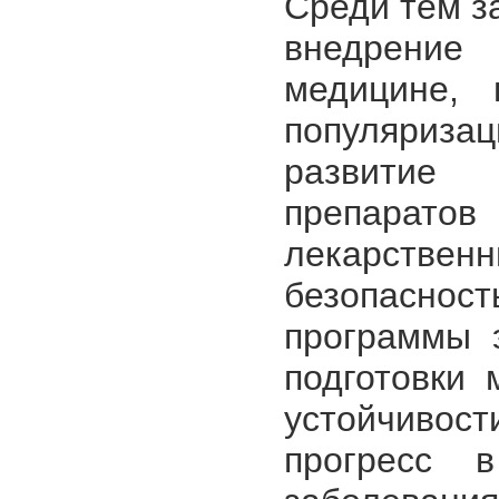
Среди тем з
внедрение
медицине, 
популяриза
развитие 
препарато
лекарстве
безопаснос
программы 
подготовки 
устойчивос
прогресс 