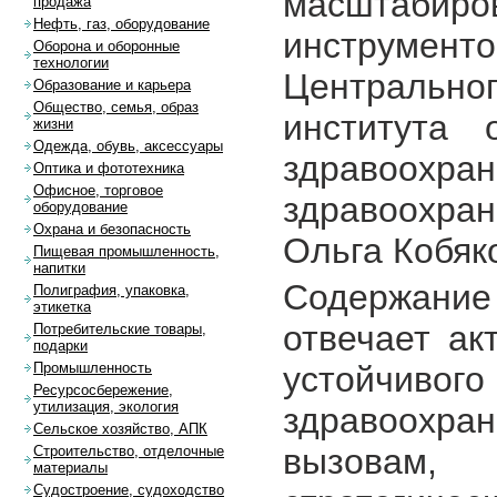
масштабир
продажа
Нефть, газ, оборудование
инструмен
Оборона и оборонные
технологии
Центрально
Образование и карьера
Общество, семья, образ
института 
жизни
Одежда, обувь, аксессуары
здравоо
Оптика и фототехника
Офисное, торговое
здравоохр
оборудование
Охрана и безопасность
Ольга Кобяк
Пищевая промышленность,
напитки
Содержани
Полиграфия, упаковка,
этикетка
отвечает ак
Потребительские товары,
подарки
устойчи
Промышленность
Ресурсосбережение,
утилизация, экология
здравоохра
Сельское хозяйство, АПК
вызовам,
Строительство, отделочные
материалы
Судостроение, судоходство