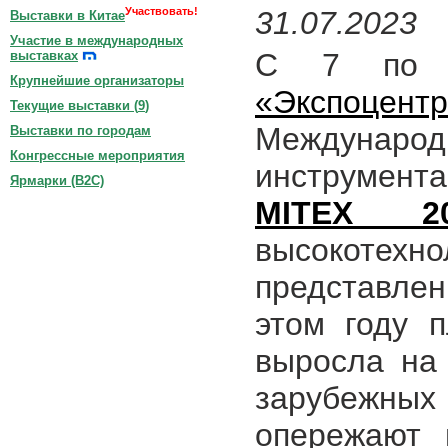
Участвовать!
31.07.2023
Выставки в Китае
Участие в международных
C 7 по 
выставках
Крупнейшие организаторы
«Экспоцент
Текущие выставки (
9
)
Междуна
Выставки по городам
Конгрессные мероприятия
инструмент
Ярмарки (B2C)
MITEX 20
высокоте
представлен
этом году 
выросла на 
зарубежных
опережают 