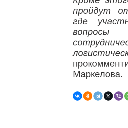
Кроме этог
пройдут от
где участ
вопросы
сотрудн
логистич
прокомменти
Маркелова.