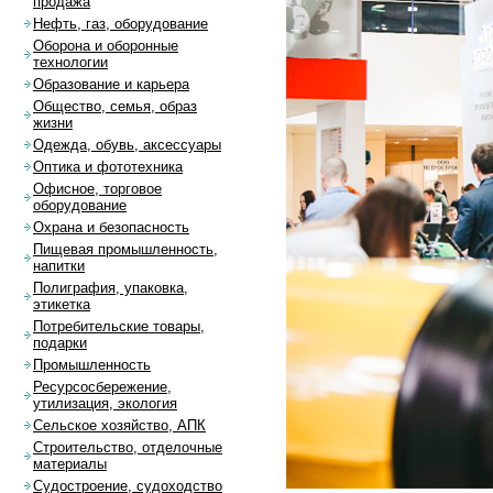
продажа
Нефть, газ, оборудование
Оборона и оборонные
технологии
Образование и карьера
Общество, семья, образ
жизни
Одежда, обувь, аксессуары
Оптика и фототехника
Офисное, торговое
оборудование
Охрана и безопасность
Пищевая промышленность,
напитки
Полиграфия, упаковка,
этикетка
Потребительские товары,
подарки
Промышленность
Ресурсосбережение,
утилизация, экология
Сельское хозяйство, АПК
Строительство, отделочные
материалы
Судостроение, судоходство