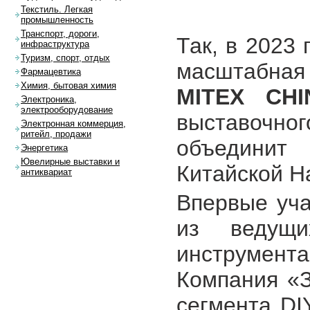
Текстиль. Легкая
промышленность
Транспорт, дороги,
Так, в 2023
инфраструктура
Туризм, спорт, отдых
масштабна
Фармацевтика
Химия, бытовая химия
MITEX CHI
Электроника,
электрооборудование
выставочн
Электронная коммерция,
ритейл, продажи
объединит 
Энергетика
Ювелирные выставки и
Китайской Н
антиквариат
Впервые уча
из ведущи
инструмен
Компания «З
сегмента DI