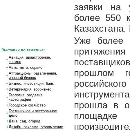
заявки на 
более 550 к
Казахстана, 
Уже более 
притяжени
Выставки по тематике:
Авиация, авиастроение,
поставщико
космос
Авто, мото, сервис
прошлом г
Аттракционы, развлечения,
игорный бизнес
российск
Бизнес, инвестиции, банк
Ветеринария, зообизнес
инструмен
Геология, геодезия,
картография
прошла в о
Городское хозяйство
Гостиничное и ресторанное
площадке
дело
Дача, сад, огород
производите
Дизайн, реклама, оформление