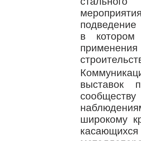
стальног
мероприят
подведение 
в котором
примене
строительст
Коммуник
выставок п
сообщест
наблюдениям
широкому кр
касающихся