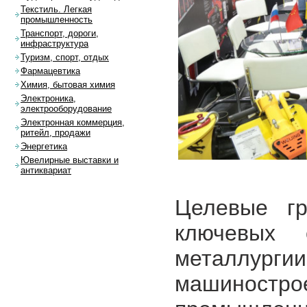
Текстиль. Легкая
промышленность
Транспорт, дороги,
инфраструктура
Туризм, спорт, отдых
Фармацевтика
Химия, бытовая химия
Электроника,
электрооборудование
Электронная коммерция,
ритейл, продажи
Энергетика
Ювелирные выставки и
антиквариат
Целевые гр
ключевых 
металлур
машиностро