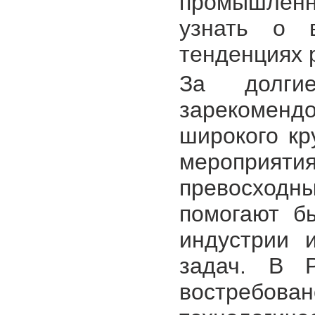
промышленн
узнать о 
тенденциях 
За долги
зарекоменд
широкого кр
мероприя
превосход
помогают б
индустрии 
задач. В Р
востребова