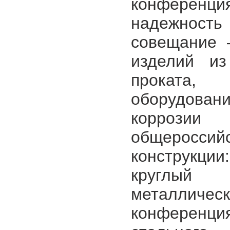
конференц
надежность
совещание 
изделий из
проката,
оборудова
коррози
общеросси
конструкци
круглый
металличес
конференция