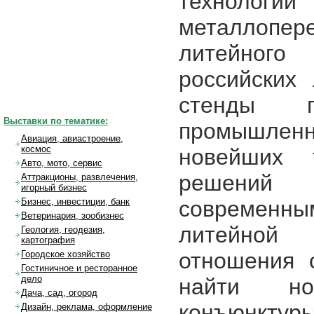
техноло
металлопе
литейного
российских
стенды пр
Выставки по тематике:
промышленн
Авиация, авиастроение,
космос
новейших 
Авто, мото, сервис
решений 
Аттракционы, развлечения,
игорный бизнес
современны
Бизнес, инвестиции, банк
Ветеринария, зообизнес
литейной
Геология, геодезия,
картография
отношения 
Городское хозяйство
Гостиничное и ресторанное
дело
найти но
Дача, сад, огород
конъюнкту
Дизайн, реклама, оформление