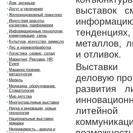
Дом, интерьер
выставок с
Досуг и увлечения
Железнодорожный транспорт
информацию 
Индустрия красоты,
косметика, парфюмерия
тенденция
Информационные технологии,
коммуникация, связь
металлов, л
Культура, искусство, ремесло
Лес и деревообработка
и отливок.
Логистика, сервис, склад
Маркетинг, Реклама, HR,
Выставки 
Event
Машиностроение,
металлургия
деловую про
Мебель
развития л
Медицина, оборудование.
Стоматология
Мир детства
инновацион
Многоотраслевые выставки
литейно
Наука и инновации, новые
технологии
коммуник
Национальные выставки,
ярмарки
Недвижимость - аренда и
возможно