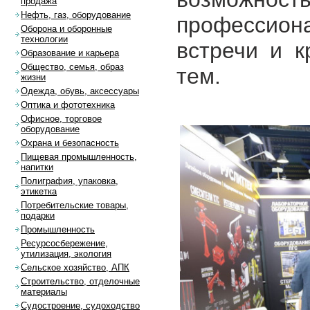
продажа
Нефть, газ, оборудование
профессио
Оборона и оборонные
технологии
встречи и к
Образование и карьера
Общество, семья, образ
тем.
жизни
Одежда, обувь, аксессуары
Оптика и фототехника
Офисное, торговое
оборудование
Охрана и безопасность
Пищевая промышленность,
напитки
Полиграфия, упаковка,
этикетка
Потребительские товары,
подарки
Промышленность
Ресурсосбережение,
утилизация, экология
Сельское хозяйство, АПК
Строительство, отделочные
материалы
Судостроение, судоходство