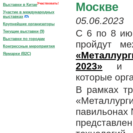
Москве
Участвовать!
Выставки в Китае
Участие в международных
выставках
05.06.2023
Крупнейшие организаторы
С 6 по 8 и
Текущие выставки (
9
)
Выставки по городам
пройдут ме
Конгрессные мероприятия
«Металлур
Ярмарки (B2C)
2023»
которые орг
В рамках тр
«Металлур
павильонах 
представлен