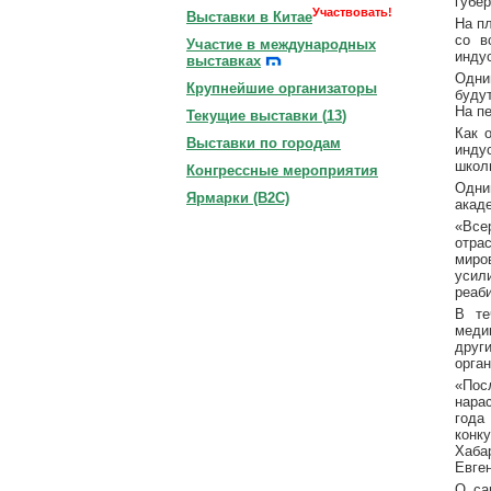
губе
Участвовать!
Выставки в Китае
На п
со в
Участие в международных
инду
выставках
Одни
Крупнейшие организаторы
будут
На п
Текущие выставки (
13
)
Как 
Выставки по городам
инду
школ
Конгрессные мероприятия
Одни
Ярмарки (B2C)
акад
«Все
отра
миро
усил
реаб
В те
меди
друг
орга
«Пос
нара
года
конк
Хаба
Евге
О са