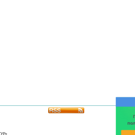
по
ТУР»