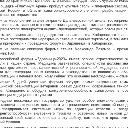
рнатор Края Михаил Дегтярёв. Его слова приводит пресс-служба регион
лощадке «Платинум Арена» пройдут круглые столы и пленарные сессии,
сей России в области санаторно-курортного лечения, реабилитаци
стрии гостеприимства.
м из мероприятий станет открытие Дальневосточной школы гостеприимс
 развивать главные отрасли организации отдыха – питание, размещение 
ервом этапе планируется обучить преподавателей, которые потом уже ст
отметил заместитель председателя правительства Хабаровского края
стрия гостеприимства неразрывно связана с любым туризмом, в том чис
ы приурочили к проведению форума «Здравница» в Хабаровске.
м из главных спикеров форума станет Александр Разумов – презид
емик РАН.
российский форум «Здравница-2023» имеет особое стратегическое зн
сли в нашей стране. Медицина развивается, специалисты должны зна
вые достижения восстановительной и регенеративной медицины, ге
ия для генерации новых научных и законодательных инициатив в обл
илитации и лечения всех, кому сейчас это особенно необходимо», – отм
чение 5 дней участники форума обсудят самые актуальные темы:
цинской реабилитации ветеранов боевых действий, современные технол
ие. Специалисты обсудят конкурентноспособность санаториев в с
низации медицинского туризма.
ледние несколько лет государство уделяет особое внимание развит
стающим санкционным давлением и ограничением возможностей выездн
 предпринимает системные меры по адаптации отрасли к возд
урентоспособности внутреннего туризма и освоению новых рынков дл
ровский край также включился в эту работу, нам есть что предложи
ний Никонов.
наторно-курортных и туристических возможностях Хабаровского края