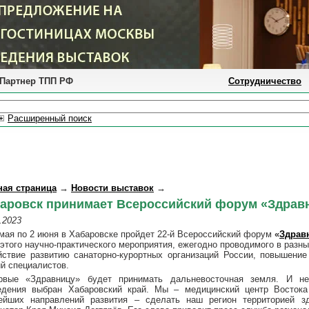
Партнер ТПП РФ
Сотрудничество
Расширенный поиск
ная страница
→
Новости выставок
→
аровск принимает Всероссийский форум «Здравн
.2023
 мая по 2 июня в Хабаровске пройдет 22-й Всероссийский форум
«
Здрав
этого научно-практического мероприятия, ежегодно проводимого в разны
йствие развитию санаторно-курортных организаций России, повышени
ий специалистов.
рвые «Здравницу» будет принимать дальневосточная земля. И н
едения выбран Хабаровский край. Мы – медицинский центр Востока
ейших направлений развития – сделать наш регион территорией зд