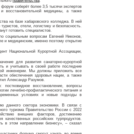
ального
правительства
.
 форум соберёт более 3,5 тысячи экспертов
и и восстановительной медицины, а также
тва на базе хабаровского колледжа. В ней
туристов, отели, логистику и безопасность.
анут готовить специалистов.
 по социальным вопросам Евгений Никонов,
ле и медицинским, именно поэтому открытие
ент Национальной Курортной Ассоциации,
ачение для развития санаторно-курортной
ть и учитывать в своей работе последние
нной инженерии. Мы должны приложить все
асти обеспечения здоровья нации, а также
етил Александр Разумов.
 постковидное восстановление, вопросы
огии лечебно-профилактического питания и
овременных условиях и новые подходы в
ию данного сектора экономики. В связи с
ого туризма Правительство России с 2022
ействию внешних факторов, достижению
я качественных российских турпродуктов.
ть в этом направлении бизнесу», – сказал
 участники форума смогут узнать во время