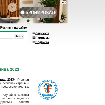
Реклама на сайте
О проекте
Партнеры
Подписка
ица 2023»
ница 2023
»
. Главная
х регионах страны –
е профессиональных
е случайно местом
 России и одно из
оровья», – заявил