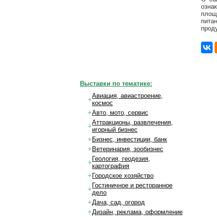
озна
площ
пита
проду
Выставки по тематике:
Авиация, авиастроение,
космос
Авто, мото, сервис
Аттракционы, развлечения,
игорный бизнес
Бизнес, инвестиции, банк
Ветеринария, зообизнес
Геология, геодезия,
картография
Городское хозяйство
Гостиничное и ресторанное
дело
Дача, сад, огород
Дизайн, реклама, оформление