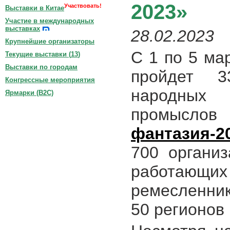
2023»
Участвовать!
Выставки в Китае
Участие в международных
выставках
28.02.2023
Крупнейшие организаторы
С 1 по 5 ма
Текущие выставки (
13
)
Выставки по городам
пройдет 3
Конгрессные мероприятия
народны
Ярмарки (B2C)
промысло
фантазия-2
700 органи
работающих 
ремесленник
50 регионов