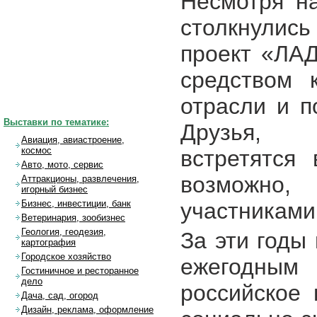
Несмотря н
столкнулись
проект «ЛА
средством 
отрасли и п
Выставки по тематике:
Друзья, 
Авиация, авиастроение,
космос
встретятся
Авто, мото, сервис
возможно
Аттракционы, развлечения,
игорный бизнес
участниками
Бизнес, инвестиции, банк
Ветеринария, зообизнес
Геология, геодезия,
За эти годы
картография
Городское хозяйство
ежегодным 
Гостиничное и ресторанное
дело
российское 
Дача, сад, огород
Дизайн, реклама, оформление