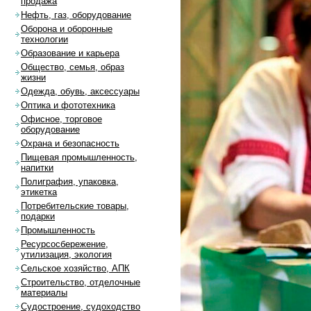
продажа
Нефть, газ, оборудование
Оборона и оборонные
технологии
Образование и карьера
Общество, семья, образ
жизни
Одежда, обувь, аксессуары
Оптика и фототехника
Офисное, торговое
оборудование
Охрана и безопасность
Пищевая промышленность,
напитки
Полиграфия, упаковка,
этикетка
Потребительские товары,
подарки
Промышленность
Ресурсосбережение,
утилизация, экология
Сельское хозяйство, АПК
Строительство, отделочные
материалы
Судостроение, судоходство