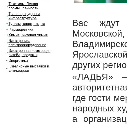
Текстиль. Легкая
промышленность
Транспорт, дороги,
инфраструктура
Вас ждут 
Туризм, спорт, отдых
Фармацевтика
Московской
Химия, бытовая химия
Электроника,
Владимирс
электрооборудование
Электронная коммерция,
Ярославской
ритейл, продажи
Энергетика
других регио
Ювелирные выставки и
антиквариат
«ЛАДЬЯ» – 
авторитетн
где гости м
народных ху
а организа