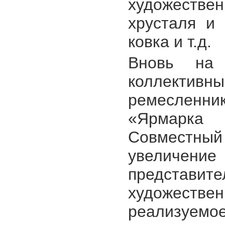
художестве
хрусталя и 
ковка и т.д.
Вновь на 
коллект
ремеслен
«Ярмарка 
Совместны
увеличени
представ
художестве
реализуе