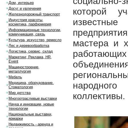
социально-
Дом, интерьер
которой у
Досуг и увлечения
Железнодорожный транспорт
известные 
Индустрия красоты,
косметика, парфюмерия
предприят
Информационные технологии,
коммуникация, связь
Культура, искусство, ремесло
мастера и 
Лес и деревообработка
работающи
Логистика, сервис, склад
Маркетинг, Реклама, HR,
объедине
Event
Машиностроение,
металлургия
региональ
Мебель
народног
Медицина, оборудование.
Стоматология
Мир детства
коллективы.
Многоотраслевые выставки
Наука и инновации, новые
технологии
Национальные выставки,
ярмарки
Недвижимость - аренда и