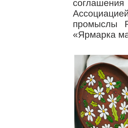
соглашен
Ассоциаци
промыслы Р
«Ярмарка ма