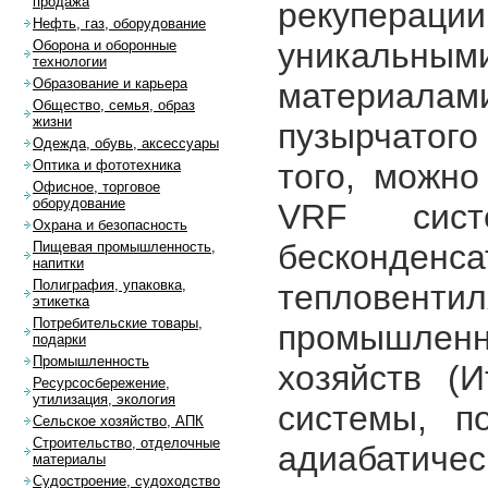
продажа
рекупераци
Нефть, газ, оборудование
уникальн
Оборона и оборонные
технологии
Образование и карьера
материал
Общество, семья, образ
жизни
пузырчатого
Одежда, обувь, аксессуары
того, можно
Оптика и фототехника
Офисное, торговое
оборудование
VRF сист
Охрана и безопасность
бесконденса
Пищевая промышленность,
напитки
Полиграфия, упаковка,
тепловенти
этикетка
Потребительские товары,
промышле
подарки
Промышленность
хозяйств (
Ресурсосбережение,
утилизация, экология
системы, п
Сельское хозяйство, АПК
Строительство, отделочные
адиабатич
материалы
Судостроение, судоходство