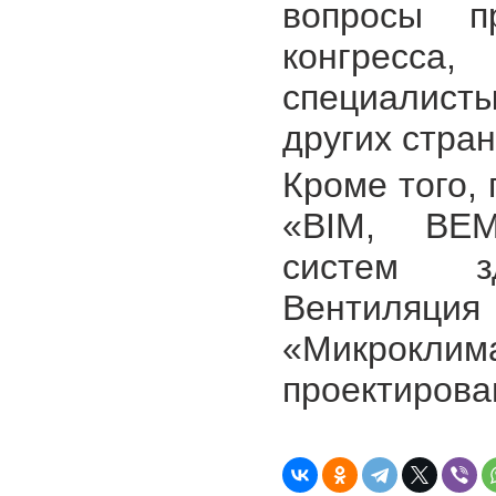
вопросы пр
конгресс
специалист
других стран
Кроме того,
«BIM, BEM
систем з
Вентиляц
«Микроклима
проектирова