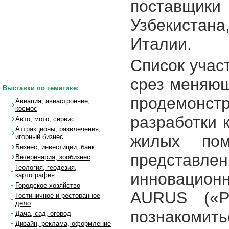
поставщики 
Узбекистан
Италии.
Список учас
срез меняющ
Выставки по тематике:
продемон
Авиация, авиастроение,
космос
разработки 
Авто, мото, сервис
Аттракционы, развлечения,
жилых пом
игорный бизнес
Бизнес, инвестиции, банк
предста
Ветеринария, зообизнес
Геология, геодезия,
инновацион
картография
Городское хозяйство
AURUS («Ру
Гостиничное и ресторанное
дело
познакомит
Дача, сад, огород
Дизайн, реклама, оформление