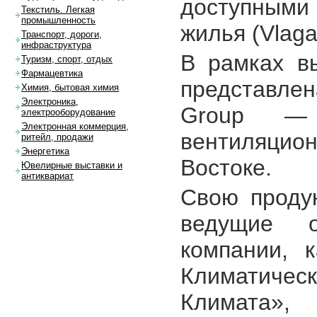
доступными
Текстиль. Легкая
промышленность
жилья (Vlaga
Транспорт, дороги,
инфраструктура
В рамках в
Туризм, спорт, отдых
Фармацевтика
представлен
Химия, бытовая химия
Электроника,
Group — 
электрооборудование
Электронная коммерция,
вентиляцио
ритейл, продажи
Энергетика
Востоке.
Ювелирные выставки и
антиквариат
Свою проду
ведущие о
компании, к
Климатическ
Климата»