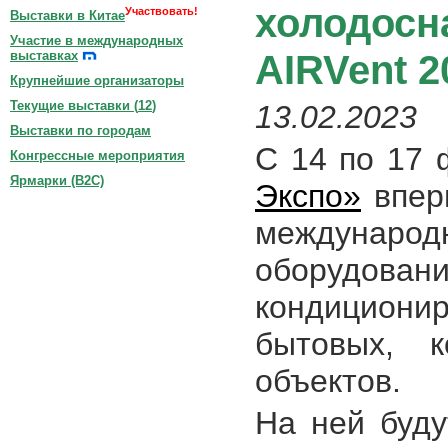
холодосн
Участвовать!
Выставки в Китае
Участие в международных
AIRVent 2
выставках
Крупнейшие организаторы
Текущие выставки (
12
)
13.02.2023
Выставки по городам
С 14 по 17
Конгрессные мероприятия
Ярмарки (B2C)
Экспо»
впер
междуна
оборудовани
кондицион
бытовых, 
объектов.
На ней буду