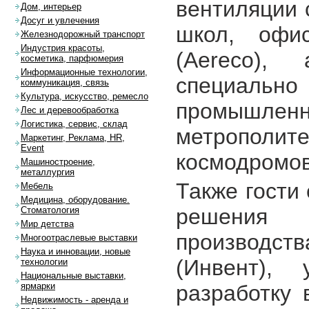
вентиляции 
Дом, интерьер
Досуг и увлечения
школ, офи
Железнодорожный транспорт
Индустрия красоты,
(Aereco),
косметика, парфюмерия
Информационные технологии,
специал
коммуникация, связь
Культура, искусство, ремесло
промышлен
Лес и деревообработка
Логистика, сервис, склад
метрополи
Маркетинг, Реклама, HR,
Event
космодромов
Машиностроение,
металлургия
Также гости
Мебель
Медицина, оборудование.
решения 
Стоматология
Мир детства
производств
Многоотраслевые выставки
Наука и инновации, новые
(Инвент), 
технологии
Национальные выставки,
разработку 
ярмарки
Недвижимость - аренда и