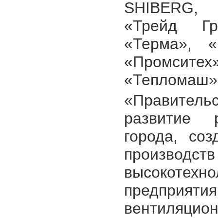
SHIBERG, «
«Трейд Гр
«Терма», «
«Промситех
«Тепломаш»,
«Правите
развитие 
города, со
производст
высокотехн
предприяти
вентиляцио