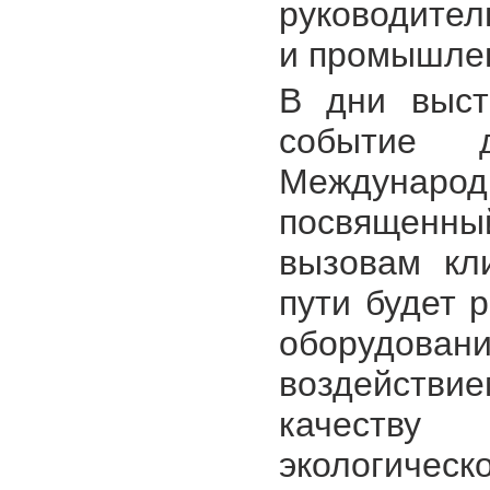
руководите
и промышлен
В дни выст
событие 
Международ
посвященн
вызовам кл
пути будет 
оборудовани
воздействи
качеству
экологическ