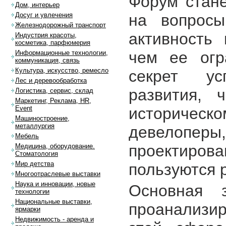
Форум стане
Дом, интерьер
на вопросы
Досуг и увлечения
Железнодорожный транспорт
активность 
Индустрия красоты,
косметика, парфюмерия
чем ее огр
Информационные технологии,
коммуникация, связь
Культура, искусство, ремесло
секрет ус
Лес и деревообработка
развития, 
Логистика, сервис, склад
Маркетинг, Реклама, HR,
историче
Event
Машиностроение,
металлургия
девелоп
Мебель
проектиров
Медицина, оборудование.
Стоматология
Мир детства
пользуются 
Многоотраслевые выставки
Наука и инновации, новые
Основная 
технологии
Национальные выставки,
проанализир
ярмарки
Недвижимость - аренда и