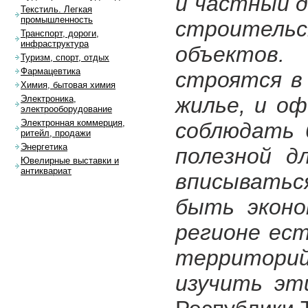
и частный 
Текстиль. Легкая
промышленность
строительс
Транспорт, дороги,
инфраструктура
объектов
Туризм, спорт, отдых
Фармацевтика
строятся в
Химия, бытовая химия
жилье, и о
Электроника,
электрооборудование
Электронная коммерция,
соблюдать 
ритейл, продажи
Энергетика
полезной д
Ювелирные выставки и
антиквариат
вписываться
быть эконо
регионе ес
территорий
изучить эт