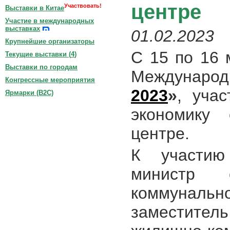
центре
Участвовать!
Выставки в Китае
Участие в международных
выставках
01.02.2023
Крупнейшие организаторы
С 15 по 16 
Текущие выставки (
4
)
Выставки по городам
Междунар
Конгрессные мероприятия
2023
»
, учас
Ярмарки (B2C)
экономику 
центре.
К участию
министр 
коммунально
заместите