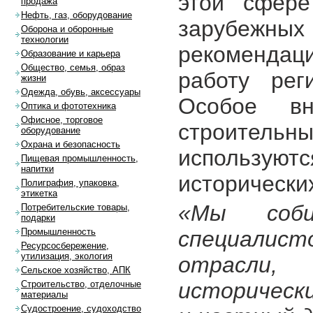
этой сфере
продажа
Нефть, газ, оборудование
зарубежных 
Оборона и оборонные
технологии
рекомендаци
Образование и карьера
Общество, семья, образ
работу рег
жизни
Одежда, обувь, аксессуары
Особое вн
Оптика и фототехника
Офисное, торговое
строител
оборудование
Охрана и безопасность
использу
Пищевая промышленность,
напитки
исторически
Полиграфия, упаковка,
этикетка
«Мы соб
Потребительские товары,
подарки
специалист
Промышленность
Ресурсосбережение,
утилизация, экология
отрасли,
Сельское хозяйство, АПК
исторически
Строительство, отделочные
материалы
Судостроение, судоходство