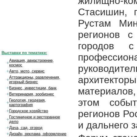
жилищно-ком
Стасишин, 
Рустам Мин
регионов с
городов с
Выставки по тематике:
профессион
Авиация, авиастроение,
космос
руководит
Авто, мото, сервис
архитектор
Аттракционы, развлечения,
игорный бизнес
материалов
Бизнес, инвестиции, банк
Ветеринария, зообизнес
этом собы
Геология, геодезия,
картография
регионов Ро
Городское хозяйство
Гостиничное и ресторанное
дело
и дальнего 
Дача, сад, огород
Дизайн, реклама, оформление