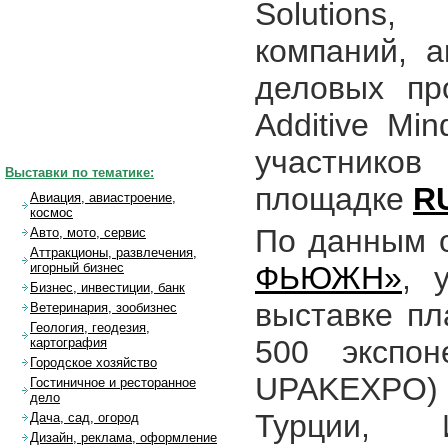
Solutions
компаний, а
деловых пр
Additive Mi
участников
Выставки по тематике:
площадке
R
Авиация, авиастроение,
космос
По данным о
Авто, мото, сервис
Аттракционы, развлечения,
ФЬЮЖН»
, 
игорный бизнес
Бизнес, инвестиции, банк
выставке пл
Ветеринария, зообизнес
Геология, геодезия,
500 экспон
картография
Городское хозяйство
UPAKEXPO)
Гостиничное и ресторанное
дело
Турции, 
Дача, сад, огород
Дизайн, реклама, оформление