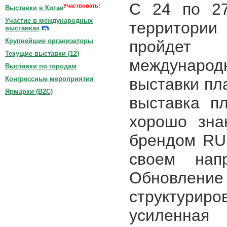
С 24 по 2
Участвовать!
Выставки в Китае
Участие в международных
территор
выставках
Крупнейшие организаторы
пройде
Текущие выставки (
12
)
междунар
Выставки по городам
выставки пл
Конгрессные мероприятия
Ярмарки (B2C)
выставка пл
хорошо зна
брендом RU
своем нап
Обновлен
структуриро
усиленная 