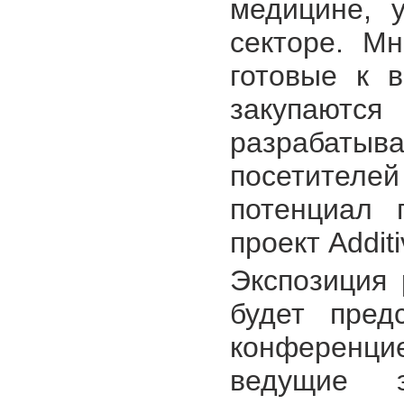
медицине, 
секторе. М
готовые к 
закупаютс
разрабатыв
посетителей
потенциал 
проект Addit
Экспозиция 
будет пред
конференци
ведущие э