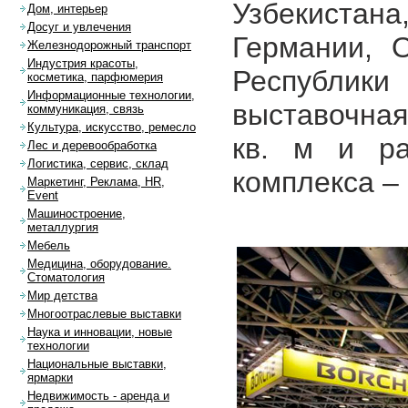
Узбекиста
Дом, интерьер
Досуг и увлечения
Германии, 
Железнодорожный транспорт
Индустрия красоты,
Республики
косметика, парфюмерия
Информационные технологии,
выставочная
коммуникация, связь
Культура, искусство, ремесло
кв. м и ра
Лес и деревообработка
Логистика, сервис, склад
комплекса – 
Маркетинг, Реклама, HR,
Event
Машиностроение,
металлургия
Мебель
Медицина, оборудование.
Стоматология
Мир детства
Многоотраслевые выставки
Наука и инновации, новые
технологии
Национальные выставки,
ярмарки
Недвижимость - аренда и