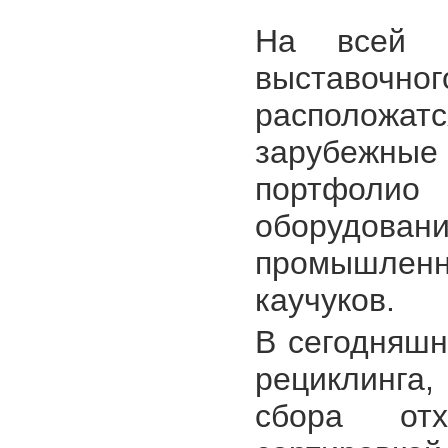
На всей 
выставочн
расположат
зарубежные
портфолио
оборудовани
промышлен
каучуков.
В сегодняш
рециклинга,
сбора отх