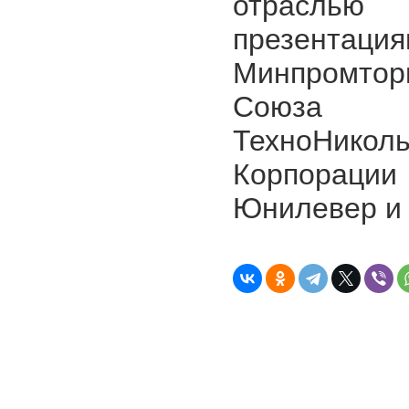
отраслью
презентац
Минпромторг
Союза Пе
ТехноНико
Корпорации 
Юнилевер и 