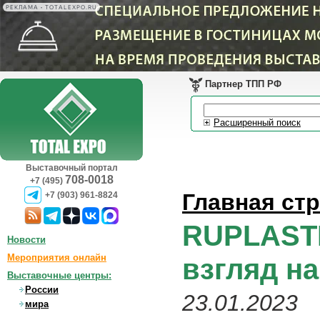
РЕКЛАМА • TOTALEXPO.RU
Партнер ТПП РФ
Расширенный поиск
Выставочный портал
708-0018
+7 (495)
Главная ст
+7 (903) 961-8824
RUPLASTI
Новости
Мероприятия онлайн
взгляд н
Выставочные центры:
России
23.01.2023
мира