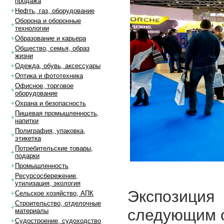
продажа
Нефть, газ, оборудование
Оборона и оборонные
технологии
Образование и карьера
Общество, семья, образ
жизни
Одежда, обувь, аксессуары
Оптика и фототехника
Офисное, торговое
оборудование
Охрана и безопасность
Пищевая промышленность,
напитки
Полиграфия, упаковка,
этикетка
Потребительские товары,
подарки
Промышленность
Ресурсосбережение,
утилизация, экология
Экспозици
Сельское хозяйство, АПК
Строительство, отделочные
следующим 
материалы
Судостроение, судоходство