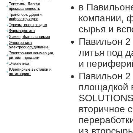
в Павильон
Текстиль. Легкая
промышленность
Транспорт, дороги,
компании, 
инфраструктура
Туризм, спорт, отдых
сырья и вс
Фармацевтика
Химия, бытовая химия
Павильон 2
Электроника,
электрооборудование
литья под 
Электронная коммерция,
ритейл, продажи
и перифери
Энергетика
Ювелирные выставки и
Павильон 2 
антиквариат
площадкой 
SOLUTIONS,
вторичное 
переработки
из вторсырь