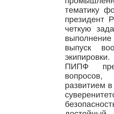
промышлен
тематику фо
президент 
четкую зад
выполнение
выпуск во
экипировки
ПИПФ пре
вопросов,
развитием в
суверен
безопаснос
достойный 