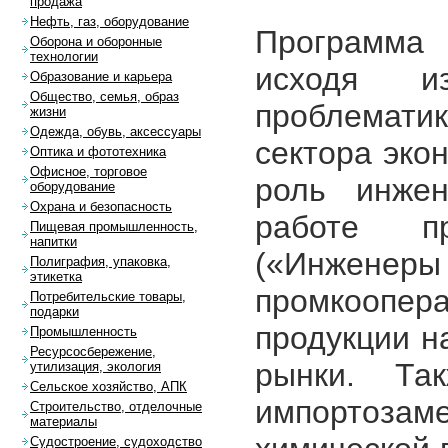
продажа
Нефть, газ, оборудование
Программа
Оборона и оборонные
технологии
исходя и
Образование и карьера
Общество, семья, образ
проблемати
жизни
Одежда, обувь, аксессуары
сектора эко
Оптика и фототехника
Офисное, торговое
роль инжен
оборудование
Охрана и безопасность
работе п
Пищевая промышленность,
напитки
(«Инженеры
Полиграфия, упаковка,
этикетка
промкоопер
Потребительские товары,
подарки
продукции 
Промышленность
Ресурсосбережение,
рынки. Та
утилизация, экология
Сельское хозяйство, АПК
импортоза
Строительство, отделочные
материалы
Судостроение, судоходство