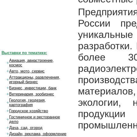
Предприяти
России пре
уникальны
разработки.
Выставки по тематике:
более 3
Авиация, авиастроение,
космос
радиоэле
Авто, мото, сервис
производств
Аттракционы, развлечения,
игорный бизнес
материалов
Бизнес, инвестиции, банк
Ветеринария, зообизнес
экологии, 
Геология, геодезия,
картография
продукци
Городское хозяйство
Гостиничное и ресторанное
дело
промышленн
Дача, сад, огород
Дизайн, реклама, оформление