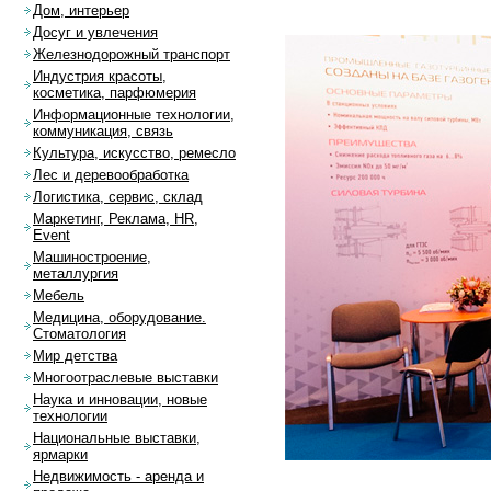
Дом, интерьер
Досуг и увлечения
Железнодорожный транспорт
Индустрия красоты,
косметика, парфюмерия
Информационные технологии,
коммуникация, связь
Культура, искусство, ремесло
Лес и деревообработка
Логистика, сервис, склад
Маркетинг, Реклама, HR,
Event
Машиностроение,
металлургия
Мебель
Медицина, оборудование.
Стоматология
Мир детства
Многоотраслевые выставки
Наука и инновации, новые
технологии
Национальные выставки,
ярмарки
Недвижимость - аренда и