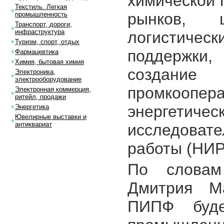
химической 
Текстиль. Легкая
рынков, 
промышленность
Транспорт, дороги,
инфраструктура
логистичес
Туризм, спорт, отдых
поддержки
Фармацевтика
Химия, бытовая химия
создание
Электроника,
электрооборудование
промкоо
Электронная коммерция,
ритейл, продажи
энергетич
Энергетика
Ювелирные выставки и
антиквариат
исследовате
работы (НИ
По словам
Дмитрия М
ПИПФ буде