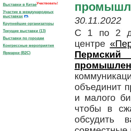
промышл
Участвовать!
Выставки в Китае
Участие в международных
выставках
30.11.2022
Крупнейшие организаторы
С 1 по 2 д
Текущие выставки (
13
)
Выставки по городам
центре
«Пе
Конгрессные мероприятия
Пермск
Ярмарки (B2C)
промышл
коммуника
объединит п
и малого б
чтобы в сж
обсудить 
совместные 