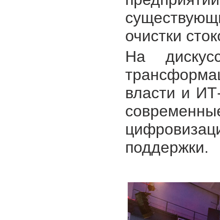
существую
очистки сток
На дискус
трансформа
власти и ИТ
совреме
цифровиз
поддержки.