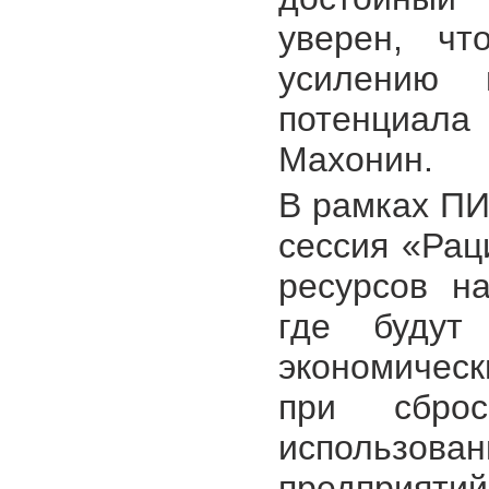
уверен, чт
усилению 
потенциала
Махонин.
В рамках ПИ
сессия «Рац
ресурсов н
где будут 
экономичес
при сбро
использов
предприяти