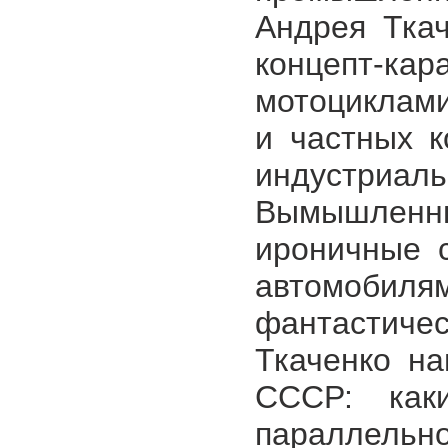
Андрея Ткач
концепт-кар
мотоциклами
и частных к
индустриал
Вымышлен
ироничные 
автомобил
фантастич
Ткаченко на
СССР: ка
параллель