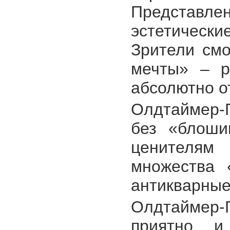
Представле
эстетическ
Зрители см
мечты» – р
абсолютно о
Олдтаймер-
без «блоши
ценителям
множества 
антикварны
Олдтаймер
приятно и