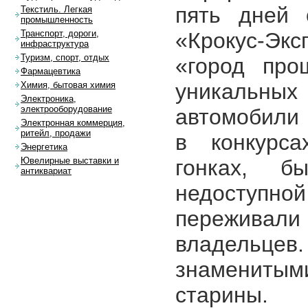
пять дней 
Текстиль. Легкая
промышленность
«Крокус-Эк
Транспорт, дороги,
инфраструктура
Туризм, спорт, отдых
«город про
Фармацевтика
уникальных
Химия, бытовая химия
Электроника,
электрооборудование
автомобили 
Электронная коммерция,
ритейл, продажи
в конкурса
Энергетика
гонках, б
Ювелирные выставки и
антиквариат
недоступно
переживали
владельце
знаменитыми
старины.