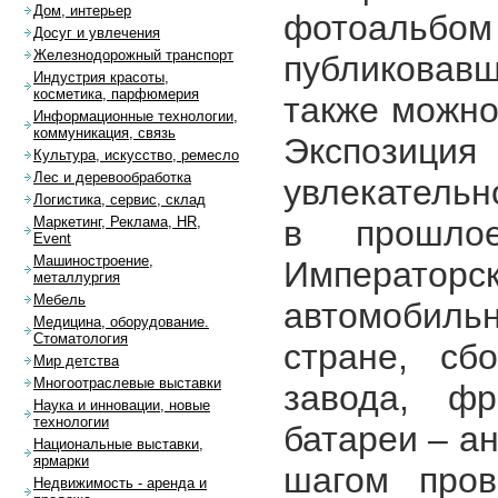
Дом, интерьер
фотоальбом
Досуг и увлечения
Железнодорожный транспорт
публиковав
Индустрия красоты,
косметика, парфюмерия
также можно
Информационные технологии,
коммуникация, связь
Экспозиц
Культура, искусство, ремесло
Лес и деревообработка
увлекательн
Логистика, сервис, склад
в прошло
Маркетинг, Реклама, HR,
Event
Машиностроение,
Императорс
металлургия
Мебель
автомобильн
Медицина, оборудование.
Стоматология
стране, сб
Мир детства
Многоотраслевые выставки
завода, фр
Наука и инновации, новые
технологии
батареи – а
Национальные выставки,
ярмарки
шагом пров
Недвижимость - аренда и