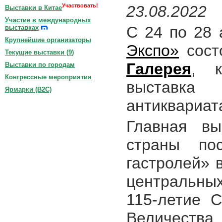
Участвовать!
23.08.2022
Выставки в Китае
Участие в международных
С 24 по 28 
выставках
Крупнейшие организаторы
Экспо»
сост
Текущие выставки (
9
)
Галерея
, к
Выставки по городам
Конгрессные мероприятия
выставка
Ярмарки (B2C)
антиквариат
Главная вы
страны пос
гастролей» 
центральных
115-летие С
Величества