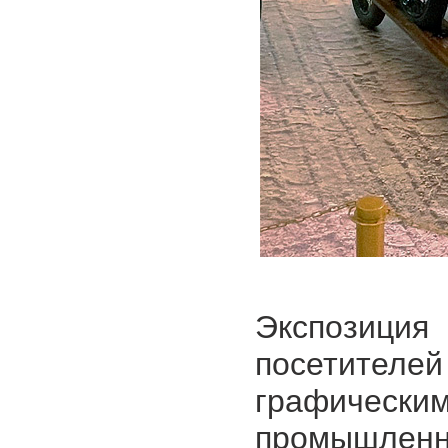
Экспозиция
посетите
графичес
промышленн