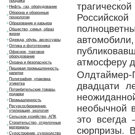
продажа
трагической
Нефть, газ, оборудование
Оборона и оборонные
Российс
технологии
Образование и карьера
полноцветны
Общество, семья, образ
жизни
автомобили,
Одежда, обувь, аксессуары
Оптика и фототехника
публиковавш
Офисное, торговое
оборудование
атмосферу д
Охрана и безопасность
Пищевая промышленность,
Олдтаймер-
напитки
Полиграфия, упаковка,
двадцати л
этикетка
Потребительские товары,
неожиданно
подарки
Промышленность
необычной в
Ресурсосбережение,
утилизация, экология
это всегда 
Сельское хозяйство, АПК
Строительство, отделочные
материалы
сюрпризы. В
Судостроение, судоходство