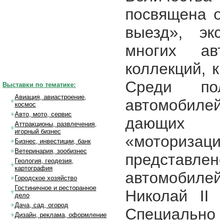
посвящена о
выезд», эк
многих ав
коллекций, 
Среди по
Выставки по тематике:
Авиация, авиастроение,
автомобиле
космос
Авто, мото, сервис
дающих 
Аттракционы, развлечения,
игорный бизнес
«моторизаци
Бизнес, инвестиции, банк
Ветеринария, зообизнес
представ
Геология, геодезия,
картография
автомобил
Городское хозяйство
Гостиничное и ресторанное
Николай II
дело
Дача, сад, огород
Специально
Дизайн, реклама, оформление