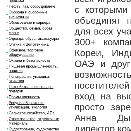
продажа
Нефть, газ, оборудование
с которыми 
Оборона и оборонные
технологии
объединят 
Образование и карьера
для всех уч
Общество, семья, образ
жизни
Одежда, обувь, аксессуары
300+ компа
Оптика и фототехника
Кореи, Инд
Офисное, торговое
оборудование
Охрана и безопасность
ОАЭ и друг
Пищевая промышленность,
напитки
возможнос
Полиграфия, упаковка,
этикетка
посетителей
Потребительские товары,
подарки
вход на вы
Промышленность
Ресурсосбережение,
просто заре
утилизация, экология
Сельское хозяйство, АПК
Анна Дыч
Строительство, отделочные
материалы
директор ко
Судостроение, судоходство