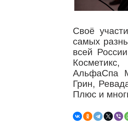
Своё участ
самых разны
всей Росси
Косметикс
АльфаСпа М
Грин, Ревад
Плюс и мног