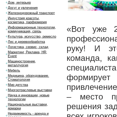
Дом, интерьер
Досуг и увлечения
Железнодорожный транспорт
Индустрия красоты,
косметика, парфюмерия
«Вот уже 
Информационные технологии,
коммуникация, связь
профессиона
Культура, искусство, ремесло
Лес и деревообработка
руку! И э
Логистика, сервис, склад
Маркетинг, Реклама, HR,
команда, к
Event
Машиностроение,
специалис
металлургия
Мебель
формируе
Медицина, оборудование.
Стоматология
привлечение
Мир детства
Многоотраслевые выставки
– место п
Наука и инновации, новые
технологии
решения зад
Национальные выставки,
ярмарки
всех игроко
Недвижимость - аренда и