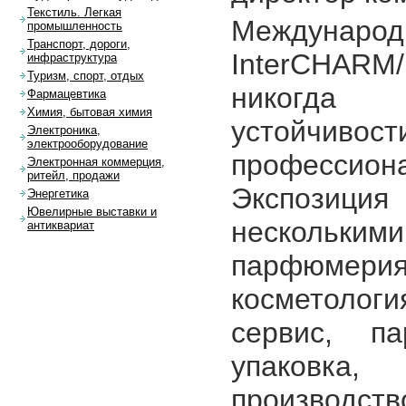
Текстиль. Легкая
Между
промышленность
Транспорт, дороги,
InterCHARM
инфраструктура
Туризм, спорт, отдых
никогда 
Фармацевтика
Химия, бытовая химия
устойчивост
Электроника,
электрооборудование
профессион
Электронная коммерция,
ритейл, продажи
Экспозиц
Энергетика
Ювелирные выставки и
нескольким
антиквариат
парфюмерия
косметолог
сервис, п
упаковка,
производств