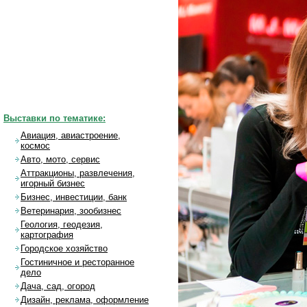
Выставки по тематике:
Авиация, авиастроение,
космос
Авто, мото, сервис
Аттракционы, развлечения,
игорный бизнес
Бизнес, инвестиции, банк
Ветеринария, зообизнес
Геология, геодезия,
картография
Городское хозяйство
Гостиничное и ресторанное
дело
Дача, сад, огород
Дизайн, реклама, оформление