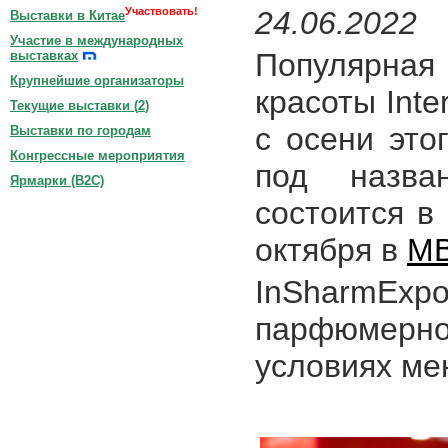
Участвовать!
24.06.2022
Выставки в Китае
Участие в международных
Популярна
выставках
Крупнейшие организаторы
красоты Int
Текущие выставки (
2
)
с осени это
Выставки по городам
Конгрессные мероприятия
под назв
Ярмарки (B2C)
состоится в
октября в
МВ
InSharmExp
парфюмерн
условиях ме