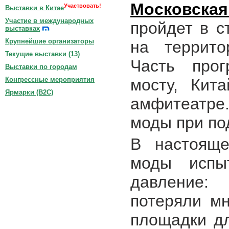
Московская
Участвовать!
Выставки в Китае
Участие в международных
пройдет в с
выставках
Крупнейшие организаторы
на террито
Текущие выставки (
13
)
Часть про
Выставки по городам
мосту, Кит
Конгрессные мероприятия
Ярмарки (B2C)
амфитеатре
моды при по
В настояще
моды испыт
давление
потеряли м
площадки д