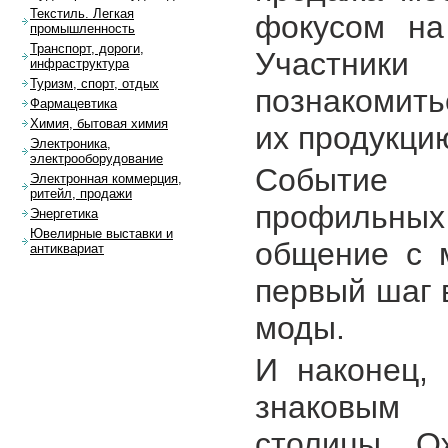
Текстиль. Легкая
фокусом на
промышленность
Транспорт, дороги,
Участники
инфраструктура
Туризм, спорт, отдых
познакомить
Фармацевтика
Химия, бытовая химия
их продукци
Электроника,
электрооборудование
Событие 
Электронная коммерция,
ритейл, продажи
профильных
Энергетика
Ювелирные выставки и
общение с 
антиквариат
первый шаг 
моды.
И наконец,
знаковым 
столицы. О