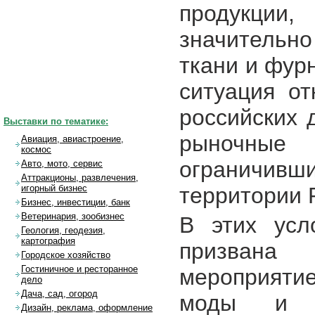
продукции,
значительн
ткани и фур
ситуация о
российских 
Выставки по тематике:
рыночные
Авиация, авиастроение,
космос
ограничи
Авто, мото, сервис
Аттракционы, развлечения,
территории 
игорный бизнес
Бизнес, инвестиции, банк
Ветеринария, зообизнес
В этих усл
Геология, геодезия,
картография
призвана
Городское хозяйство
Гостиничное и ресторанное
мероприяти
дело
Дача, сад, огород
моды и л
Дизайн, реклама, оформление