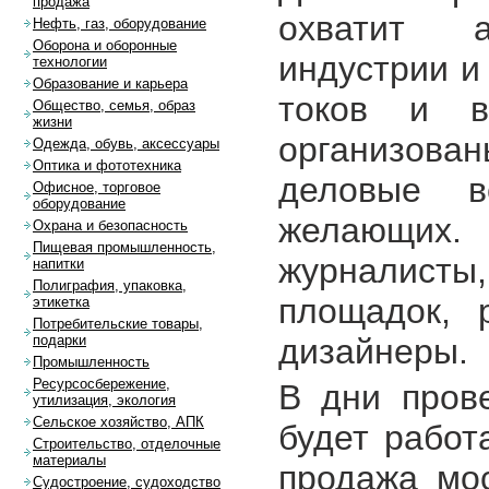
продажа
охватит 
Нефть, газ, оборудование
Оборона и оборонные
индустрии и 
технологии
Образование и карьера
токов и в
Общество, семья, образ
жизни
организова
Одежда, обувь, аксессуары
Оптика и фототехника
деловые в
Офисное, торговое
оборудование
желающих.
Охрана и безопасность
Пищевая промышленность,
журналист
напитки
Полиграфия, упаковка,
площадок, 
этикетка
Потребительские товары,
дизайнеры.
подарки
Промышленность
Ресурсосбережение,
В дни пров
утилизация, экология
Сельское хозяйство, АПК
будет работ
Строительство, отделочные
материалы
продажа мос
Судостроение, судоходство