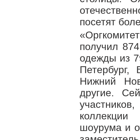
отечествен
посетят боле
«Оргкомит
получил 874
одежды из 7
Петербург, 
Нижний Нов
другие. Се
участнико
коллекции
шоурума и о
заместит