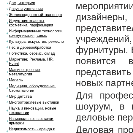
мероприят
Дом, интерьер
Досуг и увлечения
дизайнер
Железнодорожный транспорт
Индустрия красоты,
представит
косметика, парфюмерия
Информационные технологии,
коммуникация, связь
учреждений,
Культура, искусство, ремесло
фурнитуры. 
Лес и деревообработка
Логистика, сервис, склад
появится 
Маркетинг, Реклама, HR,
Event
представит
Машиностроение,
металлургия
новых партн
Мебель
Медицина, оборудование.
Стоматология
Для профес
Мир детства
Многоотраслевые выставки
шоурум, в 
Наука и инновации, новые
технологии
деловые пер
Национальные выставки,
ярмарки
Деловая пр
Недвижимость - аренда и