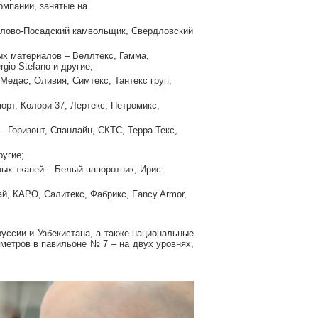
омпании, занятые на
влово-Посадский камвольщик, Свердловский
ых материалов – Веллтекс, Гамма,
gio Stefano и другие;
Медас, Оливия, Симтекс, Тантекс груп,
рт, Колори 37, Лертекс, Петромикс,
– Горизонт, Спанлайн, СКТС, Терра Текс,
ругие;
ных тканей – Белый папоротник, Ирис
й, КАРО, Салитекс, Фабрикс, Fancy Armor,
уссии и Узбекистана, а также национальные
 метров в павильоне № 7 – на двух уровнях,