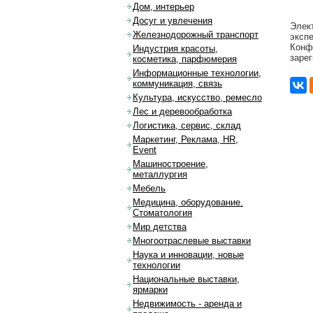
Дом, интерьер
Досуг и увлечения
Элек
Железнодорожный транспорт
эксп
Конф
Индустрия красоты,
заре
косметика, парфюмерия
Информационные технологии,
коммуникация, связь
Культура, искусство, ремесло
Лес и деревообработка
Логистика, сервис, склад
Маркетинг, Реклама, HR,
Event
Машиностроение,
металлургия
Мебель
Медицина, оборудование.
Стоматология
Мир детства
Многоотраслевые выставки
Наука и инновации, новые
технологии
Национальные выставки,
ярмарки
Недвижимость - аренда и