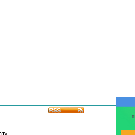
П
ТУР»