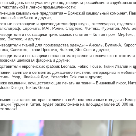
дняшний день свое участие уже подтвердили российские и зарубежные к
е текстильной и легкой промышленности:
пнейшие камвольные предприятия – Брянский камвольный комбинат, Па
вольный комбинат и другие;
естные поставщики и производители фурнитуры, аксессуаров, отделочн
аПолиграф, Евронить, МАГ, Ролик, Стартекс, Фи-текс, Фурнитоп, AFA, Ser
изводители и поставщики трикотажных полотен – Коттон пром, МирТекс, 
екс, Экотекс, и другие;
изводители тканей для производства одежды – Анхель, ВулканА, Кароспо
текс, Савитекс, Ткани Престиж, Rutkani, StenCom и другие;
изводители и поставщики нетканых материалов и технического текстиля 
ковская шелковая фабрика и другие;
дставители европейских фабрик Leonata, Fabric House, Ткани Италии и д
пании, занятые в сегментах домашнего текстиля, интерьерных и мебель
стиль, Узор, Швейный Дом, Yasarteks Dokuma и другие;
акже компании, осуществляющие печать на ткани – Вишневый пирог, Инта
studio Design, Textus Group.
озиция выставки, которая включит в себя коллективные стенды из Белор
озиции Турции и Китая, будет расположена на площади более 10 000 кв.
ех залах!