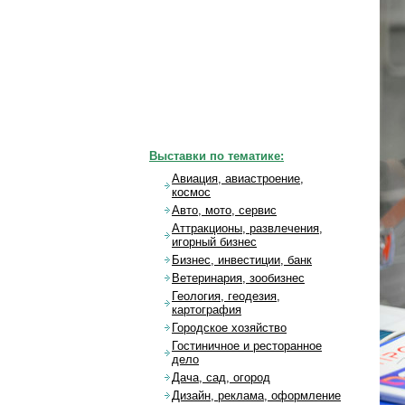
Выставки по тематике:
Авиация, авиастроение,
космос
Авто, мото, сервис
Аттракционы, развлечения,
игорный бизнес
Бизнес, инвестиции, банк
Ветеринария, зообизнес
Геология, геодезия,
картография
Городское хозяйство
Гостиничное и ресторанное
дело
Дача, сад, огород
Дизайн, реклама, оформление