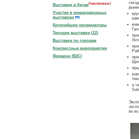
сего
Участвовать!
Выставки в Китае
рынк
Участие в международных
кру
выставках
кам
изв
Крупнейшие организаторы
Гал
Текущие выставки (
12
)
про
Унт
Выставки по городам
про
Конгрессные мероприятия
Рай
Ярмарки (B2C)
про
Щел
пре
ком
тек
а т
Sol
Эксп
эксп
во вс