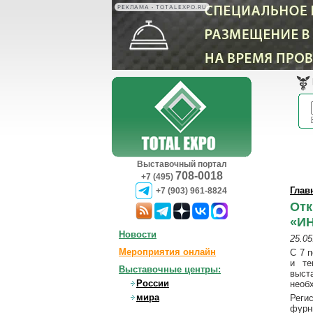
РЕКЛАМА • TOTALEXPO.RU
Выставочный портал
708-0018
+7 (495)
Глав
+7 (903) 961-8824
Отк
«ИН
Новости
25.05
Мероприятия онлайн
С 7 
и те
Выставочные центры:
выст
России
необ
мира
Реги
фурн