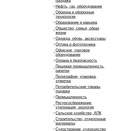
продажа
Нефть, газ, оборудование
Оборона и оборонные
технологии
Образование и карьера
Общество, семья, образ
жизни
Одежда, обувь, аксессуары
Оптика и фототехника
Офисное, торговое
оборудование
Охрана и безопасность
Пищевая промышленность,
напитки
Полиграфия, упаковка,
этикетка
Потребительские товары,
подарки
Промышленность
Ресурсосбережение,
утилизация, экология
Сельское хозяйство, АПК
Строительство, отделочные
материалы
Судостроение, судоходство